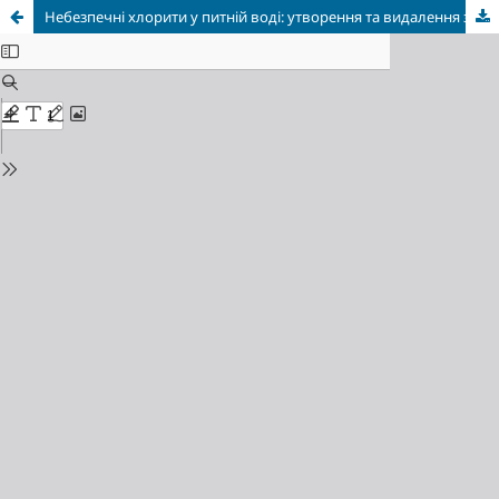
Небезпечні хлорити у питній воді: утворення та видалення з використанням діоксиду хлору у технології водопідготовки