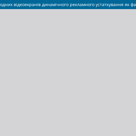
іодних відеоекранів динамічного рекламного устаткування як ф