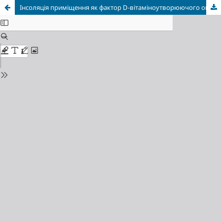
Інсоляція приміщення як фактор D-вітаміноутворюючого опромінення лежачого хворого