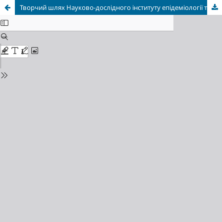
Творчий шлях Науково-дослідного інституту епідеміології та гігієни ЛНМУ ім. Данила Галицького: досвід, досягнення, перспективи