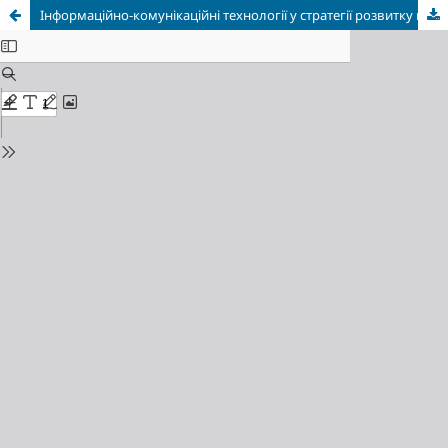
Інформаційно-комунікаційні технології у стратегії розвитку національної системи громадського здоров’я України