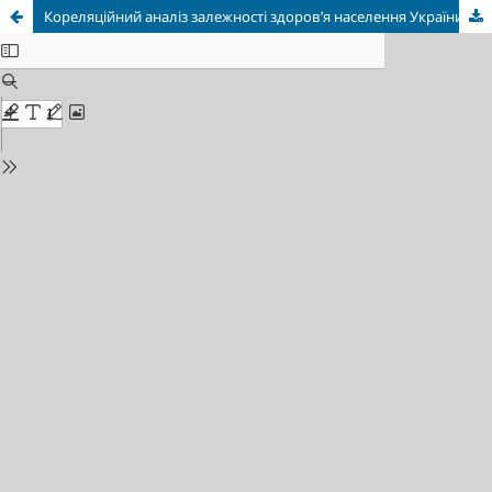
Кореляційний аналіз залежності здоров’я населення України від паління як чинника виникнення розвитку цукрового діабету