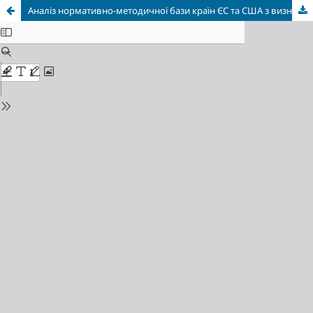
Аналіз нормативно-методичної бази країн ЄС та США з визначення гігієнічних нормативів канцерогенних речовин для робочої зони (огляд літератури та нормативних документів)