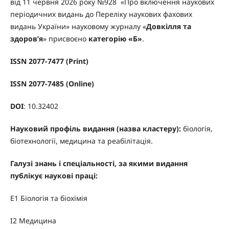
від 11 червня 2026 року №928
«
Про включення наукових
періодичних видань до Переліку наукових фахових
видань України
»
науковому журналу
«
Довкілля та
здоров’я
»
присвоєно
категорію «Б»
.
ISSN 2077-7477 (Print)
ISSN 2077-7485 (Online)
DOI
: 10.32402
Науковий профіль видання (назва кластеру):
біологія,
біотехнології, медицина та реабілітація.
Галузі знань i спеціальності, за якими видання
публікує наукові праці:
Е1 Біологія та біохімія
I2 Медицина