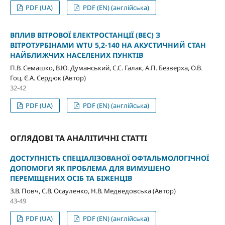
PDF (UA)
PDF (EN) (англійська)
ВПЛИВ ВІТРОВОЇ ЕЛЕКТРОСТАНЦІЇ (ВЕС) З
ВІТРОТУРБІНАМИ WTU 5,2-140 НА АКУСТИЧНИЙ СТАН
НАЙБЛИЖЧИХ НАСЕЛЕНИХ ПУНКТІВ
П.В. Семашко, В.Ю. Думанський, С.С. Галак, А.П. Безверха, О.В.
Гоц, Є.А. Сердюк (Автор)
32-42
PDF (UA)
PDF (EN) (англійська)
ОГЛЯДОВІ ТА АНАЛІТИЧНІ СТАТТІ
ДОСТУПНІСТЬ СПЕЦІАЛІЗОВАНОЇ ОФТАЛЬМОЛОГІЧНОЇ
ДОПОМОГИ ЯК ПРОБЛЕМА ДЛЯ ВИМУШЕНО
ПЕРЕМІЩЕНИХ ОСІБ ТА БІЖЕНЦІВ
З.В. Повч, С.В. Осауленко, Н.В. Медведовська (Автор)
43-49
PDF (UA)
PDF (EN) (англійська)