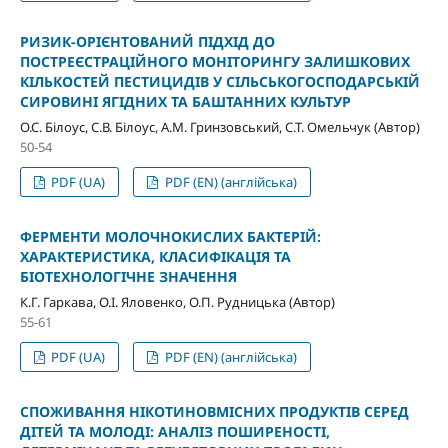
РИЗИК-ОРІЄНТОВАНИЙ ПІДХІД ДО
ПОСТРЕЄСТРАЦІЙНОГО МОНІТОРИНГУ ЗАЛИШКОВИХ
КІЛЬКОСТЕЙ ПЕСТИЦИДІВ У СІЛЬСЬКОГОСПОДАРСЬКІЙ
СИРОВИНІ ЯГІДНИХ ТА БАШТАННИХ КУЛЬТУР
О.С. Білоус, С.В. Білоус, А.М. Гринзовський, С.Т. Омельчук (Автор)
50-54
PDF (UA)
PDF (EN) (англійська)
ФЕРМЕНТИ МОЛОЧНОКИСЛИХ БАКТЕРІЙ:
ХАРАКТЕРИСТИКА, КЛАСИФІКАЦІЯ ТА
БІОТЕХНОЛОГІЧНЕ ЗНАЧЕННЯ
К.Г. Гаркава, О.І. Яловенко, О.П. Рудницька (Автор)
55-61
PDF (UA)
PDF (EN) (англійська)
СПОЖИВАННЯ НІКОТИНОВМІСНИХ ПРОДУКТІВ СЕРЕД
ДІТЕЙ ТА МОЛОДІ: АНАЛІЗ ПОШИРЕНОСТІ,