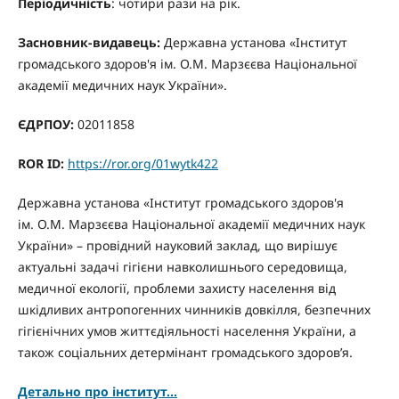
Періодичність
: чотири рази на рік.
Засновник-видавець:
Державна установа «Інститут
громадського здоров'я ім. О.М. Марзєєва Національної
академії медичних наук України».
ЄДРПОУ:
02011858
ROR ID:
https://ror.org/01wytk422
Державна установа «Інститут громадського здоров'я
ім. О.М. Марзєєва Національної академії медичних наук
України» – провідний науковий заклад, що вирішує
актуальні задачі гігієни навколишнього середовища,
медичної екології, проблеми захисту населення від
шкідливих антропогенних чинників довкілля, безпечних
гігієнічних умов життєдіяльності населення України, а
також соціальних детермінант громадського здоров’я.
Детально про інститут...