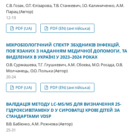
С.В. Гозак, О.Т. Єлізарова, Т.В. Станкевич, І.О. Калиниченко, А.М.
Парац (Автор)
12-19
PDF (UA)
PDF (EN) (англійська)
МІКРОБІОЛОГІЧНИЙ СПЕКТР ЗБУДНИКІВ ІНФЕКЦІЙ,
ПОВ`ЯЗАНИХ З НАДАННЯМ МЕДИЧНОЇ ДОПОМОГИ, ТА
ВИДІЛЕНИХ В УКРАЇНІ У 2023–2024 РОКАХ
О.В. Сурмашева, Т.Г. Глушкевич, А.М. Сбоєва, М.О. Росада, О.В.
Молчанець, О.О. Полька (Автор)
20-24
PDF (UA)
PDF (EN) (англійська)
ВАЛІДАЦІЯ МЕТОДУ LC-MS/MS ДЛЯ ВИЗНАЧЕННЯ 25-
ГІДРОКСИВІТАМІНУ D У СИРОВАТЦІ КРОВІ ДІТЕЙ ЗА
СТАНДАРТАМИ VDSP
В.В. Бабієнко, А.М. Рожнова (Автор)
25-31