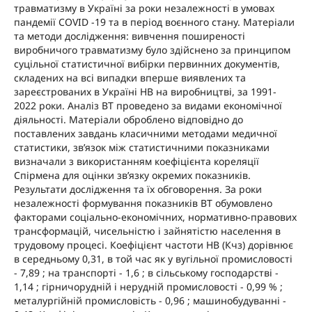
травматизму в Україні за роки незалежності в умовах
пандемії COVID -19 та в період воєнного стану. Матеріали
та методи дослідження: вивчення поширеності
виробничого травматизму було здійснено за принципом
суцільної статистичної вибірки первинних документів,
складених на всі випадки вперше виявлених та
зареєстрованих в Україні НВ на виробництві, за 1991-
2022 роки. Аналіз ВТ проведено за видами економічної
діяльності. Матеріали оброблено відповідно до
поставлених завдань класичними методами медичної
статистики, зв’язок між статистичними показниками
визначали з використанням коефіцієнта кореляції
Спірмена для оцінки зв’язку окремих показників.
Результати дослідження та їх обговорення. За роки
незалежності формування показників ВТ обумовлено
факторами соціально-економічних, нормативно-правових
трансформацій, чисельністю і зайнятістю населення в
трудовому процесі. Коефіцієнт частоти НВ (Кчз) дорівнює
в середньому 0,31, в той час як у вугільної промисловості
- 7,89 ; на транспорті - 1,6 ; в сільському господарстві -
1,14 ; гірничорудній і нерудній промисловості - 0,99 % ;
металургійній промисловість - 0,96 ; машинобудуванні -