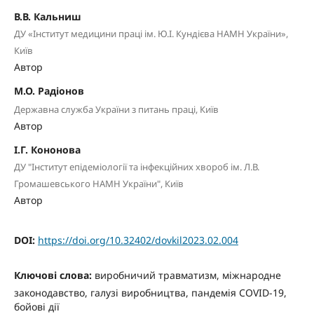
В.В. Кальниш
ДУ «Інститут медицини праці ім. Ю.І. Кундієва НАМН України»,
Київ
Автор
М.О. Радіонов
Державна служба України з питань праці, Київ
Автор
І.Г. Кононова
ДУ "Інститут епідеміології та інфекційних хвороб ім. Л.В.
Громашевського НАМН України", Київ
Автор
DOI:
https://doi.org/10.32402/dovkil2023.02.004
Ключові слова:
виробничий травматизм, міжнародне
законодавство, галузі виробництва, пандемія СOVID-19,
бойові дії