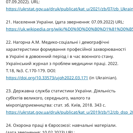
07.09.2022). URL:
https://ukrstat.gov.ua/druk/publicat/kat_u/2021/zb/07/zb_Ukr
21. Населення України. (дата звернення: 07.09.2022) URL:
https://uk.wikipedia.org/wiki/%D0%9D%D0%B0%D1%8
22. Нагорна А.М. Медико-соціальні і демографічні
характеристики формування професійної захворюваності
в Україні в довоєнний період і в час воєнного стану.
Український журнал з проблем медицини праці. 2022.
Т.18, №3. С.170-179. DOI:
https://doi.org/10.33573/ujoh2022.03.171
(in Ukrainian).
23. Державна служба статистики України. Діяльність
суб’єктів великого, середнього, малого та
мікропідприємництва: стат. зб. Київ, 2018. 343 с.
https://ukrstat.gov.ua/druk/publicat/kat_u/2019/zb/12/zb_dsp_2
24. Охорона праці в Євросоюзі: навчальні матеріали.
(дата звернення: 10.02.2023) URL: