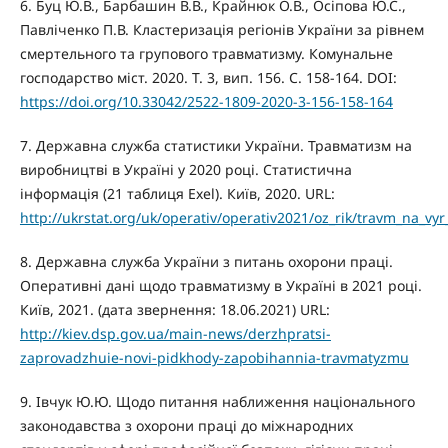
6. Буц Ю.В., Барбашин В.В., Крайнюк О.В., Осіпова Ю.С.,
Павліченко П.В. Кластеризація регіонів України за рівнем
смертельного та групового травматизму. Комунальне
господарство міст. 2020. T. 3, вип. 156. С. 158-164. DOI:
https://doi.org/10.33042/2522-1809-2020-3-156-158-164
7. Державна служба статистики України. Травматизм на
виробництві в Україні у 2020 році. Статистична
інформація (21 таблиця Exel). Київ, 2020. URL:
http://ukrstat.org/uk/operativ/operativ2021/oz_rik/travm_na_vyr
8. Державна служба України з питань охорони праці.
Оперативні дані щодо травматизму в Україні в 2021 році.
Київ, 2021. (дата звернення: 18.06.2021) URL:
http://kiev.dsp.gov.ua/main-news/derzhpratsi-
zaprovadzhuie-novi-pidkhody-zapobihannia-travmatyzmu
9. Івчук Ю.Ю. Щодо питання наближення національного
законодавства з охорони праці до міжнародних