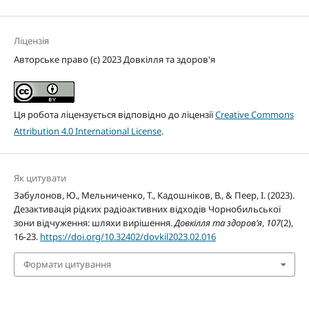
Ліцензія
Авторське право (c) 2023 Довкілля та здоров'я
Ця робота ліцензується відповідно до ліцензії
Creative Commons
Attribution 4.0 International License
.
Як цитувати
Забулонов, Ю., Мельниченко, Т., Кадошніков, В., & Пеер, І. (2023).
Дезактивація рідких радіоактивних відходів Чорнобильської
зони відчуження: шляхи вирішення.
Довкілля та здоров’я
,
107
(2),
16-23.
https://doi.org/10.32402/dovkil2023.02.016
Формати цитування