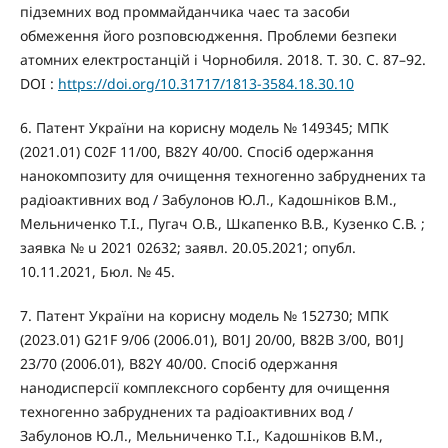
підземних вод проммайданчика чаес та засоби
обмеження його розповсюдження. Проблеми безпеки
атомних електростанцій і Чорнобиля. 2018. Т. 30. С. 87–92.
DOI :
https://doi.org/10.31717/1813-3584.18.30.10
6. Патент України на корисну модель № 149345; МПК
(2021.01) C02F 11/00, B82Y 40/00. Спосіб одержання
нанокомпозиту для очищення техногенно забруднених та
радіоактивних вод / Забулонов Ю.Л., Кадошніков В.М.,
Мельниченко Т.І., Пугач О.В., Шкапенко В.В., Кузенко С.В. ;
заявка № u 2021 02632; заявл. 20.05.2021; опубл.
10.11.2021, Бюл. № 45.
7. Патент України на корисну модель № 152730; МПК
(2023.01) G21F 9/06 (2006.01), B01J 20/00, B82B 3/00, B01J
23/70 (2006.01), B82Y 40/00. Спосіб одержання
нанодисперсії комплексного сорбенту для очищення
техногенно забруднених та радіоактивних вод /
Забулонов Ю.Л., Мельниченко Т.І., Кадошніков В.М.,