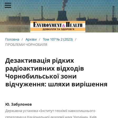
Головна
/
Архіви
/
Том 107 № 2 (2023)
/
ПРОБЛЕМИ ЧОРНОБИЛЯ
Дезактивація рідких
радіоактивних відходів
Чорнобильської зони
відчуження: шляхи вирішення
Ю. Забулонов
Державна установа «Інститут геохімії навколишнього
середовища Національної академії наук України», Київ