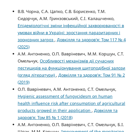
В.В. Чорна, С.А. Цапко, С.В. Борисенко, Т.М.
Сидорчук, А.М. Гринзовський, С.І. Калашченко,
Епідеміологічні зміни інфекційної захворюваності в
умовах війни в Україні: зростання паразитарних і
зоонозних загроз
,
Довкілля та здоров'я: Том 117 № 4
(2025)
А.М. Антоненко, О.П. Вавріневич, М.М. Коршун, С.Т.
Омельчук,
Особливості механізмів дії сучасних
пестицидів на функціонування щитоподібної залози
(огляд літератури)
,
Довкілля та здоров'я: Том 91 № 2
(2019)
О.П. Вавріневич, А.М. Антоненко, С.Т. Омельчук,
Hygienic assessment of fungycidesm on human
health influence risk after consumption of agricultural
products growed in their application
,
Довкілля та
здоров'я: Том 85 № 1 (2018)
А.М. Антоненко, О.П. Вавріневич, С.Т. Омельчук, Б.І.
Шпак, М.М. Коршун,
Improvement of the monitoring