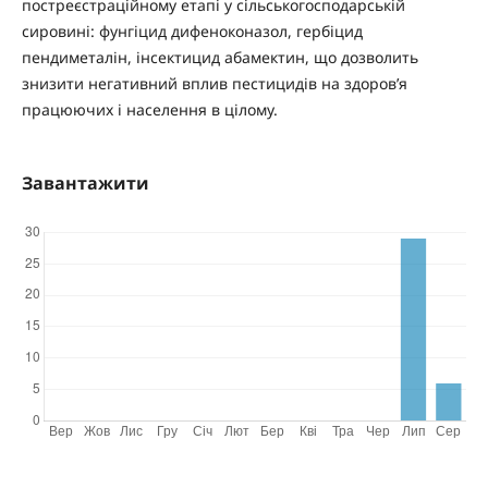
постреєстраційному етапі у сільськогосподарській
сировині: фунгіцид дифеноконазол, гербіцид
пендиметалін, інсектицид абамектин, що дозволить
знизити негативний вплив пестицидів на здоров’я
працюючих і населення в цілому.
Завантажити