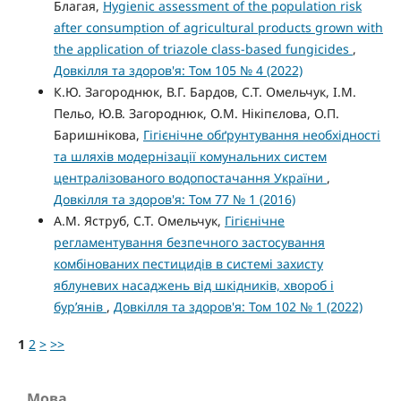
Благая,
Hygienic assessment of the population risk
after consumption of agricultural products grown with
the application of triazole class-based fungicides
,
Довкілля та здоров'я: Том 105 № 4 (2022)
К.Ю. Загороднюк, В.Г. Бардов, С.Т. Омельчук, І.М.
Пельо, Ю.В. Загороднюк, О.М. Нікіпєлова, О.П.
Баришнікова,
Гігієнічне обґрунтування необхідності
та шляхів модернізації комунальних систем
централізованого водопостачання України
,
Довкілля та здоров'я: Том 77 № 1 (2016)
А.М. Яструб, С.Т. Омельчук,
Гігієнічне
регламентування безпечного застосування
комбінованих пестицидів в системі захисту
яблуневих насаджень від шкідників, хвороб і
бур’янів
,
Довкілля та здоров'я: Том 102 № 1 (2022)
1
2
>
>>
Мова