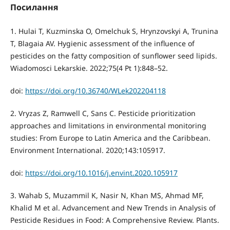
Посилання
1. Hulai T, Kuzminska O, Omelchuk S, Hrynzovskyi A, Trunina
T, Blagaia AV. Hygienic assessment of the influence of
pesticides on the fatty composition of sunflower seed lipids.
Wiadomosci Lekarskie. 2022;75(4 Pt 1):848–52.
doi:
https://doi.org/10.36740/WLek202204118
2. Vryzas Z, Ramwell C, Sans C. Pesticide prioritization
approaches and limitations in environmental monitoring
studies: From Europe to Latin America and the Caribbean.
Environment International. 2020;143:105917.
doi:
https://doi.org/10.1016/j.envint.2020.105917
3. Wahab S, Muzammil K, Nasir N, Khan MS, Ahmad MF,
Khalid M et al. Advancement and New Trends in Analysis of
Pesticide Residues in Food: A Comprehensive Review. Plants.