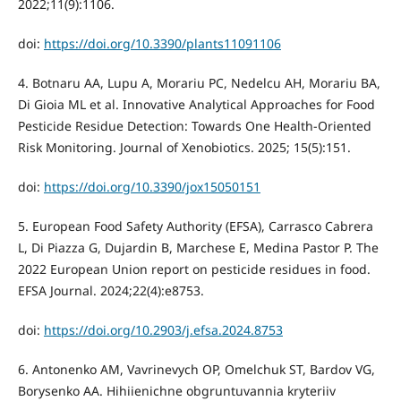
2022;11(9):1106.
doi:
https://doi.org/10.3390/plants11091106
4. Botnaru AA, Lupu A, Morariu PC, Nedelcu AH, Morariu BA,
Di Gioia ML et al. Innovative Analytical Approaches for Food
Pesticide Residue Detection: Towards One Health-Oriented
Risk Monitoring. Journal of Xenobiotics. 2025; 15(5):151.
doi:
https://doi.org/10.3390/jox15050151
5. European Food Safety Authority (EFSA), Carrasco Cabrera
L, Di Piazza G, Dujardin B, Marchese E, Medina Pastor P. The
2022 European Union report on pesticide residues in food.
EFSA Journal. 2024;22(4):e8753.
doi:
https://doi.org/10.2903/j.efsa.2024.8753
6. Antonenko AM, Vavrinevych OP, Omelchuk ST, Bardov VG,
Borysenko AA. Hihiienichne obgruntuvannia kryteriiv