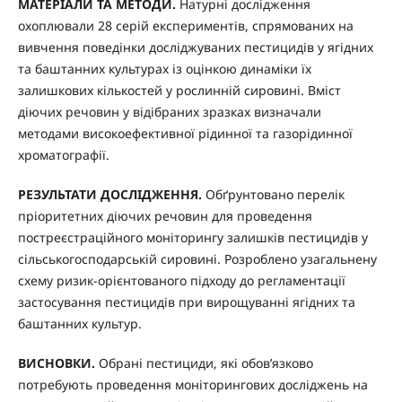
МАТЕРІАЛИ ТА МЕТОДИ.
Натурні дослідження
охоплювали 28 серій експериментів, спрямованих на
вивчення поведінки досліджуваних пестицидів у ягідних
та баштанних культурах із оцінкою динаміки їх
залишкових кількостей у рослинній сировині. Вміст
діючих речовин у відібраних зразках визначали
методами високоефективної рідинної та газорідинної
хроматографії.
РЕЗУЛЬТАТИ ДОСЛІДЖЕННЯ.
Обґрунтовано перелік
пріоритетних діючих речовин для проведення
постреєстраційного моніторингу залишків пестицидів у
сільськогосподарській сировині. Розроблено узагальнену
схему ризик-орієнтованого підходу до регламентації
застосування пестицидів при вирощуванні ягідних та
баштанних культур.
ВИСНОВКИ.
Обрані пестициди, які обов’язково
потребують проведення моніторингових досліджень на