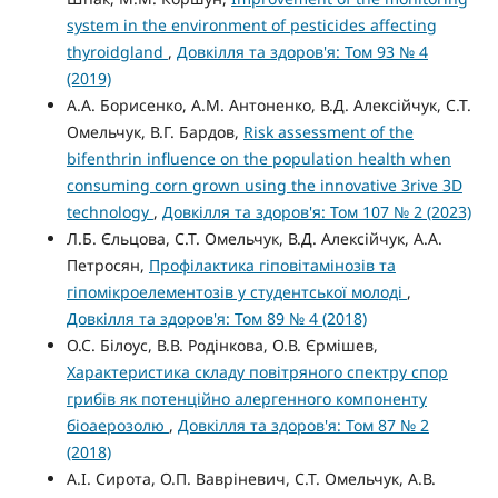
system in the environment of pesticides affecting
thyroidgland
,
Довкілля та здоров'я: Том 93 № 4
(2019)
А.А. Борисенко, А.М. Антоненко, В.Д. Алексійчук, С.Т.
Омельчук, В.Г. Бардов,
Risk assessment of the
bifenthrin influence on the population health when
consuming corn grown using the innovative 3rive 3D
technology
,
Довкілля та здоров'я: Том 107 № 2 (2023)
Л.Б. Єльцова, С.Т. Омельчук, В.Д. Алексійчук, А.А.
Петросян,
Профілактика гіповітамінозів та
гіпомікроелементозів у студентської молоді
,
Довкілля та здоров'я: Том 89 № 4 (2018)
О.С. Білоус, В.В. Родінкова, О.В. Єрмішев,
Характеристика складу повітряного спектру спор
грибів як потенційно алергенного компоненту
біоаерозолю
,
Довкілля та здоров'я: Том 87 № 2
(2018)
А.І. Сирота, О.П. Вавріневич, С.Т. Омельчук, А.В.