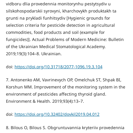
vidboru dlia provedennia monitorynhu pestytsydiv u
silskohospodarskii syrovyni, kharchovykh produktakh ta
grunti na prykladi funhitsydiv [Hygienic grounds for
selection criteria for pesticide detection in agricultural
commodities, food products and soil (example for
fungicides)]. Actual Problems of Modern Medicine: Bulletin
of the Ukrainian Medical Stomatological Academy.
2019;19(3):104–8. Ukrainian.
doi:
https://doi.org/10.31718/2077-1096.19.3.104
7. Antonenko AM, Vavrinevych OP, Omelchuk ST, Shpak BI,
Korshun MM. Improvement of the monitoring system in the
environment of pesticides affecting thyroid gland.
Environment & Health. 2019;93(4):13–7.
doi:
https://doi.org/10.32402/dovkil2019.04.012
8. Bilous O, Bilous S. Obgruntuvannia kryteriiv provedennia