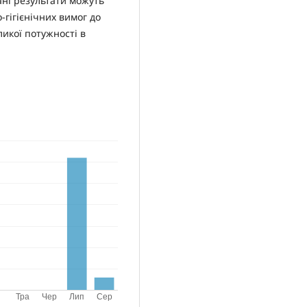
ані результати можуть
-гігієнічних вимог до
ликої потужності в