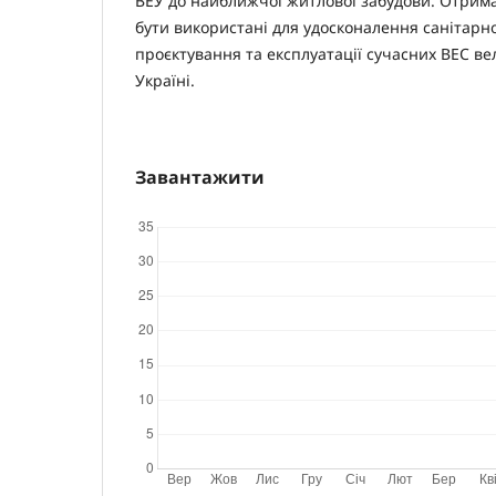
ВЕУ до найближчої житлової забудови. Отрим
бути використані для удосконалення санітарно
проєктування та експлуатації сучасних ВЕС ве
Україні.
Завантажити