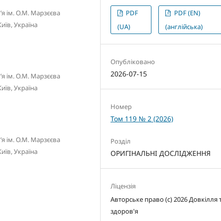
я ім. О.М. Марзєєва
PDF
PDF (EN)
иїв, Україна
(UA)
(англійська)
Опубліковано
2026-07-15
я ім. О.М. Марзєєва
иїв, Україна
Номер
Том 119 № 2 (2026)
я ім. О.М. Марзєєва
Розділ
иїв, Україна
ОРИГІНАЛЬНІ ДОСЛІДЖЕННЯ
Ліцензія
Авторське право (c) 2026 Довкілля 
здоров'я