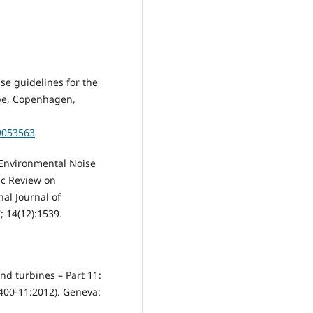
se guidelines for the
pe, Copenhagen,
89053563
Environmental Noise
ic Review on
al Journal of
 14(12):1539.
nd turbines – Part 11:
400-11:2012). Geneva: