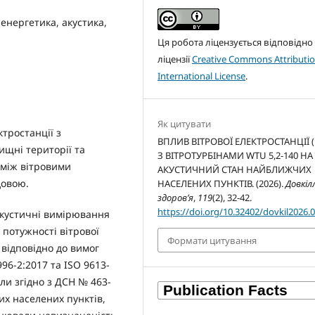
енергетика, акустика,
Ця робота ліцензується відповідно
ліцензії
Creative Commons Attributio
International License
.
Як цитувати
тростанції з
ВПЛИВ ВІТРОВОЇ ЕЛЕКТРОСТАНЦІЇ (
ищні території та
З ВІТРОТУРБІНАМИ WTU 5,2-140 НА
 між вітровими
АКУСТИЧНИЙ СТАН НАЙБЛИЖЧИХ
довою.
НАСЕЛЕНИХ ПУНКТІВ. (2026).
Довкіл
здоров’я
,
119
(2), 32-42.
https://doi.org/10.32402/dovkil2026.
кустичні вимірювання
ї потужності вітрової
Формати цитування
 відповідно до вимог
996-2:2017 та ISO 9613-
али згідно з ДСН № 463-
их населених пунктів,