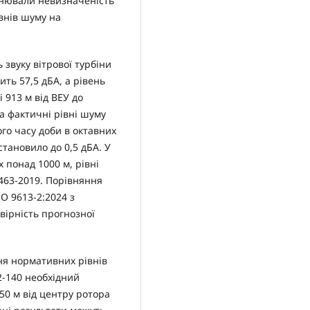
інювали невизначеність
внів шуму на
 звуку вітрової турбіни
ить 57,5 дБА, а рівень
і 913 м від ВЕУ до
а фактичні рівні шуму
го часу доби в октавних
становило до 0,5 дБА. У
 понад 1000 м, рівні
463-2019. Порівняння
O 9613-2:2024 з
ірність прогнозної
ня нормативних рівнів
2-140 необхідний
0 м від центру ротора