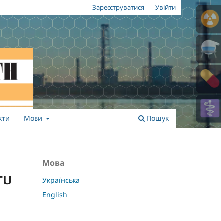
Зареєструватися
Увійти
кти
Мови
Пошук
Мова
TU
Українська
English