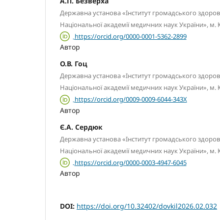
А.П. Безверха
Державна установа «Інститут громадського здоров’
Національної академії медичних наук України», м. К
https://orcid.org/0000-0001-5362-2899
Автор
О.В. Гоц
Державна установа «Інститут громадського здоров’
Національної академії медичних наук України», м. К
https://orcid.org/0009-0009-6044-343X
Автор
Є.А. Сердюк
Державна установа «Інститут громадського здоров’
Національної академії медичних наук України», м. К
https://orcid.org/0000-0003-4947-6045
Автор
DOI:
https://doi.org/10.32402/dovkil2026.02.032