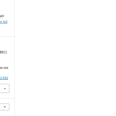
 до
n 4.0
ВЕС)
ля та
02.032