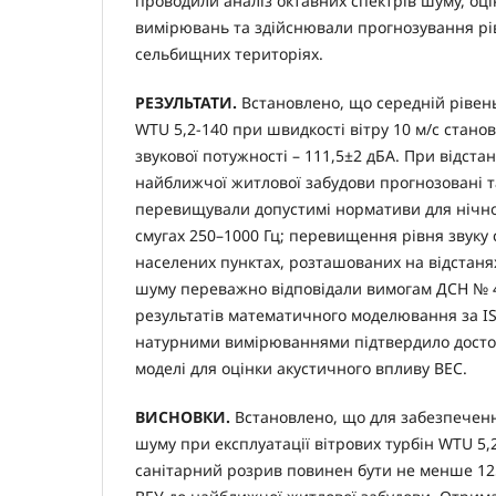
проводили аналіз октавних спектрів шуму, оц
вимірювань та здійснювали прогнозування рі
сельбищних територіях.
РЕЗУЛЬТАТИ.
Встановлено, що середній рівень
WTU 5,2-140 при швидкості вітру 10 м/с станов
звукової потужності – 111,5±2 дБА. При відстан
найближчої житлової забудови прогнозовані т
перевищували допустимі нормативи для нічно
смугах 250–1000 Гц; перевищення рівня звуку 
населених пунктах, розташованих на відстанях
шуму переважно відповідали вимогам ДСН № 
результатів математичного моделювання за IS
натурними вимірюваннями підтвердило достов
моделі для оцінки акустичного впливу ВЕС.
ВИСНОВКИ.
Встановлено, що для забезпечен
шуму при експлуатації вітрових турбін WTU 5,
санітарний розрив повинен бути не менше 125