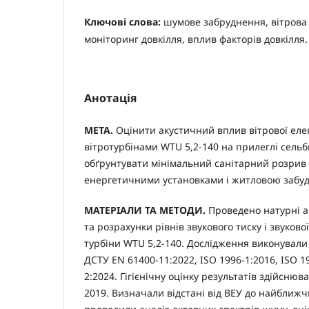
Ключові слова:
шумове забруднення, вітрова 
моніторинг довкілля, вплив факторів довкілля.
Анотація
МЕТА.
Оцінити акустичний вплив вітрової елек
вітротурбінами WTU 5,2-140 на прилеглі сельб
обґрунтувати мінімальний санітарний розрив
енергетичними установками і житловою забу
МАТЕРІАЛИ ТА МЕТОДИ.
Проведено натурні а
та розрахунки рівнів звукового тиску і звуково
турбіни WTU 5,2-140. Дослідження виконували
ДСТУ EN 61400-11:2022, ISO 1996-1:2016, ISO 1
2:2024. Гігієнічну оцінку результатів здійснюв
2019. Визначали відстані від ВЕУ до найближч