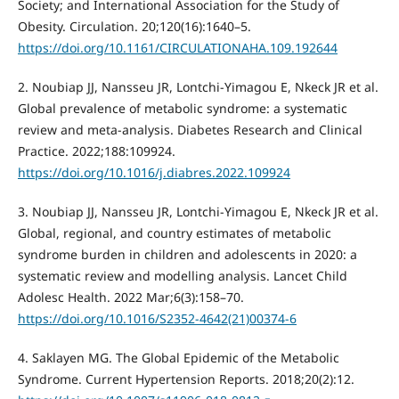
Society; and International Association for the Study of
Obesity. Circulation. 20;120(16):1640–5.
https://doi.org/10.1161/CIRCULATIONAHA.109.192644
2. Noubiap JJ, Nansseu JR, Lontchi-Yimagou E, Nkeck JR et al.
Global prevalence of metabolic syndrome: a systematic
review and meta-analysis. Diabetes Research and Clinical
Practice. 2022;188:109924.
https://doi.org/10.1016/j.diabres.2022.109924
3. Noubiap JJ, Nansseu JR, Lontchi-Yimagou E, Nkeck JR et al.
Global, regional, and country estimates of metabolic
syndrome burden in children and adolescents in 2020: a
systematic review and modelling analysis. Lancet Child
Adolesc Health. 2022 Mar;6(3):158–70.
https://doi.org/10.1016/S2352-4642(21)00374-6
4. Saklayen MG. The Global Epidemic of the Metabolic
Syndrome. Current Hypertension Reports. 2018;20(2):12.