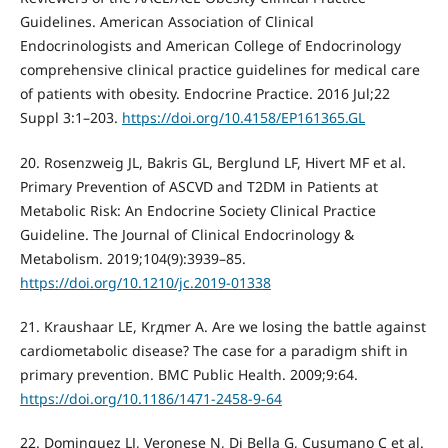
Guidelines. American Association of Clinical
Endocrinologists and American College of Endocrinology
comprehensive clinical practice guidelines for medical care
of patients with obesity. Endocrine Practice. 2016 Jul;22
Suppl 3:1–203.
https://doi.org/10.4158/EP161365.GL
20. Rosenzweig JL, Bakris GL, Berglund LF, Hivert MF et al.
Primary Prevention of ASCVD and T2DM in Patients at
Metabolic Risk: An Endocrine Society Clinical Practice
Guideline. The Journal of Clinical Endocrinology &
Metabolism. 2019;104(9):3939–85.
https://doi.org/10.1210/jc.2019-01338
21. Kraushaar LE, Krдmer A. Are we losing the battle against
cardiometabolic disease? The case for a paradigm shift in
primary prevention. BMC Public Health. 2009;9:64.
https://doi.org/10.1186/1471-2458-9-64
22. Dominguez LJ, Veronese N, Di Bella G, Cusumano C et al.