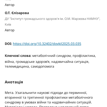
Автор
О.Т. Єлізарова
ДУ "Інститут громадського здоров'я ім. О.М. Марзєєва НАМНУ",
Київ
Автор
DOI:
https://doi.org/10.32402/dovkil2025.03.035
Ключові слова:
метаболічний синдром, профілактика,
війна, громадське здоров’я, надзвичайна ситуація,
телемедицина, самодопомога
Анотація
Мета. Узагальнити наукові підходи до первинної,
вторинної та третинної профілактики метаболічного
синдрому в умовах війни та надзвичайних ситуацій.
Матеріали і методи. Проведено наративний огляд