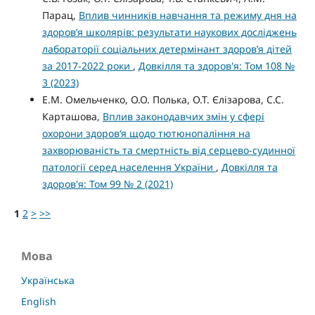
Парац,
Вплив чинників навчання та режиму дня на
здоров’я школярів: результати наукових досліджень
лабораторії соціальних детермінант здоров’я дітей
за 2017-2022 роки
,
Довкілля та здоров'я: Том 108 №
3 (2023)
Е.М. Омельченко, О.О. Полька, О.Т. Єлізарова, С.С.
Карташова,
Вплив законодавчих змін у сфері
охорони здоров‘я щодо тютюнопаління на
захворюваність та смертність від серцево-судинної
патології серед населення України
,
Довкілля та
здоров'я: Том 99 № 2 (2021)
1
2
>
>>
Мова
Українська
English