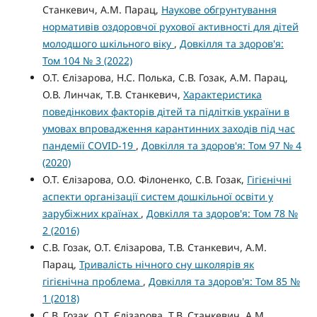
Станкевич, А.М. Парац,
Наукове обгрунтування
нормативів оздоровчої рухової активності для дітей
молодшого шкільного віку
,
Довкілля та здоров'я:
Том 104 № 3 (2022)
О.Т. Єлізарова, Н.С. Полька, С.В. Гозак, А.М. Парац,
О.В. Линчак, Т.В. Станкевич,
Характеристика
поведінкових факторів дітей та підлітків україни в
умовах впровадження карантинних заходів під час
пандемії COVID-19
,
Довкілля та здоров'я: Том 97 № 4
(2020)
О.Т. Єлізарова, О.О. Філоненко, С.В. Гозак,
Гігієнічні
аспекти організації систем дошкільної освіти у
зарубіжних країнах
,
Довкілля та здоров'я: Том 78 №
2 (2016)
С.В. Гозак, О.Т. Єлізарова, Т.В. Станкевич, А.М.
Парац,
Тривалість нічного сну школярів як
гігієнічна проблема
,
Довкілля та здоров'я: Том 85 №
1 (2018)
С.В. Гозак, О.Т. Єлізарова, Т.В. Станкевич, А.М.