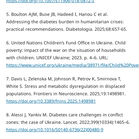
https://doi.org/10.1007/s11906-018-0812-z
5. Boulton AJM, Buse JB, Hadeed I, Hanou C et al.
Addressing the diabetes burden in humanitarian crises:
practical recommendations. Diabetologia. 2025;68:657-65.
6. United Nations Children’s Fund Office in Ukraine. Child
poverty: impact of the war on the situation of households
with children. UNICEF Ukraine; 2023. p. 4–6. URL:
https://www.unicef.org/ukraine/media/38971/file/Child%20P
7. Davis L, Zelenska M, Johnson R, Petrov K, Smirnova T,
White S. Stress and metabolic dysregulation in displaced
populations. Frontiers in Neuroscience. 2025;19:1498981.
https://doi.org/10.3389/fnins.2025.1498981
8. Alessi J, Yankiv M. Diabetes care challenges in conflict
zones: the case of Ukraine. Lancet. 2022;399(10334):1465–6.
https://doi.org/10.1016/S0140-6736(22)00480-9