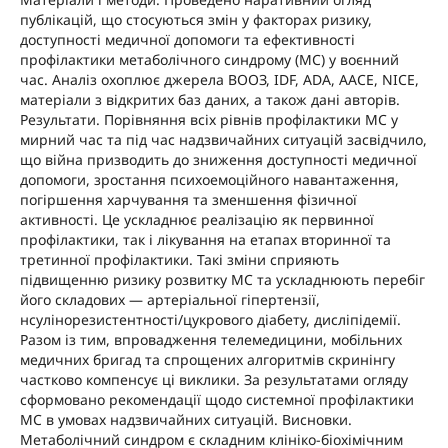
публікацій, що стосуються змін у факторах ризику,
доступності медичної допомоги та ефективності
профілактики метаболічного синдрому (МС) у воєнний
час. Аналіз охоплює джерела ВООЗ, IDF, ADA, AACE, NICE,
матеріали з відкритих баз даних, а також дані авторів.
Результати. Порівняння всіх рівнів профілактики МС у
мирний час та під час надзвичайних ситуацій засвідчило,
що війна призводить до зниження доступності медичної
допомоги, зростання психоемоційного навантаження,
погіршення харчування та зменшення фізичної
активності. Це ускладнює реалізацію як первинної
профілактики, так і лікування на етапах вторинної та
третинної профілактики. Такі зміни сприяють
підвищенню ризику розвитку МС та ускладнюють перебіг
його складових — артеріальної гіпертензії,
нсулінорезистентності/цукрового діабету, дисліпідемії.
Разом із тим, впровадження телемедицини, мобільних
медичних бригад та спрощених алгоритмів скринінгу
частково компенсує ці виклики. За результатами огляду
сформовано рекомендації щодо системної профілактики
МС в умовах надзвичайних ситуацій. Висновки.
Метаболічний синдром є складним клініко-біохімічним