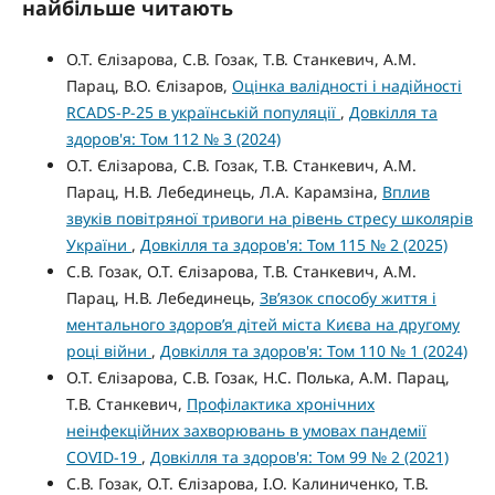
найбільше читають
О.Т. Єлізарова, С.В. Гозак, Т.В. Станкевич, А.М.
Парац, В.О. Єлізаров,
Оцінка валідності і надійності
RCADS-P-25 в українській популяції
,
Довкілля та
здоров'я: Том 112 № 3 (2024)
О.Т. Єлізарова, С.В. Гозак, Т.В. Станкевич, А.М.
Парац, Н.В. Лебединець, Л.А. Карамзіна,
Вплив
звуків повітряної тривоги на рівень стресу школярів
України
,
Довкілля та здоров'я: Том 115 № 2 (2025)
С.В. Гозак, О.Т. Єлізарова, Т.В. Станкевич, А.М.
Парац, Н.В. Лебединець,
Зв’язок способу життя і
ментального здоров’я дітей міста Києва на другому
році війни
,
Довкілля та здоров'я: Том 110 № 1 (2024)
О.Т. Єлізарова, С.В. Гозак, Н.С. Полька, А.М. Парац,
Т.В. Станкевич,
Профілактика хронічних
неінфекційних захворювань в умовах пандемії
COVID-19
,
Довкілля та здоров'я: Том 99 № 2 (2021)
С.В. Гозак, О.Т. Єлізарова, І.О. Калиниченко, Т.В.