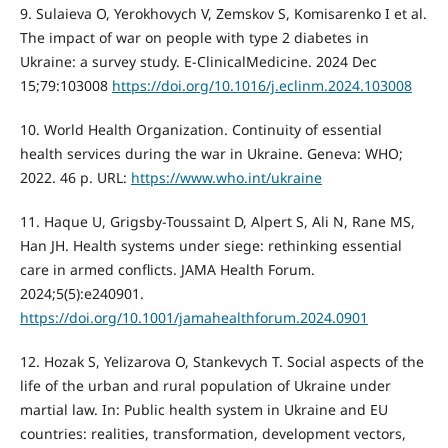
9. Sulaieva O, Yerokhovych V, Zemskov S, Komisarenko I et al.
The impact of war on people with type 2 diabetes in
Ukraine: a survey study. E-ClinicalMedicine. 2024 Dec
15;79:103008
https://doi.org/10.1016/j.eclinm.2024.103008
10. World Health Organization. Continuity of essential
health services during the war in Ukraine. Geneva: WHO;
2022. 46 p. URL:
https://www.who.int/ukraine
11. Haque U, Grigsby-Toussaint D, Alpert S, Ali N, Rane MS,
Han JH. Health systems under siege: rethinking essential
care in armed conflicts. JAMA Health Forum.
2024;5(5):e240901.
https://doi.org/10.1001/jamahealthforum.2024.0901
12. Hozak S, Yelizarova O, Stankevych T. Social aspects of the
life of the urban and rural population of Ukraine under
martial law. In: Public health system in Ukraine and EU
countries: realities, transformation, development vectors,