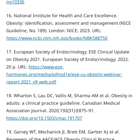
ng10336
16. National Institute for Health and Care Excellence.
Obesity: identification, assessment and management (NICE
Guideline, No. 189). London: NICE; 2023. URL:
https://www.ncbi.nlm.nih.gov/books/NBK588750
17. European Society of Endocrinology. ESE Clinical Update
on Obesity 2021. European Society of Endocrinology; 2022.
20 p. URL:
https://www.ese-
hormones.org/media/pihisd1e/ese-cu-obesity-webinar-
report-2021_v9-web.pdf
18. Wharton S, Lau DC, Vallis M, Sharma AM et al. Obesity in
adults: a clinical practice guideline. Canadian Medical
Association Journal. 2020;192(31):E875–91.
https://doi.org/10.1503/cmaj.191707
19. Garvey WT, Mechanick JI, Brett EM, Garber AJ et al.
Reviewers of the AACE/ACE Obesity Clinical Practice