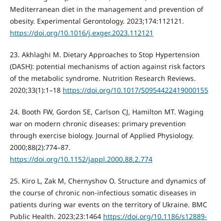
Mediterranean diet in the management and prevention of
obesity. Experimental Gerontology. 2023;174:112121.
https://doi.org/10.1016/j.exger.2023.112121
23. Akhlaghi M. Dietary Approaches to Stop Hypertension
(DASH): potential mechanisms of action against risk factors
of the metabolic syndrome. Nutrition Research Reviews.
2020;33(1):1–18
https://doi.org/10.1017/S0954422419000155
24. Booth FW, Gordon SE, Carlson CJ, Hamilton MT. Waging
war on modern chronic diseases: primary prevention
through exercise biology. Journal of Applied Physiology.
2000;88(2):774–87.
https://doi.org/10.1152/jappl.2000.88.2.774
25. Kiro L, Zak M, Chernyshov O. Structure and dynamics of
the course of chronic non-infectious somatic diseases in
patients during war events on the territory of Ukraine. BMC
Public Health. 2023;23:1464
https://doi.org/10.1186/s12889-