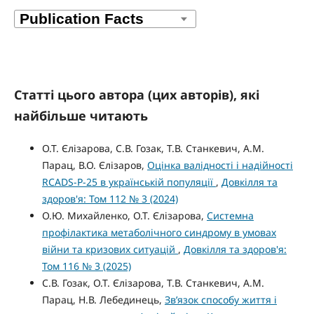
Статті цього автора (цих авторів), які
найбільше читають
О.Т. Єлізарова, С.В. Гозак, Т.В. Станкевич, А.М.
Парац, В.О. Єлізаров,
Оцінка валідності і надійності
RCADS-P-25 в українській популяції
,
Довкілля та
здоров'я: Том 112 № 3 (2024)
О.Ю. Михайленко, О.Т. Єлізарова,
Системна
профілактика метаболічного синдрому в умовах
війни та кризових ситуацій
,
Довкілля та здоров'я:
Том 116 № 3 (2025)
С.В. Гозак, О.Т. Єлізарова, Т.В. Станкевич, А.М.
Парац, Н.В. Лебединець,
Зв’язок способу життя і