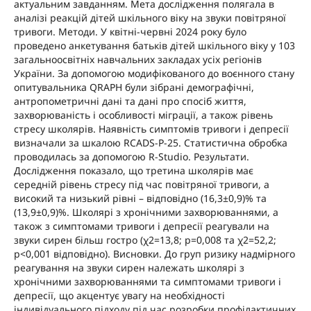
актуальним завданням. Мета дослідження полягала в
аналізі реакцій дітей шкільного віку на звуки повітряної
тривоги. Методи. У квітні-червні 2024 року було
проведено анкетування батьків дітей шкільного віку у 103
загальноосвітніх навчальних закладах усіх регіонів
України. За допомогою модифікованого до воєнного стану
опитувальника QRAPH були зібрані демографічні,
антропометричні дані та дані про спосіб життя,
захворюваність і особливості міграції, а також рівень
стресу школярів. Наявність симптомів тривоги і депресії
визначали за шкалою RCADS-P-25. Статистична обробка
проводилась за допомогою R-Studio. Результати.
Дослідження показало, що третина школярів має
середній рівень стресу під час повітряної тривоги, а
високий та низький рівні – відповідно (16,3±0,9)% та
(13,9±0,9)%. Школярі з хронічними захворюваннями, а
також з симптомами тривоги і депресії реагували на
звуки сирен більш гостро (χ2=13,8; p=0,008 та χ2=52,2;
p<0,001 відповідно). Висновки. До груп ризику надмірного
реагування на звуки сирен належать школярі з
хронічними захворюваннями та симптомами тривоги і
депресії, що акцентує увагу на необхідності
індивідуального підходу під час розробки профілактичних