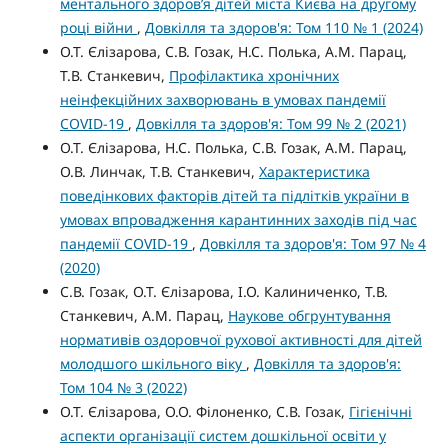
ментального здоров’я дітей міста Києва на другому
році війни
,
Довкілля та здоров'я: Том 110 № 1 (2024)
О.Т. Єлізарова, С.В. Гозак, Н.С. Полька, А.М. Парац,
Т.В. Станкевич,
Профілактика хронічних
неінфекційних захворювань в умовах пандемії
COVID-19
,
Довкілля та здоров'я: Том 99 № 2 (2021)
О.Т. Єлізарова, Н.С. Полька, С.В. Гозак, А.М. Парац,
О.В. Линчак, Т.В. Станкевич,
Характеристика
поведінкових факторів дітей та підлітків україни в
умовах впровадження карантинних заходів під час
пандемії COVID-19
,
Довкілля та здоров'я: Том 97 № 4
(2020)
С.В. Гозак, О.Т. Єлізарова, І.О. Калиниченко, Т.В.
Станкевич, А.М. Парац,
Наукове обгрунтування
нормативів оздоровчої рухової активності для дітей
молодшого шкільного віку
,
Довкілля та здоров'я:
Том 104 № 3 (2022)
О.Т. Єлізарова, О.О. Філоненко, С.В. Гозак,
Гігієнічні
аспекти організації систем дошкільної освіти у