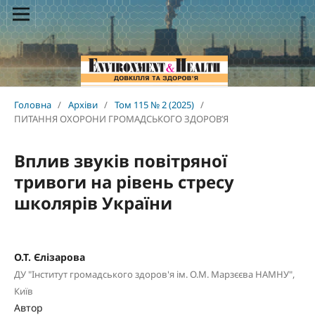
Головна
/
Архіви
/
Том 115 № 2 (2025)
/
ПИТАННЯ ОХОРОНИ ГРОМАДСЬКОГО ЗДОРОВ’Я
Вплив звуків повітряної
тривоги на рівень стресу
школярів України
О.Т. Єлізарова
ДУ "Інститут громадського здоров'я ім. О.М. Марзєєва НАМНУ",
Київ
Автор