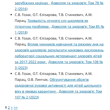
зарубіжних країнах
,
Довкілля та здоров'я: Том 78 №
2 (2016)
С.В. Гозак, О.Т. Єлізарова, Т.В. Станкевич, А.М.
Парац,
Тривалість нічного сну школярів як
гігієнічна проблема
,
Довкілля та здоров'я: Том 85 №
1 (2018)
С.В. Гозак, О.Т. Єлізарова, Т.В. Станкевич, А.М.
Парац,
Вплив чинників навчання та режиму дня на
здоров’я школярів: результати наукових досліджень
лабораторії соціальних детермінант здоров’я дітей
за 2017-2022 роки
,
Довкілля та здоров'я: Том 108 №
3 (2023)
С.В. Гозак, О.Т. Єлізарова, Т.В. Станкевич, А.М.
Парац, О.В. Линчак,
Обгрунтування обсягів
оздоровчої рухової активності для дітей шкільного
віку в умовах карантину
,
Довкілля та здоров'я: Том
107 № 2 (2023)
1
2
>
>>