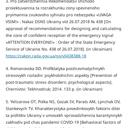
3. Pro zatverdzhennia Rekomendatsii shchodo
proiektuvannia ta rozrakhunku zony vpevnenoho
pryimannia zvukovoho syhnalu pro nebezpeku «UVAGA
VSIM!» : Nakaz DSNS Ukrainy vid 26.07.2018 № 438 [On
approval of recommendations for designing and calculating
the zone of confident reception of the emergency signal
«ATTENTION EVERYONE!» : Order of the State Emergency
Service of Ukraine No. 438 of 26.07.2018]. (in Ukrainian)
https://zakon.rada.gov.ua/go/v0438388-18
4. Romanovska DD. Profiklatyka posttravmatychnykh
stresovykh rozladiv: psykholohichni aspekty [Prevention of
post-traumatic stress disorders: psychological aspects].
Chernivtsi: Tekhnodruk; 2014. 133 p. (in Ukrainian)
5. Yelizarova OT, Polka NS, Gozak SV, Parats AM, Lynchak OV,
Stankevych TV. Kharakterystyka povedinkovykh faktoriv ditei
ta pidlitkiv Ukrainy v umovakh vprovadzhennia karantynnykh
zakhodiv pid chas pandemii COVID-19 [Behavioral factors of