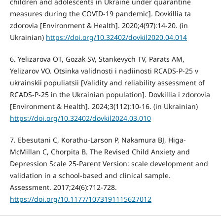
children and adolescents in Ukraine under quarantine
measures during the COVID-19 pandemic]. Dovkillia ta
zdorovia [Environment & Health]. 2020;4(97):14-20. (in
Ukrainian)
https://doi.org/10.32402/dovkil2020.04.014
6. Yelizarova OT, Gozak SV, Stankevych TV, Parats AM,
Yelizarov VO. Otsinka validnosti i nadiinosti RCADS-P-25 v
ukrainskii populiatsii [Validity and reliability assessment of
RCADS-P-25 in the Ukrainian population]. Dovkillia i zdorovia
[Environment & Health]. 2024;3(112):10-16. (in Ukrainian)
https://doi.org/10.32402/dovkil2024.03.010
7. Ebesutani C, Korathu-Larson P, Nakamura BJ, Higa-
McMillan C, Chorpita B. The Revised Child Anxiety and
Depression Scale 25-Parent Version: scale development and
validation in a school-based and clinical sample.
Assessment. 2017;24(6):712-728.
https://doi.org/10.1177/1073191115627012