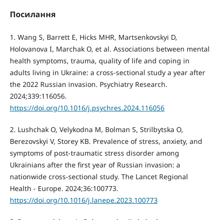
Посилання
1. Wang S, Barrett E, Hicks MHR, Martsenkovskyi D,
Holovanova I, Marchak O, et al. Associations between mental
health symptoms, trauma, quality of life and coping in
adults living in Ukraine: a cross-sectional study a year after
the 2022 Russian invasion. Psychiatry Research.
2024;339:116056.
https://doi.org/10.1016/j.psychres.2024.116056
2. Lushchak O, Velykodna M, Bolman S, Strilbytska O,
Berezovskyi V, Storey KB. Prevalence of stress, anxiety, and
symptoms of post-traumatic stress disorder among
Ukrainians after the first year of Russian invasion: a
nationwide cross-sectional study. The Lancet Regional
Health - Europe. 2024;36:100773.
https://doi.org/10.1016/j.lanepe.2023.100773