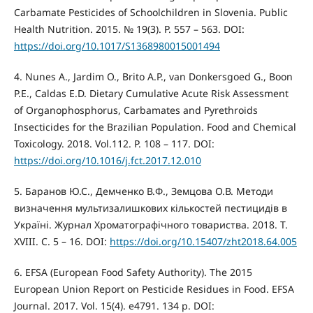
Carbamate Pesticides of Schoolchildren in Slovenia. Public
Health Nutrition. 2015. № 19(3). P. 557 – 563. DOI:
https://doi.org/10.1017/S1368980015001494
4. Nunes A., Jardim O., Brito A.P., van Donkersgoed G., Boon
P.E., Caldas E.D. Dietary Cumulative Acute Risk Assessment
of Organophosphorus, Carbamates and Pyrethroids
Insecticides for the Brazilian Population. Food and Chemical
Toxicology. 2018. Vol.112. P. 108 – 117. DOI:
https://doi.org/10.1016/j.fct.2017.12.010
5. Баранов Ю.С., Демченко В.Ф., Земцова О.В. Методи
визначення мультизалишкових кількостей пестицидів в
Україні. Журнал Хроматографічного товариства. 2018. Т.
ХVІІI. С. 5 – 16. DOI:
https://doi.org/10.15407/zht2018.64.005
6. EFSA (European Food Safety Authority). The 2015
European Union Report on Pesticide Residues in Food. EFSA
Journal. 2017. Vol. 15(4). e4791. 134 p. DOI: