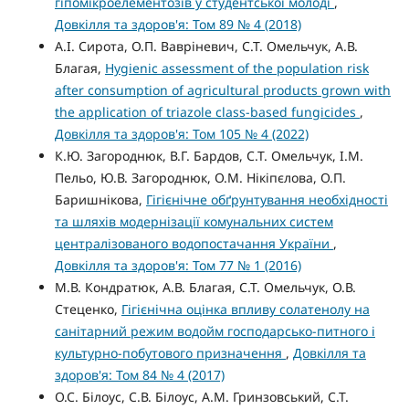
гіпомікроелементозів у студентської молоді
,
Довкілля та здоров'я: Том 89 № 4 (2018)
А.І. Сирота, О.П. Вавріневич, С.Т. Омельчук, А.В.
Благая,
Hygienic assessment of the population risk
after consumption of agricultural products grown with
the application of triazole class-based fungicides
,
Довкілля та здоров'я: Том 105 № 4 (2022)
К.Ю. Загороднюк, В.Г. Бардов, С.Т. Омельчук, І.М.
Пельо, Ю.В. Загороднюк, О.М. Нікіпєлова, О.П.
Баришнікова,
Гігієнічне обґрунтування необхідності
та шляхів модернізації комунальних систем
централізованого водопостачання України
,
Довкілля та здоров'я: Том 77 № 1 (2016)
М.В. Кондратюк, А.В. Благая, С.Т. Омельчук, О.В.
Стеценко,
Гігієнічна оцінка впливу солатенолу на
санітарний режим водойм господарсько-питного і
культурно-побутового призначення
,
Довкілля та
здоров'я: Том 84 № 4 (2017)
О.С. Білоус, С.В. Білоус, А.М. Гринзовський, С.Т.