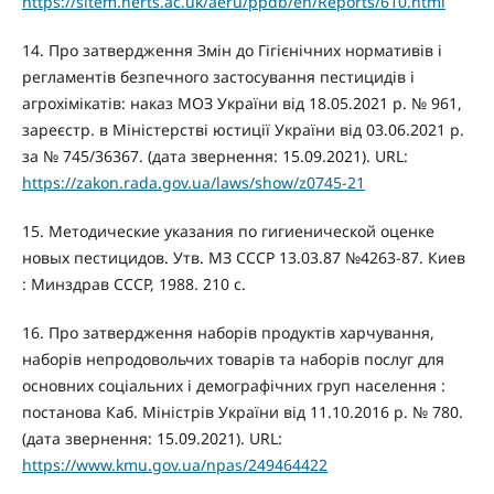
https://sitem.herts.ac.uk/aeru/ppdb/en/Reports/610.html
14. Про затвердження Змін до Гігієнічних нормативів і
регламентів безпечного застосування пестицидів і
агрохімікатів: наказ МОЗ України від 18.05.2021 р. № 961,
зареєстр. в Міністерстві юстиції України від 03.06.2021 р.
за № 745/36367. (дата звернення: 15.09.2021). URL:
https://zakon.rada.gov.ua/laws/show/z0745-21
15. Методические указания по гигиенической оценке
новых пестицидов. Утв. МЗ СССР 13.03.87 №4263-87. Киев
: Минздрав СССР, 1988. 210 с.
16. Про затвердження наборів продуктів харчування,
наборів непродовольчих товарів та наборів послуг для
основних соціальних і демографічних груп населення :
постанова Каб. Міністрів України від 11.10.2016 р. № 780.
(дата звернення: 15.09.2021). URL:
https://www.kmu.gov.ua/npas/249464422