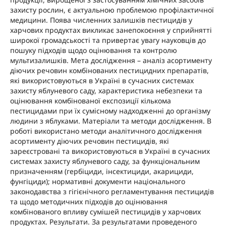
захисту рослин, є актуальною проблемою профілактичної
медицини. Поява численних залишків пестицидів у
харчових продуктах викликає занепокоєння у сприйнятті
широкої громадськості та привертає увагу науковців до
пошуку підходів щодо оцінювання та контролю
мультизалишків. Мета дослідження – аналіз асортименту
діючих речовин комбінованих пестицидних препаратів,
які використовуються в Україні в сучасних системах
захисту яблуневого саду, характеристика небезпеки та
оцінювання комбінованої експозиції кількома
пестицидами при їх сумісному надходженні до організму
людини з яблуками. Матеріали та методи дослідження. В
роботі використано методи аналітичного дослідження
асортименту діючих речовин пестицидів, які
зареєстровані та використовуються в Україні в сучасних
системах захисту яблуневого саду, за функціональним
призначенням (гербіциди, інсектициди, акарициди,
фунгіциди); нормативні документи національного
законодавства з гігієнічного регламентування пестицидів
та щодо методичних підходів до оцінювання
комбінованого впливу сумішей пестицидів у харчових
продуктах. Результати. За результатами проведеного