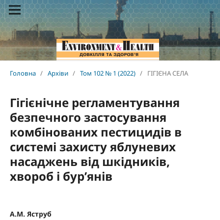
Головна
/
Архіви
/
Том 102 № 1 (2022)
/
ГІГІЄНА СЕЛА
Гігієнічне регламентування
безпечного застосування
комбінованих пестицидів в
системі захисту яблуневих
насаджень від шкідників,
хвороб і бур’янів
А.М. Яструб