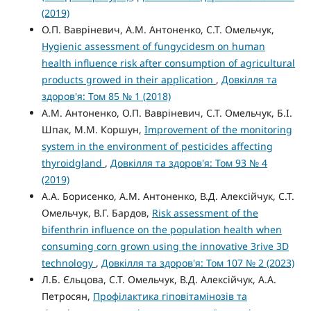
(2019)
О.П. Вавріневич, А.М. Антоненко, С.Т. Омельчук,
Hygienic assessment of fungycidesm on human
health influence risk after consumption of agricultural
products growed in their application
,
Довкілля та
здоров'я: Том 85 № 1 (2018)
А.М. Антоненко, О.П. Вавріневич, С.Т. Омельчук, Б.І.
Шпак, М.М. Коршун,
Improvement of the monitoring
system in the environment of pesticides affecting
thyroidgland
,
Довкілля та здоров'я: Том 93 № 4
(2019)
А.А. Борисенко, А.М. Антоненко, В.Д. Алексійчук, С.Т.
Омельчук, В.Г. Бардов,
Risk assessment of the
bifenthrin influence on the population health when
consuming corn grown using the innovative 3rive 3D
technology
,
Довкілля та здоров'я: Том 107 № 2 (2023)
Л.Б. Єльцова, С.Т. Омельчук, В.Д. Алексійчук, А.А.
Петросян,
Профілактика гіповітамінозів та