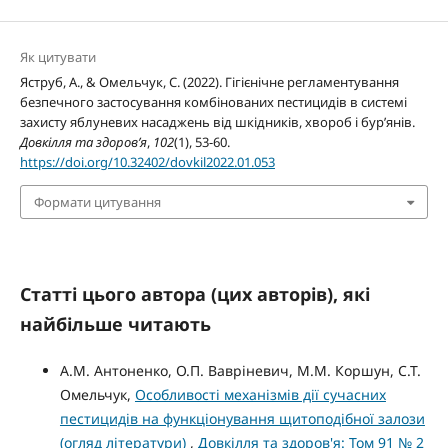
Як цитувати
Яструб, А., & Омельчук, С. (2022). Гігієнічне регламентування
безпечного застосування комбінованих пестицидів в системі
захисту яблуневих насаджень від шкідників, хвороб і бур’янів.
Довкілля та здоров’я
,
102
(1), 53-60.
https://doi.org/10.32402/dovkil2022.01.053
Формати цитування
Статті цього автора (цих авторів), які
найбільше читають
А.М. Антоненко, О.П. Вавріневич, М.М. Коршун, С.Т.
Омельчук,
Особливості механізмів дії сучасних
пестицидів на функціонування щитоподібної залози
(огляд літератури)
,
Довкілля та здоров'я: Том 91 № 2