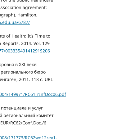
Association agreement:
ograph). Hamilton,
oa.edu.ua/6787/
s of Health: It’s Time to
 Reports. 2014. Vol. 129
1177/00333549141291S206
ровья в ХХI веке:
 регионального бюро
гаген, 2011. 118 с. URL
/0004/149971/RC61_rInfDoc06.pdf
 потенциала и услуг
й региональный комитет
+EUR/RC62/Conf.Doc./6
/0008/171773/RC62wd12rev1-