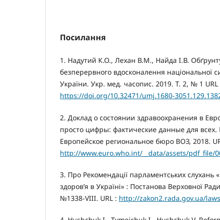
Посилання
1. Надутий К.О., Лехан В.М., Найда І.В. Обґрун
безперервного вдосконалення національної с
України. Укр. мед. часопис. 2019. Т. 2, № 1 URL 
https://doi.org/10.32471/umj.1680-3051.129.138
2. Доклад о состоянии здравоохранения в Евр
просто цифры: фактические данные для всех. 
Европейское региональное бюро ВОЗ, 2018. UR
http://www.euro.who.int/__data/assets/pdf_fi
3. Про Рекомендації парламентських слухань
здоров’я в Україні» : Постанова Верховної Ради
№1338-VIII. URL :
http://zakon2.rada.gov.ua/law
4. Hushchuk I., Tymeichuk I., Hushchuk V. Refor