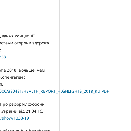
тування концепції
истеми охорони здоров’я
:
238
опе 2018. Больше, чем
Копенгаген :
L :
le/0006/380481/HEALTH_REPORT_HIGHLIGHTS_2018_RU.PDF
 «Про реформу охорони
 України від 21.04.16.
s/show/1338-19
m of the public healthcare