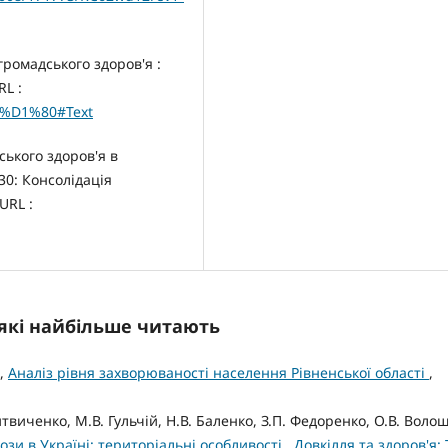
громадського здоров'я :
L :
6-%D1%80#Text
ського здоров'я в
30: Консолідація
URL :
, які найбільше читають
к,
Аналіз рівня захворюваності населення Рівненської області
,
виченко, М.В. Гульчій, Н.В. Баленко, З.П. Федоренко, О.В. Волощ
зи в Україні: територіальні особливості
,
Довкілля та здоров'я: