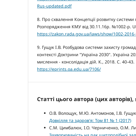
Rus-updated.pdf
8. Про схвалення Концепції розвитку системи 
Розпорядження КМУ від 30.11.16р. №1002-р. UR
https://zakon.rada.gov.ua/laws/show/1002-201
9. Гущук І.В. Розбудова системи захисту громад
контексті Доктрини "Україна 2030". Україна 20
мислення - консолідація дій. К., 2018. С. 40-43. 
https://eprints.oa.edu.ua/7106/
Статті цього автора (цих авторів)
О.В. Волощук, М.Ю. Антомонов, І.В. Гущу
Довкілля та здоров'я: Том 81 № 1 (2017)
С.М. Цимбалюк, І.О. Черниченко, О.М. Лит
Захворюваність на рак щитоподібної зало