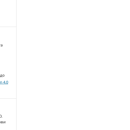
та
 до
n 4.0
О.
ови