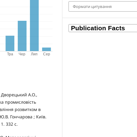
Формати цитування
, Дворецький А.О.,
гка промисловість
вління розвитком в
Ю.В. Гончарова ; Київ.
1. 332 с.