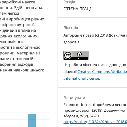
Розділ
 зарубіжні наукові
дження. Здійснено аналіз
ГІГІЄНА ПРАЦІ
лем легкої
ачі виробництв різних
 шкіряно-хутряної,
Ліцензія
шкідливий вплив на
Авторське право (c) 2018 Довкілля 
рення екологічних
 економічною
здоров'я
ємств та екологічною
ровини, матеріалів і
ваних технологій
ворення відходів
Ця робота ліцензується відповідно
уднення навколишнього
ліцензії
Creative Commons Attributio
International License
.
Як цитувати
Еколого-гігієнічні проблеми легкої
промисловості. (2018).
Довкілля та
здоров’я
,
87
(2), 67-70.
https://doi.org/10.32402/dovkil2018.