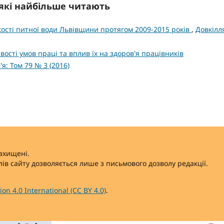
, які найбільше читають
кості питної води Львівщини протягом 2009-2015 років
,
Довкілл
вості умов праці та вплив їх на здоров'я працівників
'я: Том 79 № 3 (2016)
захищені.
ів сайту дозволяється лише з письмового дозволу редакції.
on 4.0 International (CC BY 4.0)
.