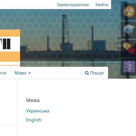
Зареєструватися
Увійти
кти
Мови
Пошук
Мова
Українська
English