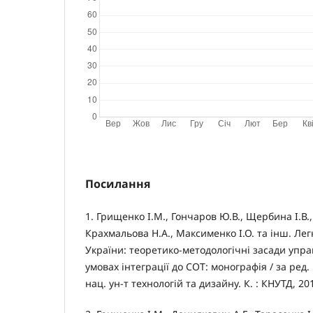
Посилання
1. Грищенко І.М., Гончаров Ю.В., Щербина І.В.
Крахмальова Н.А., Максименко І.О. та інш. Ле
України: теоретико-методологічні засади упра
умовах інтеграції до СОТ: монографія / за ред. 
нац. ун-т технологій та дизайну. К. : КНУТД, 201