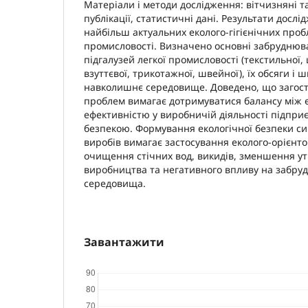
Матеріали і методи дослідження: вітчизняні та
публікації, статистичні дані. Результати дослі
найбільш актуальних еколого-гігієнічних проб
промисловості. Визначено основні забруднюв
підгалузей легкої промисловості (текстильної,
взуттєвої, трикотажної, швейної), їх обсяги і 
навколишнє середовище. Доведено, що загост
проблем вимагає дотримуватися балансу між
ефективністю у виробничій діяльності підпри
безпекою. Формування екологічної безпеки си
виробів вимагає застосування еколого-орієнто
очищення стічних вод, викидів, зменшення ут
виробництва та негативного впливу на забр
середовища.
Завантажити