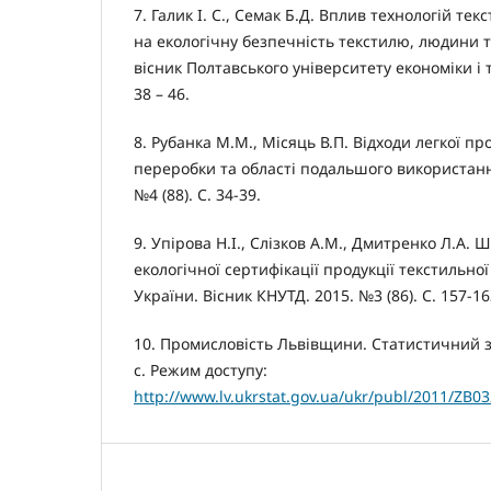
7. Галик І. С., Семак Б.Д. Вплив технологій т
на екологічну безпечність текстилю, людини т
вісник Полтавського університету економіки і то
38 – 46.
8. Рубанка М.М., Місяць В.П. Відходи легкої п
переробки та області подальшого використанн
№4 (88). С. 34-39.
9. Упірова Н.І., Слізков А.М., Дмитренко Л.А. 
екологічної сертифікації продукції текстильної
України. Вісник КНУТД. 2015. №3 (86). С. 157-16
10. Промисловість Львівщини. Статистичний зб
с. Режим доступу:
http://www.lv.ukrstat.gov.ua/ukr/publ/2011/ZB0