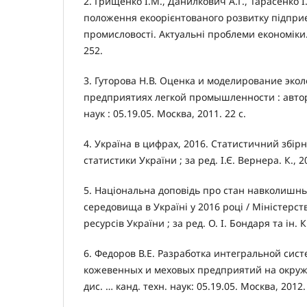
2. Грищенко І.М., Данилкович А.Г., Тарасенко І
положення екоорієнтованого розвитку підприє
промисловості. Актуальні проблеми економіки. 
252.
3. Гуторова Н.В. Оценка и моделирование эко
предприятиях легкой промышленности : авторе
наук : 05.19.05. Москва, 2011. 22 с.
4. Україна в цифрах, 2016. Статистичний збір
статистики України ; за ред. І.Є. Вернера. К., 2
5. Національна доповідь про стан навколишн
середовища в Україні у 2016 році / Міністерст
ресурсів України ; за ред. О. І. Бондаря та ін. К
6. Федоров В.Е. Разработка интегральной сис
кожевенных и меховых предприятий на окруж
дис. … канд. техн. наук: 05.19.05. Москва, 2012. 