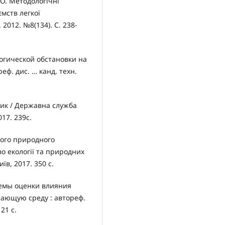
.О. Методологічні
мств легкої
2012. №8(134). С. 238-
логической обстановки на
ф. дис. … канд. техн.
ник / Державна служба
017. 239c.
ього природного
во екології та природних
иїв, 2017. 350 с.
темы оценки влияния
ающую среду : автореф.
21 с.