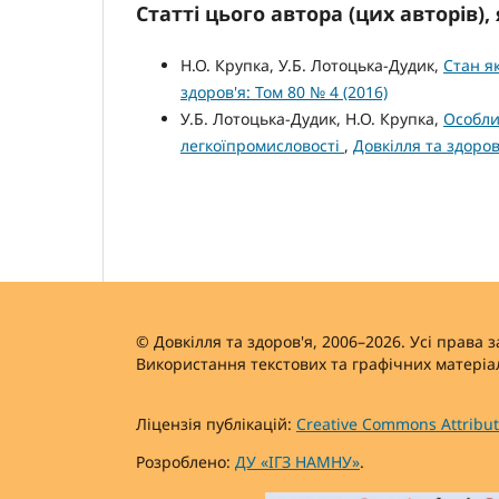
Статті цього автора (цих авторів)
Н.О. Крупка, У.Б. Лотоцька-Дудик,
Стан я
здоров'я: Том 80 № 4 (2016)
У.Б. Лотоцька-Дудик, Н.О. Крупка,
Особли
легкоїпромисловості
,
Довкілля та здоров
© Довкілля та здоров'я, 2006–2026. Усі права 
Використання текстових та графічних матеріал
Ліцензія публікацій:
Creative Commons Attributi
Розроблено:
ДУ «ІГЗ НАМНУ»
.