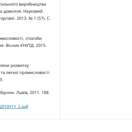
екстильного виробництва
а довкілля. Науковий
ргівлі. 2013. № 1 (57). С.
ромисловості, способи
я. Вісник КНУТД. 2015.
Шляхи розвитку
 та легкої промисловості
3.
ірник. Львів, 2011. 188
32010Y11_2.pdf