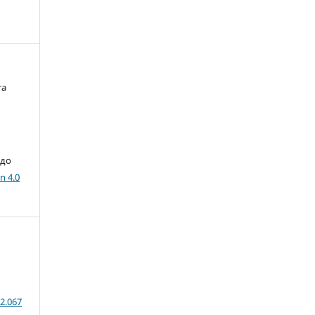
та
 до
n 4.0
02.067