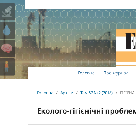
Головна
Про журнал
Головна
/
Архіви
/
Том 87 № 2 (2018)
/
ГІГІЄНА
Еколого-гігієнічні пробл