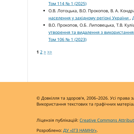
Том 114 № 1 (2025)
О.В. Лотоцька, В.О. Прокопов, В. А. Конд
населення у західному регіоні України
,
В.О. Прокопов, О.Б. Липовецька, Т.В. Кул
утворення та видалення з використанням
Том 106 № 1 (2023)
1
2
>
>>
© Довкілля та здоров'я, 2006–2026. Усі права 
Використання текстових та графічних матеріал
Ліцензія публікацій:
Creative Commons Attributi
Розроблено:
ДУ «ІГЗ НАМНУ»
.