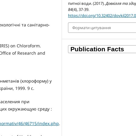
питної води. (2017).
Довкілля та здо
84
(4), 37-39.
https://doi.org/10.32402/dovkil2017.
екологічні та санітарно-
Формати цитування
(IRIS) on Chloroform.
Office of Research and
нметанів (хлороформу) у
раїни, 1999. 9 с.
 населения при
щих окружающую среду :
_normativ/46/46715/index.php
.