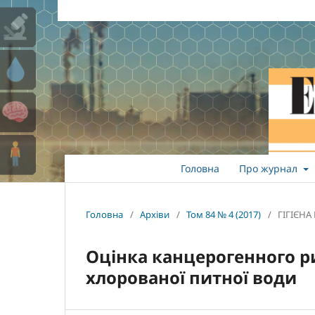
Головна
Про журнал
Головна
/
Архіви
/
Том 84 № 4 (2017)
/
ГІГІЄН
Оцінка канцерогенного р
хлорованої питної води