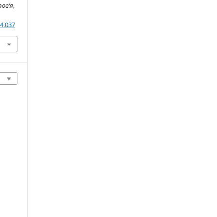
ров’я
,
04.037