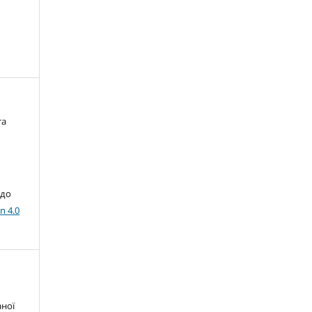
та
 до
n 4.0
аної