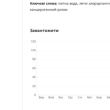
Ключові слова:
питна вода, леткі хлорорганіч
канцерогенний ризик
Завантажити