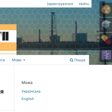
Зареєструватися
Увійти
кти
Мови
Пошук
Мова
ня
Українська
English