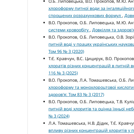
О.Б. Липовецька, В.О. Прокопов, М.Ю. А
хлороформу питної води за інгаляційног
спрощених розрахункових формул
,
Довк
В.О. Прокопов, О.Б. Липовецька, М.Ю. А
системи кровообігу
,
Довкілля та здоров'я
В.О. Прокопов, О.Б. Липовецька, О.В. Зорі
питній воді у працях українських науков
Том 96 № 3 (2020)
Т.Є. Кравчун, В.С. Цицирук, В.О. Прокопо
хлоратів різних концентрацій в питній в
116 № 3 (2025)
В.О. Прокопов, Л.А. Томашевська, О.Б. Ли
хлороформу та монохлороцтової кислоти
здоров'я: Том 83 № 3 (2017)
В.О. Прокопов, О.Б. Липовецька, Т.В. Кул
питній воді хлоритів та оцінка їхньої н
№ 3 (2024)
Л.А. Томашевська, Н.В. Дідик, Т.Є. Кравч
впливу різних концентрацій хлоритів у 