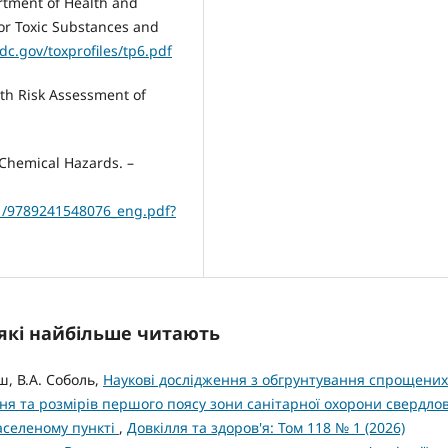
artment of Health and
or Toxic Substances and
dc.gov/toxprofiles/tp6.pdf
th Risk Assessment of
Chemical Hazards. –
/1/9789241548076_eng.pdf?
, які найбільше читають
ш, В.А. Соболь,
Наукові дослідження з обгрунтування спрощених
ння та розмірів першого поясу зони санітарної охорони свердло
аселеному пункті
,
Довкілля та здоров'я: Том 118 № 1 (2026)