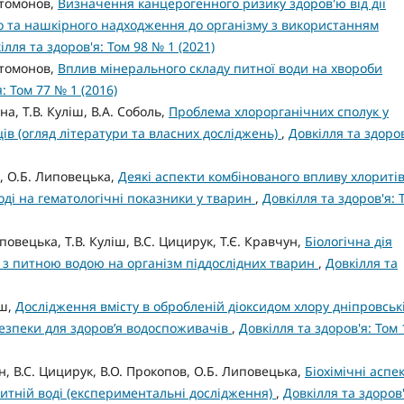
нтомонов,
Визначення канцерогенного ризику здоров'ю від дії
о та нашкірного надходження до організму з використанням
ілля та здоров'я: Том 98 № 1 (2021)
нтомонов,
Вплив мінерального складу питної води на хвороби
: Том 77 № 1 (2016)
на, Т.В. Куліш, В.А. Соболь,
Проблема хлорорганічних сполук у
ців (огляд літератури та власних досліджень)
,
Довкілля та здоров
в, О.Б. Липовецька,
Деякі аспекти комбінованого впливу хлоритів
оді на гематологічні показники у тварин
,
Довкілля та здоров'я: 
повецька, Т.В. Куліш, В.С. Цицирук, Т.Є. Кравчун,
Біологічна дія
 з питною водою на організм піддослідних тварин
,
Довкілля та
іш,
Дослідження вмісту в обробленій діоксидом хлору дніпровськ
ебезпеки для здоров’я водоспоживачів
,
Довкілля та здоров'я: Том 
ун, В.С. Цицирук, В.О. Прокопов, О.Б. Липовецька,
Біохімічні аспе
питній воді (експериментальні дослідження)
,
Довкілля та здоров'