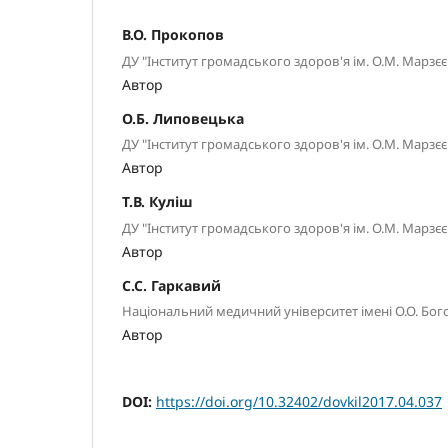
В.О. Прокопов
ДУ "Інститут громадського здоров'я ім. О.М. Марз
Автор
О.Б. Липовецька
ДУ "Інститут громадського здоров'я ім. О.М. Марз
Автор
Т.В. Куліш
ДУ "Інститут громадського здоров'я ім. О.М. Марз
Автор
С.С. Гаркавий
Національний медичний університет імені О.О. Бог
Автор
DOI:
https://doi.org/10.32402/dovkil2017.04.037