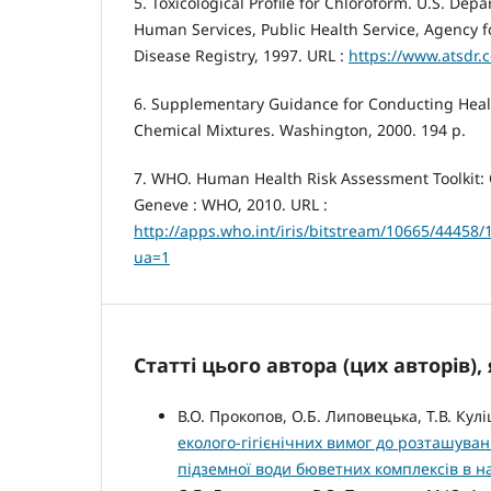
5. Toxicological Profile for Chloroform. U.S. Dep
Human Services, Public Health Service, Agency f
Disease Registry, 1997. URL :
https://www.atsdr.c
6. Supplementary Guidance for Conducting Heal
Chemical Mixtures. Washington, 2000. 194 p.
7. WHO. Human Health Risk Assessment Toolkit: 
Geneve : WHO, 2010. URL :
http://apps.who.int/iris/bitstream/10665/44458
ua=1
Статті цього автора (цих авторів)
В.О. Прокопов, О.Б. Липовецька, Т.В. Кулі
еколого-гігієнічних вимог до розташува
підземної води бюветних комплексів в н