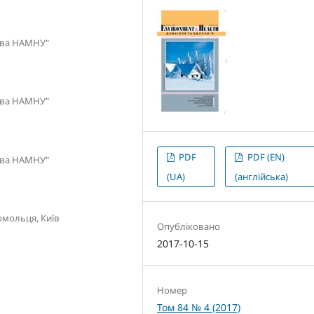
єєва НАМНУ"
єєва НАМНУ"
PDF
PDF (EN)
єєва НАМНУ"
(UA)
(англійська)
омольця, Київ
Опубліковано
2017-10-15
Номер
Том 84 № 4 (2017)