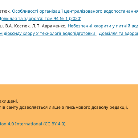
ратюк,
Особливості організації централізованого водопостачанн
Довкілля та здоров'я: Том 94 № 1 (2020)
іш, В.А. Костюк, Л.П. Авраменко,
Небезпечні хлорити у питній вод
 діоксиду хлору У технології водопідготовки
,
Довкілля та здоров
захищені.
ів сайту дозволяється лише з письмового дозволу редакції.
on 4.0 International (CC BY 4.0)
.