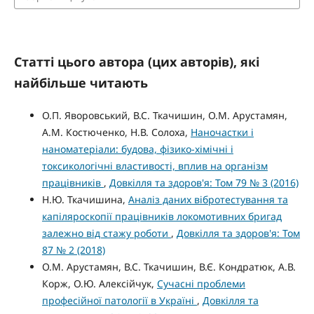
Статті цього автора (цих авторів), які
найбільше читають
О.П. Яворовський, В.С. Ткачишин, О.М. Арустамян,
А.М. Костюченко, Н.В. Солоха,
Наночастки і
наноматеріали: будова, фізико-хімічні і
токсикологічні властивості, вплив на організм
працівників
,
Довкілля та здоров'я: Том 79 № 3 (2016)
Н.Ю. Ткачишина,
Аналіз даних вібротестування та
капіляроскопії працівників локомотивних бригад
залежно від стажу роботи
,
Довкілля та здоров'я: Том
87 № 2 (2018)
О.М. Арустамян, В.С. Ткачишин, В.Є. Кондратюк, А.В.
Корж, О.Ю. Алексійчук,
Сучасні проблеми
професійної патології в Україні
,
Довкілля та