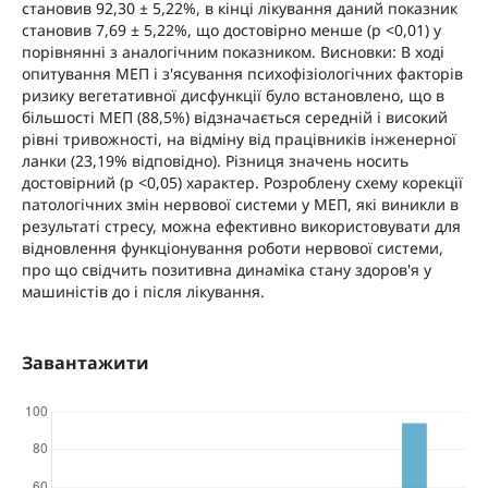
становив 92,30 ± 5,22%, в кінці лікування даний показник
становив 7,69 ± 5,22%, що достовірно менше (p <0,01) у
порівнянні з аналогічним показником. Висновки: В ході
опитування МЕП і з'ясування психофізіологічних факторів
ризику вегетативної дисфункції було встановлено, що в
більшості МЕП (88,5%) відзначається середній і високий
рівні тривожності, на відміну від працівників інженерної
ланки (23,19% відповідно). Різниця значень носить
достовірний (p <0,05) характер. Розроблену схему корекції
патологічних змін нервової системи у МЕП, які виникли в
результаті стресу, можна ефективно використовувати для
відновлення функціонування роботи нервової системи,
про що свідчить позитивна динаміка стану здоров'я у
машиністів до і після лікування.
Завантажити