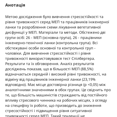
Анотація
Метою дослідження було вивчення стресостійкості та
рівня тривожності серед МЕП та працівників інженерної
ланки та розроблення схеми лікування вегетативної
дисфункції у МЕП. Матеріали та методи. Обстежено дві
групи осіб: 26 - МЕП (основна група), 26 - працівники
інженерно-технічної ланки (контрольна група). Всі
обстежувані особи основної та контрольної груп -
чоловіки. Для вивчення стресостійкості і рівня
тривожності використовувався тест Спілбергера.
Результати та їх обговорення. Аналіз результатів
досліджень показав, що в більшості МЕП (88,5%)
відзначається середній і високий рівні тривожності, на
відміну від працівників інженерної ланки (23,19%
відповідно). Має місце достовірна різниця (p <0,05) між
аналогічними значеннями в обох групах. Це свідчить про
те, що більшість машиністів страждають від постійного
впливу стресового чинника на робочих місцях, з огляду
на специфіку їх роботи, що призводить до зниження
стресостійкості і підвищення рівня ситуативної
тривожності серед МЕП. Такий тенденції не