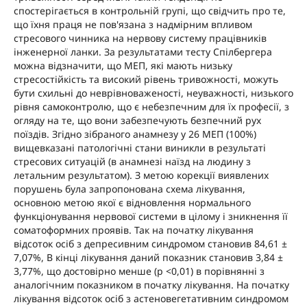
спостерігається в контрольній групі, що свідчить про те,
що їхня праця не пов'язана з надмірним впливом
стресового чинника на нервову систему працівників
інженерної ланки. За результатами тесту Спілбергера
можна відзначити, що МЕП, які мають низьку
стресостійкість та високий рівень тривожності, можуть
бути схильні до неврівноваженості, неуважності, низького
рівня самоконтролю, що є небезпечним для їх професії, з
огляду на те, що вони забезпечують безпечний рух
поїздів. Згідно зібраного анамнезу у 26 МЕП (100%)
вищевказані патологічні стани виникли в результаті
стресових ситуацій (в анамнезі наїзд на людину з
летальним результатом). З метою корекції виявлених
порушень була запропонована схема лікування,
основною метою якої є відновлення нормального
функціонування нервової системи в цілому і зникнення її
соматоформних проявів. Так на початку лікування
відсоток осіб з депресивним синдромом становив 84,61 ±
7,07%, В кінці лікування даний показник становив 3,84 ±
3,77%, що достовірно менше (p <0,01) в порівнянні з
аналогічним показником в початку лікування. На початку
лікування відсоток осіб з астеновегетативним синдромом