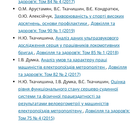
здоров'я: Том 84 № 4 (2017)
О.М. Арустамян, В.С. Ткачишин, В.Є. Кондратюк,
О.Ю. Алексійчук,
Захворюваність у спорті високих
досягнень. основи профілактики
,
Довкілля та
здоров'я: Том 90 № 1 (2019)
Н.Ю. Ткачишина,
Аналіз даних ультразвукового
дослідження серця у працівників локомотивних
бригад
,
Довкілля та здоров'я: Том 85 № 1 (2018)
І.В. Думка,
Аналіз умов та характеру праці
машиністів електропоїздів метрополітен
,
Довкілля
та здоров'я: Том 82 № 2 (2017)
Н.Ю. Ткачишина, І.В. Думка, В.С. Ткачишин,
Оцінка
рівня функціонального стану серцево-судинної
системи та фізичної працездатності за
результатами велоергометрії у машиністів
електропоїздів метрополітену
,
Довкілля та здоров'я:
Том 75 № 4 (2015)