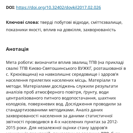
DOI:
https://doi.org/10.32402/dovkil2017.02.026
Ключові слова:
тверді побутові відходи, сміттєзвалище,
показники якості, вплив на довкілля, захворюваність
Анотація
Мета роботи: визначити вплив звалищ ТПВ (на прикладі
cвалкі ТПВ Києво-Святошинського ВУЖКГ, розташованої в
с. Крюківщина) на навколишнє середовище і здоров'я
населення прилеглих населених місць. Матеріали та
методи. Матеріалами досліджень служили результати
аналізів проб атмосферного повітря, ґрунту, води
централізованого питного водопостачання, шахтних
колодязів, поверхневих вод. Дослідження проводили за
стандартизованими методиками. Аналіз даних
захворюваності населення за даними статистичної
звітності проводився в 4-х населених пунктах за 2012-
2015 роки. Для незалежної оцінки стану здоров'я