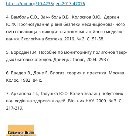
https://doi.org/10.4236/jep.2013.47076
4. Вамболь С.О., Вам- боль В.В., Колосков В.Ю., Деркач
Ю.Ф. Прогнозування рівня безпеки несанкціонова- ного
сміттєзвалища з викори- станням імітаційного моделю-
вання. Екологічна безпека. 2016. № 2. С. 51-58.
5. Бородай Г.И. Пособие по мониторингу полигонов твер-
дых бытовых отходов. Донецк : Тасис, 2004. 293 с.
6. Баадер В., Доне Е. Биогаз: теория и практика. Москва :
Колос, 1982. 84 с.
7. Архипова Г.І., Галушка Ю.О. Вплив звалищ побутових
від- ходів на здоров’я людей. Віс- ник НАУ. 2009. № 3. С.
217-219.