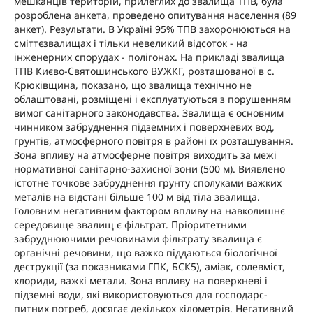
мешканців територій, прилеглих до звалища ТПВ, була
розроблена анкета, проведено опитування населення (89
анкет). Результати. В Україні 95% ТПВ захоронюються на
сміттєзвалищах і тільки невеликий відсоток - на
інженерних спорудах - полігонах. На прикладі звалища
ТПВ Києво-Святошинського ВУЖКГ, розташованої в с.
Крюківщина, показано, що звалища технічно не
облаштовані, розміщені і експлуатуються з порушенням
вимог санітарного законодавства. Звалища є основним
чинником забруднення підземних і поверхневих вод,
грунтів, атмосферного повітря в районі їх розташування.
Зона впливу на атмосферне повітря виходить за межі
нормативної санітарно-захисної зони (500 м). Виявлено
істотне точкове забруднення грунту сполуками важких
металів на відстані більше 100 м від тіла звалища.
Головним негативним фактором впливу на навколишнє
середовище звалищ є фільтрат. Пріоритетними
забруднюючими речовинами фільтрату звалища є
органічні речовини, що важко піддаються біологічної
деструкції (за показниками ГПК, БСК5), аміак, солевміст,
хлориди, важкі метали. Зона впливу на поверхневі і
підземні води, які використовуються для господарс-
питних потреб, досягає декількох кілометрів. Негативний