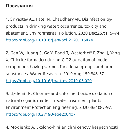
Посилання
1. Srivastav AL, Patel N, Chaudhary VK. Disinfection by-
products in drinking water: occurrence, toxicity and
abatement. Environmental Pollution. 2020 Dec;267:115474.
https://doi.org/10.1016/j.envpol.2020.115474
2. Gan W, Huang S, Ge Y, Bond T, Westerhoff P, Zhai J, Yang
X. Chlorite formation during ClO2 oxidation of model
compounds having various functional groups and humic
substances. Water Research. 2019 Aug;159:348-57.
https://doi.org/10.1016/j.watres.2019.05.020
3. Цzdemir K. Chlorine and chlorine dioxide oxidation of
natural organic matter in water treatment plants.
Environment Protection Engineering. 2020;46(4):87-97.
https://doi.org/10.37190/epe200407
4. Mokiienko A. Ekoloho-hihiienichni osnovy bezpechnosti