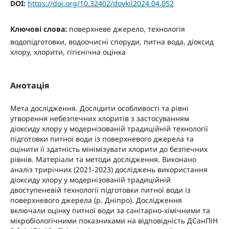
DOI:
https://doi.org/10.32402/dovkil2024.04.052
Ключові слова:
поверхневе джерело, технологія
водопідготовки, водоочисні споруди, питна вода, діоксид
хлору, хлорити, гігієнічна оцінка
Анотація
Мета дослідження. Дослідити особливості та рівні
утворення небезпечних хлоритів з застосуванням
діоксиду хлору у модернізованій традиційній технології
підготовки питної води із поверхневого джерела та
оцінити її здатність мінімізувати хлорити до безпечних
рівнів. Матеріали та методи дослідження. Виконано
аналіз трирічних (2021-2023) досліджень використання
діоксиду хлору у модернізованій традиційній
двоступеневій технології підготовки питної води із
поверхневого джерела (р. Дніпро). Дослідження
включали оцінку питної води за санітарно-хімічними та
мікробіологічними показниками на відповідність ДСанПіН