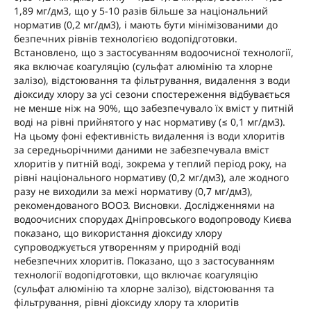
1,89 мг/дм3, що у 5-10 разів більше за національний
норматив (0,2 мг/дм3), і мають бути мінімізованими до
безпечних рівнів технологією водопідготовки.
Встановлено, що з застосуванням водоочисної технології,
яка включає коагуляцію (сульфат алюмінію та хлорне
залізо), відстоювання та фільтрування, видалення з води
діоксиду хлору за усі сезони спостереження відбувається
не менше ніж на 90%, що забезпечувало їх вміст у питній
воді на рівні прийнятого у нас нормативу (≤ 0,1 мг/дм3).
На цьому фоні ефективність видалення із води хлоритів
за середньорічними даними не забезпечувала вміст
хлоритів у питній воді, зокрема у теплий період року, на
рівні національного нормативу (0,2 мг/дм3), але жодного
разу не виходили за межі нормативу (0,7 мг/дм3),
рекомендованого ВООЗ. Висновки. Дослідженнями на
водоочисних спорудах Дніпровського водопроводу Києва
показано, що використання діоксиду хлору
супроводжується утворенням у природній воді
небезпечних хлоритів. Показано, що з застосуванням
технології водопідготовки, що включає коагуляцію
(сульфат алюмінію та хлорне залізо), відстоювання та
фільтрування, рівні діоксиду хлору та хлоритів