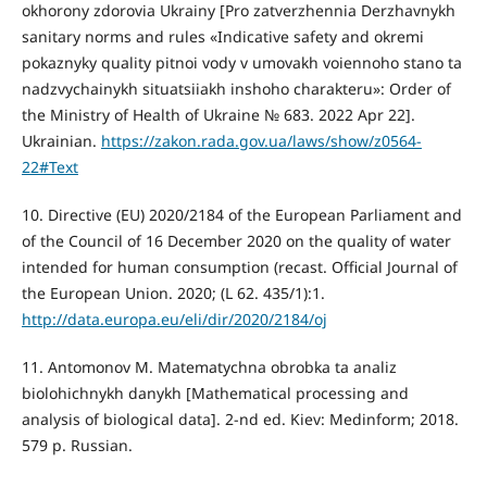
okhorony zdorovia Ukrainy [Pro zatverzhennia Derzhavnykh
sanitary norms and rules «Indicative safety and okremi
pokaznyky quality pitnoi vody v umovakh voiennoho stano ta
nadzvychainykh situatsiiakh inshoho charakteru»: Order of
the Ministry of Health of Ukraine № 683. 2022 Apr 22].
Ukrainian.
https://zakon.rada.gov.ua/laws/show/z0564-
22#Text
10. Directive (EU) 2020/2184 of the European Parliament and
of the Council of 16 December 2020 on the quality of water
intended for human consumption (recast. Official Journal of
the European Union. 2020; (L 62. 435/1):1.
http://data.europa.eu/eli/dir/2020/2184/oj
11. Antomonov M. Matematychna obrobka ta analiz
biolohichnykh danykh [Mathematical processing and
analysis of biological data]. 2-nd ed. Kiev: Medinform; 2018.
579 p. Russian.