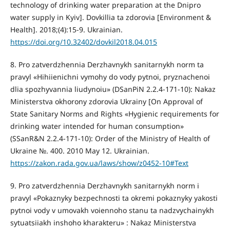
technology of drinking water preparation at the Dnipro
water supply in Kyiv]. Dovkillia ta zdorovia [Environment &
Health]. 2018;(4):15-9. Ukrainian.
https://doi.org/10.32402/dovkil2018.04.015
8. Pro zatverdzhennia Derzhavnykh sanitarnykh norm ta
pravyl «Hihiienichni vymohy do vody pytnoi, pryznachenoi
dlia spozhyvannia liudynoiu» (DSanPiN 2.2.4-171-10): Nakaz
Ministerstva okhorony zdorovia Ukrainy [On Approval of
State Sanitary Norms and Rights «Hygienic requirements for
drinking water intended for human consumption»
(SSanR&N 2.2.4-171-10): Order of the Ministry of Health of
Ukraine №. 400. 2010 May 12. Ukrainian.
https://zakon.rada.gov.ua/laws/show/z0452-10#Text
9. Pro zatverdzhennia Derzhavnykh sanitarnykh norm i
pravyl «Pokaznyky bezpechnosti ta okremi pokaznyky yakosti
pytnoi vody v umovakh voiennoho stanu ta nadzvychainykh
sytuatsiiakh inshoho kharakteru» : Nakaz Ministerstva