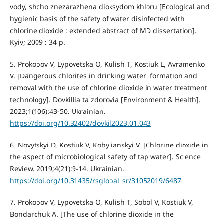
vody, shcho znezarazhena dioksydom khloru [Ecological and
hygienic basis of the safety of water disinfected with
chlorine dioxide : extended abstract of MD dissertation].
Kyiv; 2009 : 34 p.
5. Prokopov V, Lypovetska O, Kulish T, Kostiuk L, Avramenko
V. [Dangerous chlorites in drinking water: formation and
removal with the use of chlorine dioxide in water treatment
technology]. Dovkillia ta zdorovia [Environment & Health].
2023;1(106):43-50. Ukrainian.
https://doi.org/10.32402/dovkil2023.01.043
6. Novytskyi D, Kostiuk V, Kobylianskyi V. [Chlorine dioxide in
the aspect of microbiological safety of tap water]. Science
Review. 2019;4(21):9-14. Ukrainian.
https://doi.org/10.31435/rsglobal_sr/31052019/6487
7. Prokopov V, Lypovetska O, Kulish T, Sobol V, Kostiuk V,
Bondarchuk A. [The use of chlorine dioxide in the