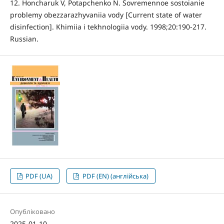
12. Honcharuk V, Potapchenko N. Sovremennoe sostoianie
problemy obezzarazhyvaniia vody [Current state of water
disinfection]. Khimiia i tekhnologiia vody. 1998;20:190-217.
Russian.
PDF (UA)
PDF (EN) (англійська)
Опубліковано
2025-01-10