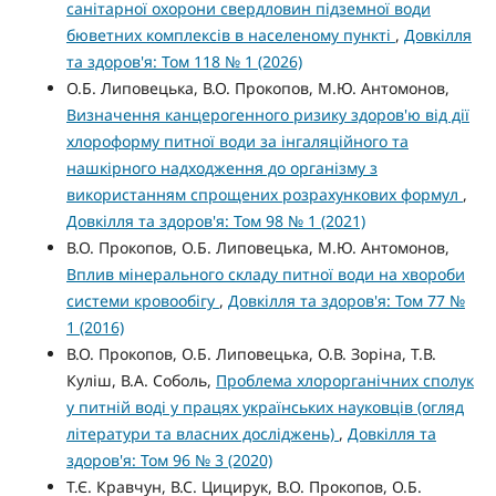
санітарної охорони свердловин підземної води
бюветних комплексів в населеному пункті
,
Довкілля
та здоров'я: Том 118 № 1 (2026)
О.Б. Липовецька, В.О. Прокопов, М.Ю. Антомонов,
Визначення канцерогенного ризику здоров'ю від дії
хлороформу питної води за інгаляційного та
нашкірного надходження до організму з
використанням спрощених розрахункових формул
,
Довкілля та здоров'я: Том 98 № 1 (2021)
В.О. Прокопов, О.Б. Липовецька, М.Ю. Антомонов,
Вплив мінерального складу питної води на хвороби
системи кровообігу
,
Довкілля та здоров'я: Том 77 №
1 (2016)
В.О. Прокопов, О.Б. Липовецька, О.В. Зоріна, Т.В.
Куліш, В.А. Соболь,
Проблема хлорорганічних сполук
у питній воді у працях українських науковців (огляд
літератури та власних досліджень)
,
Довкілля та
здоров'я: Том 96 № 3 (2020)
Т.Є. Кравчун, В.С. Цицирук, В.О. Прокопов, О.Б.