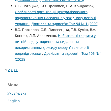
О.В. Лотоцька, В.О. Прокопов, В. А. Кондратюк,
Особливості організації централізованого
водопостачання населення у західному регіоні
України
,
Довкілля та здоров'я: Том 94 № 1 (2020)
В.О. Прокопов, О.Б. Липовецька, Т.В. Куліш, В.А.
Костюк, Л.П. Авраменко,
Небезпечні хлорити у
питній воді: утворення та видалення з
використанням діоксиду хлору У технології
водопідготовки
,
Довкілля та здоров'я: Том 106 № 1
(2023)
1
2
>
>>
Мова
Українська
English