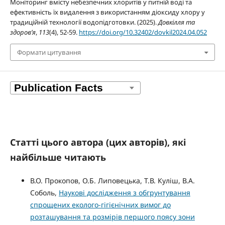
Моніторинг вмісту небезпечних хлоритів у питній воді та
ефективність їх видалення з використанням діоксиду хлору у
традиційній технології водопідготовки. (2025).
Довкілля та
здоров’я
,
113
(4), 52-59.
https://doi.org/10.32402/dovkil2024.04.052
Формати цитування
Статті цього автора (цих авторів), які
найбільше читають
В.О. Прокопов, О.Б. Липовецька, Т.В. Куліш, В.А.
Соболь,
Наукові дослідження з обгрунтування
спрощених еколого-гігієнічних вимог до
розташування та розмірів першого поясу зони