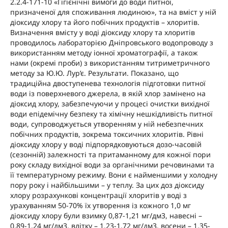
2.2.4-171-10 «Гігієнічні вимоги до води питної,
призначеної для споживання людиною», та на вміст у ній
діоксиду хлору та його побічних продуктів – хлоритів.
Визначення вмісту у воді діоксиду хлору та хлоритів
проводилось лабораторією Дніпровського водопроводу з
використанням методу іонної хроматографії, а також
нами (окремі проби) з використанням титриметричного
методу за Ю.Ю. Лур’є. Результати. Показано, що
традиційна двоступенева технологія підготовки питної
води із поверхневого джерела, в якій хлор замінено на
діоксид хлору, забезпечуючи у процесі очистки вихідної
води епідемічну безпеку та хімічну нешкідливість питної
води, супроводжується утворенням у ній небезпечних
побічних продуктів, зокрема токсичних хлоритів. Рівні
діоксиду хлору у воді підпорядковуються дозо-часовій
(сезонній) залежності та притаманному для кожної пори
року складу вихідної води за органічними речовинами та
її температурному режиму. Вони є найменшими у холодну
пору року і найбільшими – у теплу. За цих доз діоксиду
хлору розрахункові концентрації хлоритів у воді з
урахуванням 50-70% їх утворення із кожного 1,0 мг
діоксиду хлору були взимку 0,87-1,21 мг/дм3, навесні –
0,89-1,24 мг/дм3, влітку – 1,23-1,72 мг/дм3, восени – 1,35-