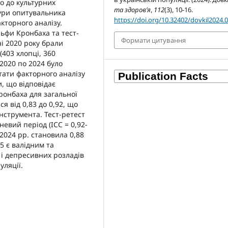
о до культурних
та здоров’я
,
112
(3), 10-16.
тури опитувальника
https://doi.org/10.32402/dovkil2024.
кторного аналізу.
ьфи Кронбаха та тест-
Формати цитування
ні 2020 року брали
 (403 хлопці, 360
 2020 по 2024 було
тати факторного аналізу
, що відповідає
ронбаха для загальної
я від 0,83 до 0,92, що
нструмента. Тест-ретест
невий період (ICC = 0,92-
2024 рр. становила 0,88
25 є валідним та
і депресивних розладів
уляції.