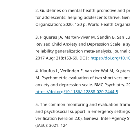
2. Guidelines on mental health promotive and pr
for adolescents: helping adolescents thrive. Ge
Organization; 2020. 120 p. World Health Organiz
3. Piqueras JA, Martнn-Vivar M, Sandin B, San Lu
Revised Child Anxiety and Depression Scale: a s
reliability generalization meta-analysis. Journal 
2017 Aug; 218:153-69. DOI :
https://doi.org/10.1
4. Klaufus L, Verlinden E, van der Wal M, Kцster
M. Psychometric evaluation of two short versions
anxiety and depression scale. BMC Psychiatry. 20
https://doi.org/10.1186/s12888-020-2444-5
5. The common monitoring and evaluation frame
and psychosocial support in emergency settings
verification (version 2.0). Geneva: Inter-Agency
(IASC); 3021. 124