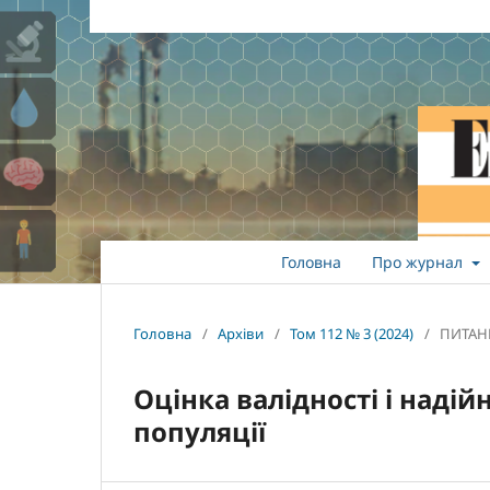
Головна
Про журнал
Головна
/
Архіви
/
Том 112 № 3 (2024)
/
ПИТАН
Оцінка валідності і надій
популяції