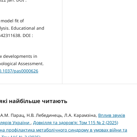
model fit of
ysis. Educational and
42311638. DOI :
ew developments in
hological Assessment.
10.1037/pas0000626
, які найбільше читають
ч, А.М. Парац, Н.В. Лебединець, Л.А. Карамзіна,
Вплив звуків
олярів України
,
Довкілля та здоров'я: Том 115 № 2 (2025)
на профілактика метаболічного синдрому в умовах війни та