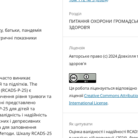
Розділ
ПИТАННЯ ОХОРОНИ ГРОМАДСЬ
ЗДОРОВ’Я
ку, батьки, пандемія
етричні показники
Ліцензія
Авторське право (c) 2024 Довкілля 
здоров'я
 часто виникає
 та підлітків. The
Ця робота ліцензується відповідно
 (RCADS-P-25) є
ліцензії
Creative Commons Attributio
чення рівня тривоги та
енні представлено
International License
.
25 для дітей та
валідність і надійність
жних і депресивних
Як цитувати
на для заповнення
Оцінка валідності і надійності RCAD
 Методи. Шкалу RCADS-25
в українській популяції. (2024).
Довк