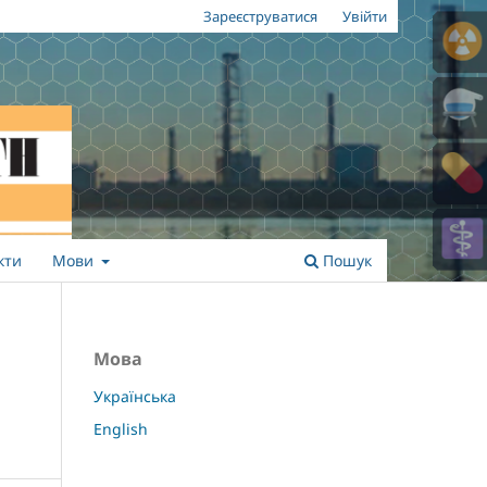
Зареєструватися
Увійти
кти
Мови
Пошук
Мова
Українська
English