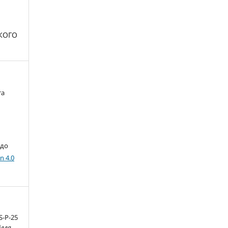
КОГО
та
 до
n 4.0
S-P-25
ілля