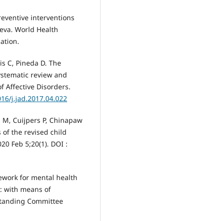
eventive interventions
neva. World Health
ation.
is C, Pineda D. The
ystematic review and
of Affective Disorders.
016/j.jad.2017.04.022
s M, Cuijpers P, Chinapaw
 of the revised child
20 Feb 5;20(1). DOI :
work for mental health
: with means of
 Standing Committee