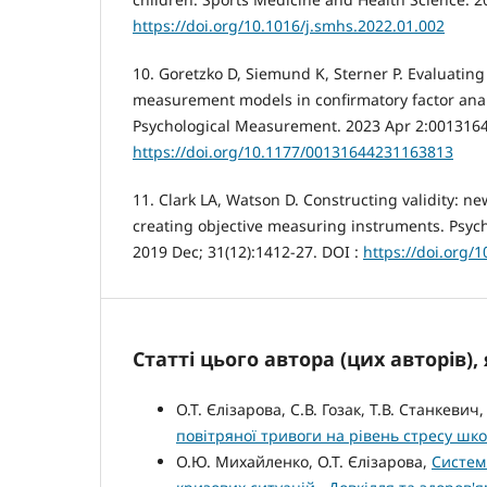
https://doi.org/10.1016/j.smhs.2022.01.002
10. Goretzko D, Siemund K, Sterner P. Evaluating 
measurement models in confirmatory factor anal
Psychological Measurement. 2023 Apr 2:0013164
https://doi.org/10.1177/00131644231163813
11. Clark LA, Watson D. Constructing validity: n
creating objective measuring instruments. Psyc
2019 Dec; 31(12):1412-27. DOI :
https://doi.org/
Статті цього автора (цих авторів)
О.Т. Єлізарова, С.В. Гозак, Т.В. Станкеви
повітряної тривоги на рівень стресу шк
О.Ю. Михайленко, О.Т. Єлізарова,
Систем