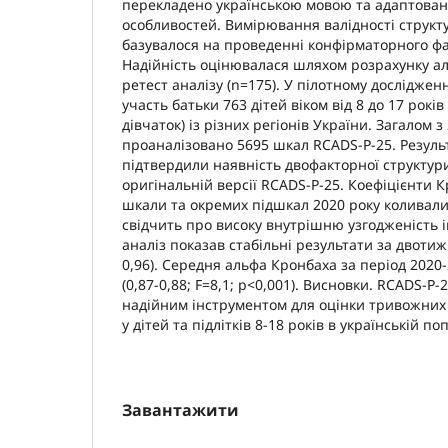
перекладено українською мовою та адаптован
особливостей. Вимірювання валідності струк
базувалося на проведенні конфірматорного фа
Надійність оцінювалася шляхом розрахунку ал
ретест аналізу (n=175). У пілотному досліджен
участь батьки 763 дітей віком від 8 до 17 років
дівчаток) із різних регіонів України. Загалом з
проаналізовано 5695 шкал RCADS-P-25. Резуль
підтвердили наявність двофакторної структури
оригінальній версії RCADS-P-25. Коефіцієнти К
шкали та окремих підшкал 2020 року коливалис
свідчить про високу внутрішню узгодженість і
аналіз показав стабільні результати за двотиж
0,96). Середня альфа Кронбаха за період 2020-
(0,87-0,88; F=8,1; p<0,001). Висновки. RCADS-P-
надійним інструментом для оцінки тривожних 
у дітей та підлітків 8-18 років в українській поп
Завантажити