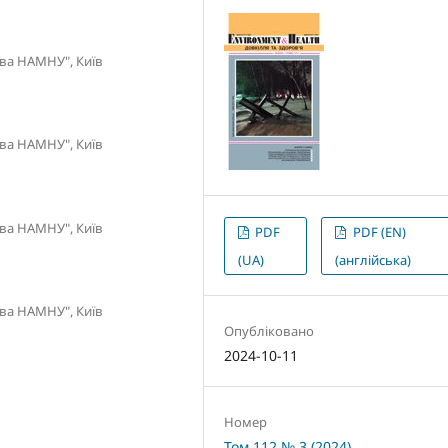
єва НАМНУ", Київ
єва НАМНУ", Київ
єва НАМНУ", Київ
PDF
PDF (EN)
(UA)
(англійська)
єва НАМНУ", Київ
Опубліковано
2024-10-11
Номер
Том 112 № 3 (2024)