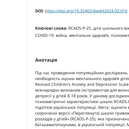
DOI:
https://doi.org/10.32402/dovkil2024.03.010
Ключові слова:
RCADS-P-25, діти шкільного ві
COVID-19, війна, ментальне здоров’я, психом
Анотація
Під час проведення популяційних досліджень
необхідність оцінки ментального здоров’я дітей
Revised Children’s Anxiety and Depression Scale
міжнародно визнаним інструментом для визна
депресії у дітей 8-18 років. У даному дослідж
психометричні характеристики шкали RCADS-P-
підлітків української популяції. Мета: оцінити 
скороченої версії «Переглянутої шкали триво
розладів у дітей» (RCADS-P-25), яка призначе
батьками/опікунами, в українській популяції.