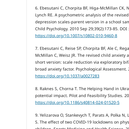
6. Ebesutani C, Chorpita BF, Higa-McMillan CK, 
Lynch RE. A psychometric analysis of the revised
depression scales-parent version in a school sa
Child Psychology. 2010 Sep 29;39(2):173-85. DOI 
https://doi.org/10.1007/s10802-010-9460-8
7. Ebesutani C, Reise SP, Chorpita BF, Ale C, Rega
McMillan C, Weisz JR. The revised child anxiety 
short version: scale reduction via exploratory bi
broad anxiety factor. Psychological Assessment. 
https://doi.org/10.1037/a0027283
8. Raknes S, Chorna T. The Helping Hand in Ukrai
potential impact. Pilot and Feasibility Studies. 20
https://doi.org/10.1186/s40814-024-01520-5
9. Yelizarova O, Stankevych T, Parats A, Polka N
S. The effect of two COVID-19 lockdowns on physi
children. Sports Medicine and Health Science. 20