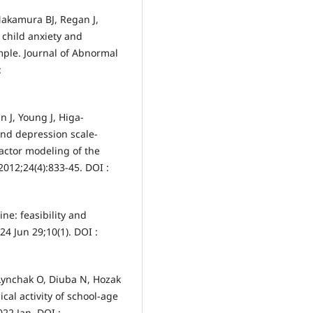
Nakamura BJ, Regan J,
 child anxiety and
mple. Journal of Abnormal
:
n J, Young J, Higa-
and depression scale-
factor modeling of the
2012;24(4):833-45. DOI :
ne: feasibility and
24 Jun 29;10(1). DOI :
, Lynchak O, Diuba N, Hozak
cal activity of school-age
22 Jan. DOI :