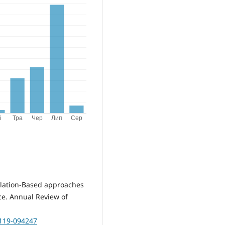
pulation-Based approaches
nce. Annual Review of
0119-094247