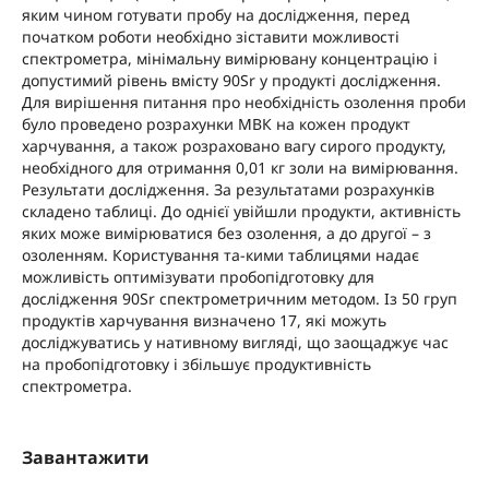
яким чином готувати пробу на дослідження, перед
початком роботи необхідно зіставити можливості
спектрометра, мінімальну вимірювану концентрацію і
допустимий рівень вмісту 90Sr у продукті дослідження.
Для вирішення питання про необхідність озолення проби
було проведено розрахунки МВК на кожен продукт
харчування, а також розраховано вагу сирого продукту,
необхідного для отримання 0,01 кг золи на вимірювання.
Результати дослідження. За результатами розрахунків
складено таблиці. До однієї увійшли продукти, активність
яких може вимірюватися без озолення, а до другої – з
озоленням. Користування та-кими таблицями надає
можливість оптимізувати пробопідготовку для
дослідження 90Sr спектрометричним методом. Із 50 груп
продуктів харчування визначено 17, які можуть
досліджуватись у нативному вигляді, що заощаджує час
на пробопідготовку і збільшує продуктивність
спектрометра.
Завантажити