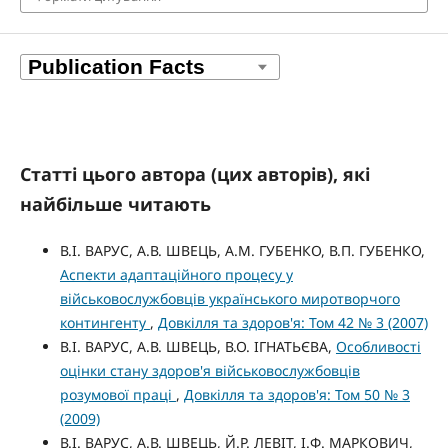
Статті цього автора (цих авторів), які
найбільше читають
В.І. ВАРУС, А.В. ШВЕЦЬ, А.М. ГУБЕНКО, В.П. ГУБЕНКО,
Аспекти адаптаційного процесу у
військовослужбовців українського миротворчого
контингенту
,
Довкілля та здоров'я: Том 42 № 3 (2007)
В.І. ВАРУС, А.В. ШВЕЦЬ, В.О. ІГНАТЬЄВА,
Особливості
оцінки стану здоров'я військовослужбовців
розумової праці
,
Довкілля та здоров'я: Том 50 № 3
(2009)
В.І. ВАРУС, А.В. ШВЕЦЬ, Й.Р. ЛЕВІТ, І.Ф. МАРКОВИЧ,