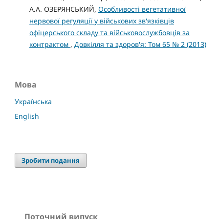
А.А. ОЗЕРЯНСЬКИЙ,
Особливості вегетативної
нервової регуляції у військових зв'язківців
офіцерського складу та військовослужбовців за
контрактом
,
Довкілля та здоров'я: Том 65 № 2 (2013)
Мова
Українська
English
Зробити подання
Поточний випуск