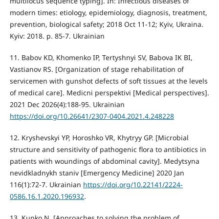
multilocus sequence typing]. In: Infectious diseases of
modern times: etiology, epidemiology, diagnosis, treatment,
prevention, biological safety; 2018 Oct 11-12; Kyiv, Ukraina.
Kyiv: 2018. p. 85-7. Ukrainian
11. Babov KD, Khomenko IP, Tertyshnyi SV, Babova IK BI,
Vastianov RS. [Organization of stage rehabilitation of
servicemen with gunshot defects of soft tissues at the levels
of medical care]. Medicni perspektivi [Medical perspectives].
2021 Dec 2026(4):188-95. Ukrainian
https://doi.org/10.26641/2307-0404.2021.4.248228
12. Kryshevskyi YP, Horoshko VR, Khytryy GP. [Microbial
structure and sensitivity of pathogenic flora to antibiotics in
patients with woundings of abdominal cavity]. Medytsyna
nevidkladnykh staniv [Emergency Medicine] 2020 Jan
116(1):72-7. Ukrainian
https://doi.org/10.22141/2224-
0586.16.1.2020.196932
.
13. Kupko N. [Approaches to solving the problem of