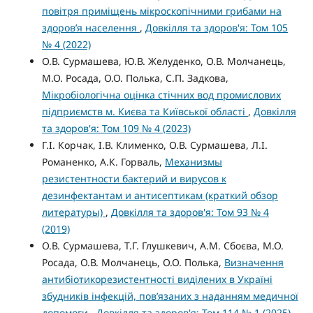
повітря приміщень мікроскопічними грибами на
здоров’я населення
,
Довкілля та здоров'я: Том 105
№ 4 (2022)
О.В. Сурмашева, Ю.В. Желуденко, О.В. Молчанець,
М.О. Росада, О.О. Полька, С.П. Задкова,
Мікробіологічна оцінка стічних вод промислових
підприємств м. Києва та Київської області
,
Довкілля
та здоров'я: Том 109 № 4 (2023)
Г.І. Корчак, І.В. Клименко, О.В. Сурмашева, Л.І.
Романенко, А.К. Горваль,
Механизмы
резистентности бактерий и вирусов к
дезинфектантам и антисептикам (краткий обзор
литературы)
,
Довкілля та здоров'я: Том 93 № 4
(2019)
О.В. Сурмашева, Т.Г. Глушкевич, А.М. Сбоєва, М.О.
Росада, О.В. Молчанець, О.О. Полька,
Визначення
антибіотикорезистентності виділених в Україні
збудників інфекцій, пов’язаних з наданням медичної
допомоги
,
Довкілля та здоров'я: Том 114 № 1 (2025)