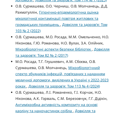
О.В. Сурмашева, О.О. Черниш, О.В. Молчанець, Д.Д.
Рахматуллін,
Гігієнічно-епідеміологічна оцінка
мікологічної контамінації повітря житлових та
громадських приміщень
,
Довкілля та здоров'я: Том
103 № 2 (2022)
О.В. Сурмашева, М.О. Росада, М.М. Омельченко, Н.О.
Ніконова, Г.Ю. Романова, Н.О. Вулах, З.А. Олійник,
Мікробіологічні аспекти безпеки бібліотек
,
Довкілля
та здоров'я: Том 82 № 2 (2017)
М.О. Росада, Т.Г. Глушкевич, А.М. Сбоєва, О.В.
Сурмашева, О.В. Молчанець,
Мікробіологічний
спектр збудників інфекцій, пов’язаних з наданням
медичної допомоги, виділених в Україні у 2022-2023
роках
,
Довкілля та здоров'я: Том 113 № 4 (2024)
О.В. Сурмашева, Л.І. Романенко, Г.І. Корчак, Н.О.
Ніконова, А.К. Горваль, С.М. Березовчук, Г.Г. Дідікін,
Антимікробна активність композиту на основі
каоліну та наночастинок срібла
,
Довкілля та