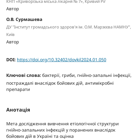
КНП «Криворізька міська лікарня № 7», Кривий Ріг
Автор
О.В. Сурмашева
ДУ "Інститут громадського здоров'я ім. О.М. Марзєєва НАМНУ",
Київ
Автор
DOI:
https://doi.org/10.32402/dovkil2024.01.050
Ключові слова:
бактерії, гриби, гнійно-запальні інфекції,
постраждалі внаслідок бойових дій, антимікробні
препарати
Анотація
Мета дослідження вивчення етіологічної структури
гнійно-запальних інфекцій у поранених внаслідок
бойових дій в Україні та оцінка