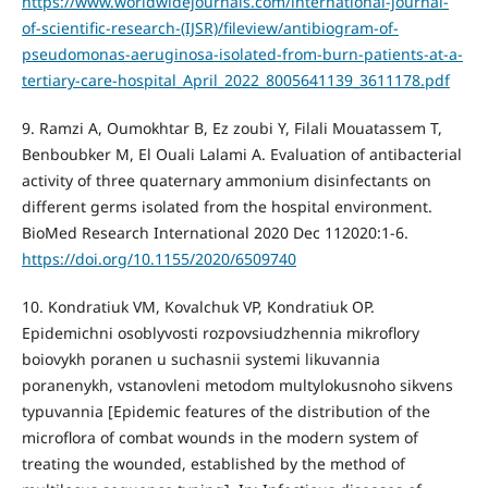
https://www.worldwidejournals.com/international-journal-
of-scientific-research-(IJSR)/fileview/antibiogram-of-
pseudomonas-aeruginosa-isolated-from-burn-patients-at-a-
tertiary-care-hospital_April_2022_8005641139_3611178.pdf
9. Ramzi A, Oumokhtar B, Ez zoubi Y, Filali Mouatassem T,
Benboubker M, El Ouali Lalami A. Evaluation of antibacterial
activity of three quaternary ammonium disinfectants on
different germs isolated from the hospital environment.
BioMed Research International 2020 Dec 112020:1-6.
https://doi.org/10.1155/2020/6509740
10. Kondratiuk VM, Kovalchuk VP, Kondratiuk OP.
Epidemichni osoblyvosti rozpovsiudzhennia mikroflory
boiovykh poranen u suchasnii systemi likuvannia
poranenykh, vstanovleni metodom multylokusnoho sikvens
typuvannia [Epidemic features of the distribution of the
microflora of combat wounds in the modern system of
treating the wounded, established by the method of