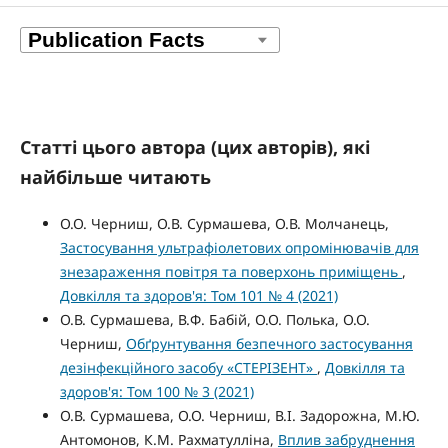
Статті цього автора (цих авторів), які
найбільше читають
О.О. Черниш, О.В. Сурмашева, О.В. Молчанець,
Застосування ультрафіолетових опромінювачів для
знезараження повітря та поверхонь приміщень
,
Довкілля та здоров'я: Том 101 № 4 (2021)
О.В. Сурмашева, В.Ф. Бабій, О.О. Полька, О.О.
Черниш,
Обґрунтування безпечного застосування
дезінфекційного засобу «СТЕРІЗЕНТ»
,
Довкілля та
здоров'я: Том 100 № 3 (2021)
О.В. Сурмашева, О.О. Черниш, В.І. Задорожна, М.Ю.
Антомонов, К.М. Рахматулліна,
Вплив забруднення