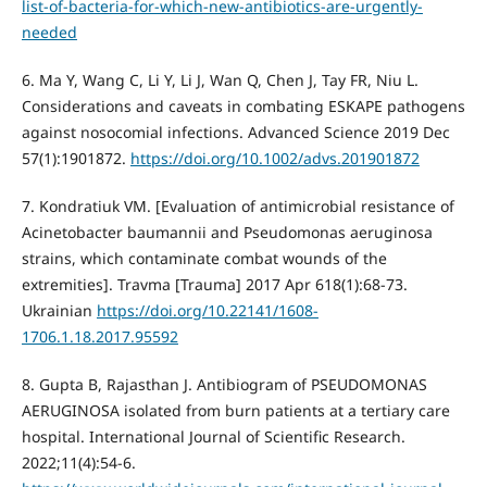
list-of-bacteria-for-which-new-antibiotics-are-urgently-
needed
6. Ma Y, Wang C, Li Y, Li J, Wan Q, Chen J, Tay FR, Niu L.
Considerations and caveats in combating ESKAPE pathogens
against nosocomial infections. Advanced Science 2019 Dec
57(1):1901872.
https://doi.org/10.1002/advs.201901872
7. Kondratiuk VM. [Evaluation of antimicrobial resistance of
Acinetobacter baumannii and Pseudomonas aeruginosa
strains, which contaminate combat wounds of the
extremities]. Travma [Trauma] 2017 Apr 618(1):68-73.
Ukrainian
https://doi.org/10.22141/1608-
1706.1.18.2017.95592
8. Gupta B, Rajasthan J. Antibiogram of PSEUDOMONAS
AERUGINOSA isolated from burn patients at a tertiary care
hospital. International Journal of Scientific Research.
2022;11(4):54-6.