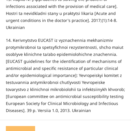
infections associated with the provision of medical care].
Hostri ta nevidkladni stany u praktytsi likaria [Acute and
urgent conditions in the doctor's practice]. 2017;(1):14-8.
Ukrainian
14. Kerivnytstvo EUCAST iz vyznachennia mekhanizmiv
protymikrobnoi ta spetsyfichnoi rezystentnosti, shcho maiut
osoblyve klinichne ta/abo epidemiolohichne znachennia.
[EUCAST guidelines for the identification of mechanisms of
antimicrobial and specific resistance of particular clinical
and/or epidemiological importance]: Yevropeiskyi komitet z
testuvannia antymikrobnoi chutlyvosti Yevropeiske
tovarystvo z klinichnoi mikrobiolohii ta infektsiinykh khvorob;
[European committee on antimicrobial susceptibility testing
European Society for Clinical Microbiology and Infectious
Diseases]. 39 p. Versiia 1.0, 2013. Ukrainian