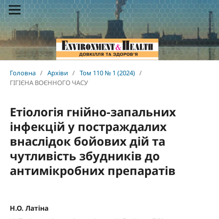
Головна
/
Архіви
/
Том 110 № 1 (2024)
/
ГІГІЄНА ВОЄННОГО ЧАСУ
Етіологія гнійно-запальних
інфекцій у постраждалих
внаслідок бойових дій та
чутливість збудників до
антимікробних препаратів
Н.О. Латіна