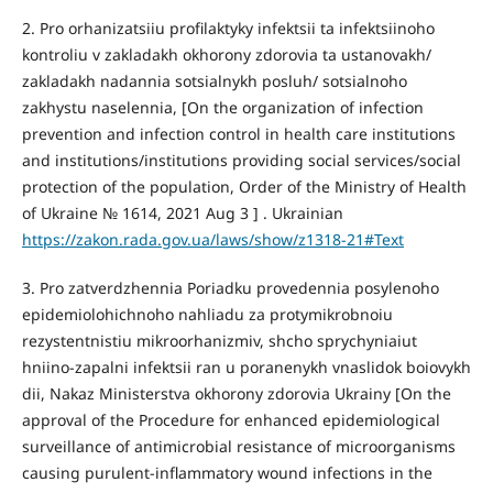
2. Pro orhanizatsiiu profilaktyky infektsii ta infektsiinoho
kontroliu v zakladakh okhorony zdorovia ta ustanovakh/
zakladakh nadannia sotsialnykh posluh/ sotsialnoho
zakhystu naselennia, [On the organization of infection
prevention and infection control in health care institutions
and institutions/institutions providing social services/social
protection of the population, Order of the Ministry of Health
of Ukraine № 1614, 2021 Aug 3 ] . Ukrainian
https://zakon.rada.gov.ua/laws/show/z1318-21#Text
3. Pro zatverdzhennia Poriadku provedennia posylenoho
epidemiolohichnoho nahliadu za protymikrobnoiu
rezystentnistiu mikroorhanizmiv, shcho sprychyniaiut
hniino-zapalni infektsii ran u poranenykh vnaslidok boiovykh
dii, Nakaz Ministerstva okhorony zdorovia Ukrainy [On the
approval of the Procedure for enhanced epidemiological
surveillance of antimicrobial resistance of microorganisms
causing purulent-inflammatory wound infections in the