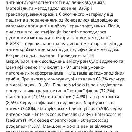
антибіотикорезистентності виділених збудників.
Матеріали та методи дослідження. Забір і
транспортування зразків біологічного матеріалу від
пацієнтів з пораненнями здійснювалися відповідно до
загальних принципів відбору і транспортування. Посів,
виділення та ідентифікація ізолятів проводилася
рутинними методами з використанням методології
EUCAST щодо визначення чутливості мікроорганізмів до
антимікробних препаратів диско-дифузійним методом.
Результати дослідження. Проведенням 154
мікробіологічних досліджень вмісту ран було виділено та
ідентифіковано 110 ізолятів - 97 штамів умовно-
патогенних мікроорганізмів і 13 штамів дріжджоподібних
грибів. При цьому у монокультурі виявлено 68,2% культур,
а в асоціаціях – 31,8%. Більшою мірою із ран виділялися
представники грампозитивної кокової флори (72,2%):
стафілококи (77,1%), ентерококи (14,3%) та стрептококи
(8,6%). Серед стафілококів виділялися Staphylococcus
аureus (72,8%), Staphylococcus haemolyticus (5,9%); серед
ентерококів – Enterococcus faecalis (12,8%), Enterococcus
faecium (1,4%); серед стрептококів – Streptococcus
pyogenes (11,8%). Меншою мірою із ран виділялися
грамнегативної палички (27,8%): ентеробактерії (70,4%),