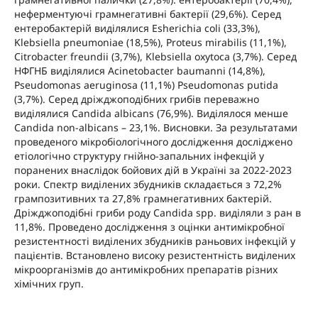
неферментуючі грамнегативні бактерії (29,6%). Серед
ентеробактерій виділялися Esherichia coli (33,3%),
Klebsiella pneumoniaе (18,5%), Proteus mirabilis (11,1%),
Citrobacter freundii (3,7%), Klebsiella oxytoca (3,7%). Серед
НФГНБ виділялися Acinetobacter baumanni (14,8%),
Pseudomonas aeruginosa (11,1%) Pseudomonas putida
(3,7%). Cеред дріжджоподібних грибів переважно
виділялися Candida albicans (76,9%). Виділялося менше
Candida non-albicans – 23,1%. Висновки. За результатами
проведеного мікробіологічного дослідження досліджено
етіологічно структуру гнійно-запальних інфекцій у
поранених внаслідок бойових дій в Україні за 2022-2023
роки. Спектр виділених збудників складається з 72,2%
грампозитивних та 27,8% грамнегативних бактерій.
Дріжджоподібні гриби роду Candida spp. виділяли з ран в
11,8%. Проведено дослідження з оцінки антимікробної
резистентності виділених збудників раньових інфекцій у
пацієнтів. Встановлено високу резистентність виділених
мікроорганізмів до антимікробних препаратів різних
хімічних груп.