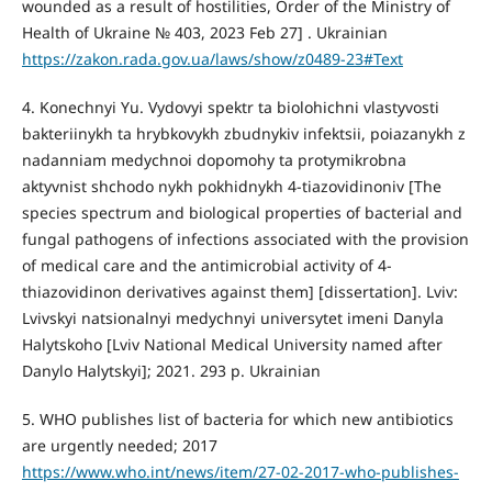
wounded as a result of hostilities, Order of the Ministry of
Health of Ukraine № 403, 2023 Feb 27] . Ukrainian
https://zakon.rada.gov.ua/laws/show/z0489-23#Text
4. Konechnyi Yu. Vydovyi spektr ta biolohichni vlastyvosti
bakteriinykh ta hrybkovykh zbudnykiv infektsii, poiazanykh z
nadanniam medychnoi dopomohy ta protymikrobna
aktyvnist shchodo nykh pokhidnykh 4-tiazovidinoniv [The
species spectrum and biological properties of bacterial and
fungal pathogens of infections associated with the provision
of medical care and the antimicrobial activity of 4-
thiazovidinon derivatives against them] [dissertation]. Lviv:
Lvivskyi natsionalnyi medychnyi universytet imeni Danyla
Halytskoho [Lviv National Medical University named after
Danylo Halytskyi]; 2021. 293 p. Ukrainian
5. WHO publishes list of bacteria for which new antibiotics
are urgently needed; 2017
https://www.who.int/news/item/27-02-2017-who-publishes-