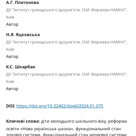
А.Г. Платонова
ДУ "Інститут громадського здоров'я ім. О.М. Марзєєва НАМНУ",
Київ
Автор
Н.Я. Яцковська
ДУ "Інститут громадського здоров'я ім. О.М. Марзєєва НАМНУ",
Київ
Автор
К.С. Шкарбан
ДУ "Інститут громадського здоров'я ім. О.М. Марзєєва НАМНУ",
Київ
Автор
DOI:
https://doi.org/10.32402/dovkil2024.01.075
Ключові слова:
діти молодшого шкільного віку, реформа
освіти «Нова українська школа», функціональний стан
зорової системи, функціональний стан нервової системи