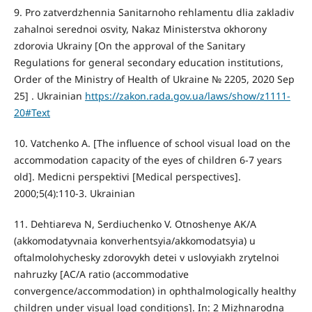
9. Pro zatverdzhennia Sanitarnoho rehlamentu dlia zakladiv
zahalnoi serednoi osvity, Nakaz Ministerstva okhorony
zdorovia Ukrainy [On the approval of the Sanitary
Regulations for general secondary education institutions,
Order of the Ministry of Health of Ukraine № 2205, 2020 Sep
25] . Ukrainian
https://zakon.rada.gov.ua/laws/show/z1111-
20#Text
10. Vatchenko A. [The influence of school visual load on the
accommodation capacity of the eyes of children 6-7 years
old]. Medicni perspektivi [Medical perspectives].
2000;5(4):110-3. Ukrainian
11. Dehtiareva N, Serdiuchenko V. Otnoshenye AK/A
(akkomodatyvnaia konverhentsyia/akkomodatsyia) u
oftalmolohychesky zdorovykh detei v uslovyiakh zrytelnoi
nahruzky [AC/A ratio (accommodative
convergence/accommodation) in ophthalmologically healthy
children under visual load conditions]. In: 2 Mizhnarodna