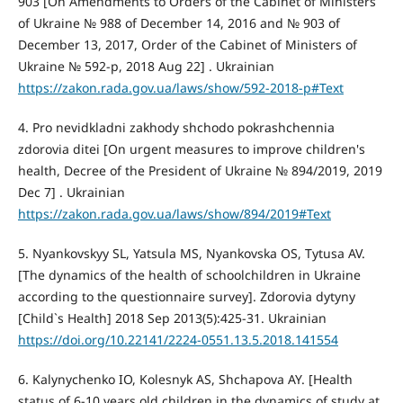
903 [On Amendments to Orders of the Cabinet of Ministers
of Ukraine № 988 of December 14, 2016 and № 903 of
December 13, 2017, Order of the Cabinet of Ministers of
Ukraine № 592-р, 2018 Aug 22] . Ukrainian
https://zakon.rada.gov.ua/laws/show/592-2018-р#Text
4. Pro nevidkladni zakhody shchodo pokrashchennia
zdorovia ditei [On urgent measures to improve children's
health, Decree of the President of Ukraine № 894/2019, 2019
Dec 7] . Ukrainian
https://zakon.rada.gov.ua/laws/show/894/2019#Text
5. Nyankovskyy SL, Yatsula MS, Nyankovska OS, Tytusa AV.
[The dynamics of the health of schoolchildren in Ukraine
according to the questionnaire survey]. Zdorovia dytyny
[Child`s Health] 2018 Sep 2013(5):425-31. Ukrainian
https://doi.org/10.22141/2224-0551.13.5.2018.141554
6. Kalynychenko IO, Kolesnyk AS, Shchapova AY. [Health
status of 6-10 years old children in the dynamics of study at