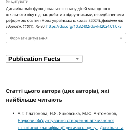
Як цитувати
Динаміка змін функціонального стану дітей молодшого
шкільного віку під час роботи з підручниками, передбаченими
реформою освіти «Нова українська школа». (2024).
Довкілля та
здоров’я
,
110
(1), 75-80.
https://doi.org/10.32402/dovkil2024.01.075
Формати цитування
Статті цього автора (цих авторів), які
найбільше читають
А.Г. Платонова, Н.Я. Яцковська, М.Ю. Антомонов,
Наукове обґрунтування створення вітчизняної
гігієнічної класифікації дитячого одягу
,
Довкілля та