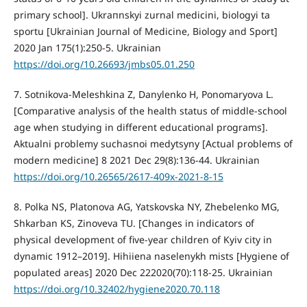
primary school]. Ukraпnskуi zurnal medicini, bіologyі ta
sportu [Ukrainian Journal of Medicine, Biology and Sport]
2020 Jan 175(1):250-5. Ukrainian
https://doi.org/10.26693/jmbs05.01.250
7. Sotnikova-Meleshkina Z, Danylenko H, Ponomaryova L.
[Comparative analysis of the health status of middle-school
age when studying in different educational programs].
Aktualni problemy suchasnoi medytsyny [Actual problems of
modern medicine] 8 2021 Dec 29(8):136-44. Ukrainian
https://doi.org/10.26565/2617-409x-2021-8-15
8. Polka NS, Platonova AG, Yatskovska NY, Zhebelenko MG,
Shkarban KS, Zinoveva TU. [Changes in indicators of
physical development of five-year children of Kyiv city in
dynamic 1912–2019]. Hihiiena naselenykh mists [Hygiene of
populated areas] 2020 Dec 222020(70):118-25. Ukrainian
https://doi.org/10.32402/hygiene2020.70.118