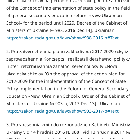
ukrainska shkola» na period do 2029 roku [On the approval
of the Concept of implementation of state policy in the field
of general secondary education reform «New Ukrainian
School» for the period until 2029, Decree of the Cabinet of
Ministers of Ukraine № 988, 2016 Dec 14]. Ukrainian
https://zakon.rada.gov.ua/laws/show/988-2016-р#Text
2. Pro zatverdzhennia planu zakhodiv na 2017-2029 roky iz
zaprovadzhennia Kontseptsii realizatsii derzhavnoi polityky
u sferi reformuvannia zahalnoi serednoi osvity «Nova
ukrainska shkola» [On the approval of the action plan for
2017-2029 for the implementation of the Concept of State
Policy Implementation in the Reform of General Secondary
Education «New. Ukrainian School», Order of the Cabinet of
Ministers of Ukraine № 903-р, 2017 Dec 13] . Ukrainian
https://zakon.rada.gov.ua/laws/show/903-2017-р#Text
3. Pro vnesennia zmin do rozporiadzhen Kabinetu Ministriv
Ukrainy vid 14 hrudnia 2016 № 988 i vid 13 hrudnia 2017 №