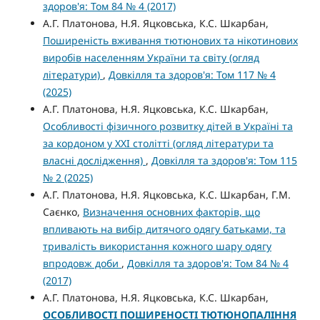
здоров'я: Том 84 № 4 (2017)
А.Г. Платонова, Н.Я. Яцковська, К.С. Шкарбан,
Поширеність вживання тютюнових та нікотинових
виробів населенням України та світу (огляд
літератури)
,
Довкілля та здоров'я: Том 117 № 4
(2025)
А.Г. Платонова, Н.Я. Яцковська, К.С. Шкарбан,
Особливості фізичного розвитку дітей в Україні та
за кордоном у ХХІ столітті (огляд літератури та
власні дослідження)
,
Довкілля та здоров'я: Том 115
№ 2 (2025)
А.Г. Платонова, Н.Я. Яцковська, К.С. Шкарбан, Г.М.
Саєнко,
Визначення основних факторів, що
впливають на вибір дитячого одягу батьками, та
тривалість використання кожного шару одягу
впродовж доби
,
Довкілля та здоров'я: Том 84 № 4
(2017)
А.Г. Платонова, Н.Я. Яцковська, К.С. Шкарбан,
ОСОБЛИВОСТІ ПОШИРЕНОСТІ ТЮТЮНОПАЛІННЯ