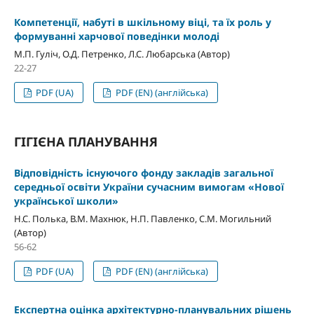
Компетенції, набуті в шкільному віці, та їх роль у
формуванні харчової поведінки молоді
М.П. Гуліч, О.Д. Петренко, Л.С. Любарська (Автор)
22-27
PDF (UA)
PDF (EN) (англійська)
ГІГІЄНА ПЛАНУВАННЯ
Відповідність існуючого фонду закладів загальної
середньої освіти України сучасним вимогам «Нової
української школи»
Н.С. Полька, В.М. Махнюк, Н.П. Павленко, С.М. Могильний
(Автор)
56-62
PDF (UA)
PDF (EN) (англійська)
Експертна оцінка архітектурно-планувальних рішень