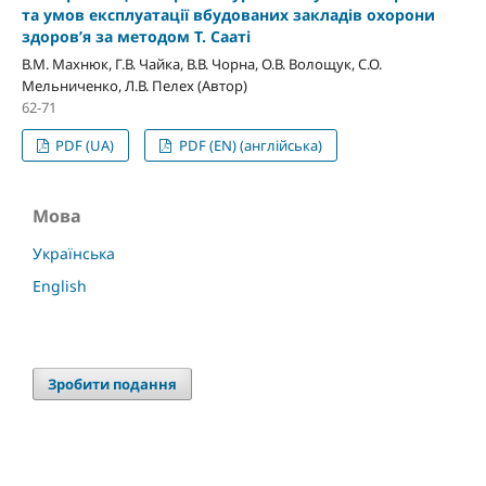
та умов експлуатації вбудованих закладів охорони
здоров’я за методом Т. Сааті
В.М. Махнюк, Г.В. Чайка, В.В. Чорна, О.В. Волощук, С.О.
Мельниченко, Л.В. Пелех (Автор)
62-71
PDF (UA)
PDF (EN) (англійська)
Мова
Українська
English
Зробити подання