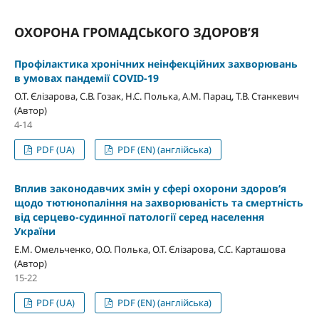
ОХОРОНА ГРОМАДСЬКОГО ЗДОРОВ’Я
Профілактика хронічних неінфекційних захворювань
в умовах пандемії COVID-19
О.Т. Єлізарова, С.В. Гозак, Н.С. Полька, А.М. Парац, Т.В. Станкевич
(Автор)
4-14
PDF (UA)
PDF (EN) (англійська)
Вплив законодавчих змін у сфері охорони здоров‘я
щодо тютюнопаління на захворюваність та смертність
від серцево-судинної патології серед населення
України
Е.М. Омельченко, О.О. Полька, О.Т. Єлізарова, С.С. Карташова
(Автор)
15-22
PDF (UA)
PDF (EN) (англійська)