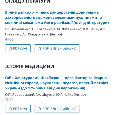
ОГЛЯД ЛІТЕРАТУРИ
Вплив деяких хімічних канцерогенів довкілля на
захворюваність гормонозалежними пухлинами та
можливі механізми його реалізації (огляд літератури)
І.О. Черниченко, Н.В. Баленко, О.М. Литвиченко, В.Ф. Бабій, Д.О.
Главачек, О.Є. Кондратенко (Автор)
44-55
PDF (UA)
PDF (EN) (англійська)
ІСТОРІЯ МЕДИЦИНИ
Гайк Хачатурович Шахбазян — організатор санітарно-
гігієнічної справи, науковець, педагог, палкий патріот
України (до 125-рiччя від дня народження)
О.П. Яворовський, Г.А. Шкурко, Ю.Г. Чайка (Автор)
72-79
PDF (UA)
PDF (EN) (англійська)