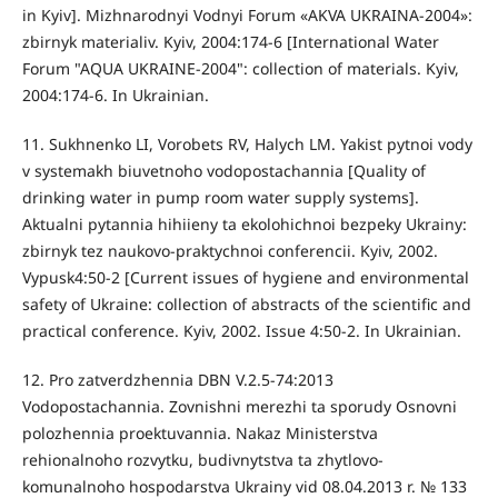
in Kyiv]. Mizhnarodnyi Vodnyi Forum «AKVA UKRAINA-2004»:
zbirnyk materialiv. Kyiv, 2004:174-6 [International Water
Forum "AQUA UKRAINE-2004": collection of materials. Kyiv,
2004:174-6. In Ukrainian.
11. Sukhnenko LI, Vorobets RV, Halych LM. Yakist pytnoi vody
v systemakh biuvetnoho vodopostachannia [Quality of
drinking water in pump room water supply systems].
Aktualni pytannia hihiieny ta ekolohichnoi bezpeky Ukrainy:
zbirnyk tez naukovo-praktychnoi conferencii. Kyiv, 2002.
Vypusk4:50-2 [Current issues of hygiene and environmental
safety of Ukraine: collection of abstracts of the scientific and
practical conference. Kyiv, 2002. Issue 4:50-2. In Ukrainian.
12. Pro zatverdzhennia DBN V.2.5-74:2013
Vodopostachannia. Zovnishni merezhi ta sporudy Osnovni
polozhennia proektuvannia. Nakaz Ministerstva
rehionalnoho rozvytku, budivnytstva ta zhytlovo-
komunalnoho hospodarstva Ukrainy vid 08.04.2013 r. № 133