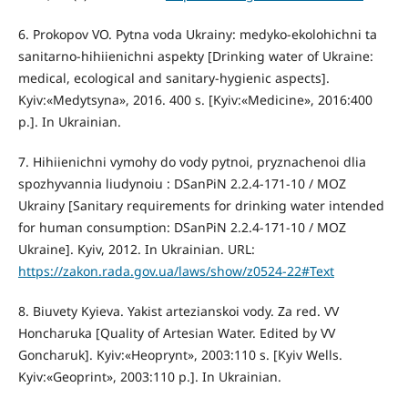
6. Prokopov VO. Pytna voda Ukrainy: medyko-ekolohichni ta
sanitarno-hihiienichni aspekty [Drinking water of Ukraine:
medical, ecological and sanitary-hygienic aspects].
Kyiv:«Medytsyna», 2016. 400 s. [Kyiv:«Medicine», 2016:400
p.]. In Ukrainian.
7. Hihiienichni vymohy do vody pytnoi, pryznachenoi dlia
spozhyvannia liudynoiu : DSanPiN 2.2.4-171-10 / MOZ
Ukrainy [Sanitary requirements for drinking water intended
for human consumption: DSanPiN 2.2.4-171-10 / MOZ
Ukraine]. Kyiv, 2012. In Ukrainian. URL:
https://zakon.rada.gov.ua/laws/show/z0524-22#Text
8. Biuvety Kyieva. Yakist artezianskoi vody. Za red. VV
Honcharuka [Quality of Artesian Water. Edited by VV
Goncharuk]. Kyiv:«Heoprynt», 2003:110 s. [Kyiv Wells.
Kyiv:«Geoprint», 2003:110 p.]. In Ukrainian.