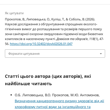
Як цитувати
Прокопов, В., Липовецька, О., Куліш, Т., & Соболь, В. (2026).
Наукові дослідження з обгрунтування спрощених еколого-
гігієнічних вимог до розташування та розмірів першого поясу
зони санітарної охорони свердловин підземної води бюветних
комплексів в населеному пункті.
Довкілля та здоров’я
,
118
(1), 47-
56.
https://doi.org/10.32402/dovkil2026.01.047
Формати цитування
Статті цього автора (цих авторів), які
найбільше читають
О.Б. Липовецька, В.О. Прокопов, М.Ю. Антомонов,
Визначення канцерогенного ризику здоров'ю від дії
хлороформу питної води за інгаляційного та