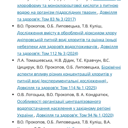
хлороформу та монохлороцтової кислоти з питною
водою на організм піддослідних тварин
,
Довкілля
та здоров'я: Том 83 № 3 (2017)
В.О. Прокопов, О.Б. Липовецька, Т.В. Куліш,
Дослідження вмісту в обробленій діоксидом хлору
дніпровській питній воді хлоритів та оцінка їхньої
небезпеки для здоров’я водоспоживачів
,
Довкілля
та здоров'я: Том 112 № 3 (2024)
Л.А. Томашевська, Н.В. Дідик, Т.Є. Кравчун, В.С.
Цицирук, В.О. Прокопов, О.Б. Липовецька,
Біохімічні
аспекти впливу різних концентрацій хлоритів у
питній воді (експериментальні дослідження)
,
Довкілля та здоров'я: Том 114 № 1 (2025)
О.В. Лотоцька, В.О. Прокопов, В. А. Кондратюк,
Особливості організації централізованого
водопостачання населення у західному регіоні
України
,
Довкілля та здоров'я: Том 94 № 1 (2020)
В.О. Прокопов, О.Б. Липовецька, Т.В. Куліш, В.А.