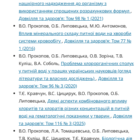
нашкірного надходження до організму з
використанням спрощених розрахункових формул
,
Довкілля та здоров'я: Том 98 № 1 (2021)
В.О. Прокопов, О.Б. Липовецька, М.Ю. Антомонов,
Вплив мінерального складу питної води на хвороби
системи кровообігу
,
Довкілля та здоров'я: Том 77 №
1 (2016)
В.О. Прокопов, О.Б. Липовецька, О.В. Зоріна, Т.В.
Куліш, В.А. Соболь,
Проблема хлорорганічних сполук
у питній воді у працях українських науковців (огляд
літератури та власних досліджень)
,
Довкілля та
здоров'я: Том 96 № 3 (2020)
Т.Є. Кравчун, В.С. Цицирук, В.О. Прокопов, О.Б.
Липовецька,
Деякі аспекти комбінованого впливу
хлоритів та хлоратів різних концентрацій в питній
воді на гематологічні показники у тварин
,
Довкілля
та здоров'я: Том 116 № 3 (2025)
В.О. Прокопов, Л.А. Томашевська, О.Б. Липовецька,
Т.В. Куліш, В.С. Цицирук, Т.Є. Кравчун,
Біологічна дія