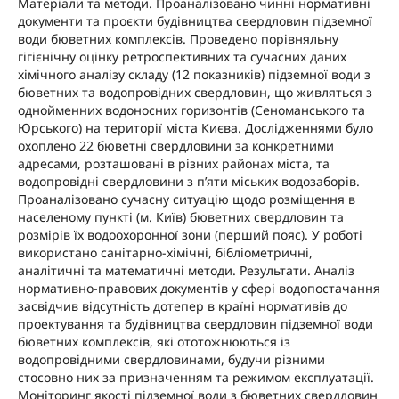
Матеріали та методи. Проаналізовано чинні нормативні
документи та проєкти будівництва свердловин підземної
води бюветних комплексів. Проведено порівняльну
гігієнічну оцінку ретроспективних та сучасних даних
хімічного аналізу складу (12 показників) підземної води з
бюветних та водопровідних свердловин, що живляться з
однойменних водоносних горизонтів (Сеноманського та
Юрського) на території міста Києва. Дослідженнями було
охоплено 22 бюветні свердловини за конкретними
адресами, розташовані в різних районах міста, та
водопровідні свердловини з п’яти міських водозаборів.
Проаналізовано сучасну ситуацію щодо розміщення в
населеному пункті (м. Київ) бюветних свердловин та
розмірів їх водоохоронної зони (перший пояс). У роботі
використано санітарно-хімічні, бібліометричні,
аналітичні та математичні методи. Результати. Аналіз
нормативно-правових документів у сфері водопостачання
засвідчив відсутність дотепер в країні нормативів до
проектування та будівництва свердловин підземної води
бюветних комплексів, які ототожнюються із
водопровідними свердловинами, будучи різними
стосовно них за призначенням та режимом експлуатації.
Моніторинг якості підземної води з бюветних свердловин