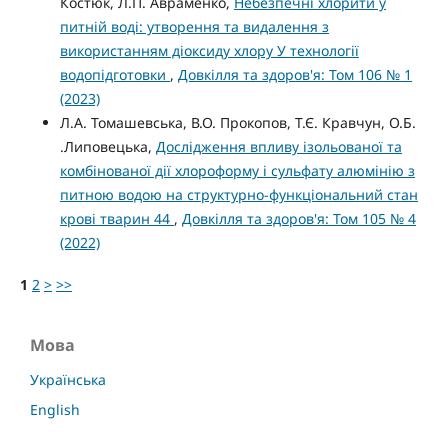
Костюк, Л.П. Авраменко,
Небезпечні хлорити у
питній воді: утворення та видалення з
використанням діоксиду хлору У технології
водопідготовки
,
Довкілля та здоров'я: Том 106 № 1
(2023)
Л.А. Томашевська, В.О. Прокопов, Т.Є. Кравчун, О.Б.
.Липовецька,
Дослідження впливу ізольованої та
комбінованої дії хлороформу i сульфату алюмінію з
питною водою на структурно-функціональний стан
крові тварин 44
,
Довкілля та здоров'я: Том 105 № 4
(2022)
1
2
>
>>
Мова
Українська
English