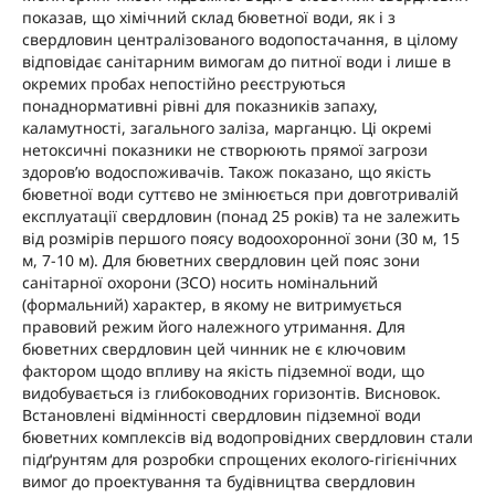
показав, що хімічний склад бюветної води, як і з
свердловин централізованого водопостачання, в цілому
відповідає санітарним вимогам до питної води і лише в
окремих пробах непостійно реєструються
понаднормативні рівні для показників запаху,
каламутності, загального заліза, марганцю. Ці окремі
нетоксичні показники не створюють прямої загрози
здоров’ю водоспоживачів. Також показано, що якість
бюветної води суттєво не змінюється при довготривалій
експлуатації свердловин (понад 25 років) та не залежить
від розмірів першого поясу водоохоронної зони (30 м, 15
м, 7-10 м). Для бюветних свердловин цей пояс зони
санітарної охорони (ЗСО) носить номінальний
(формальний) характер, в якому не витримується
правовий режим його належного утримання. Для
бюветних свердловин цей чинник не є ключовим
фактором щодо впливу на якість підземної води, що
видобувається із глибоководних горизонтів. Висновок.
Встановлені відмінності свердловин підземної води
бюветних комплексів від водопровідних свердловин стали
підґрунтям для розробки спрощених еколого-гігієнічних
вимог до проектування та будівництва свердловин