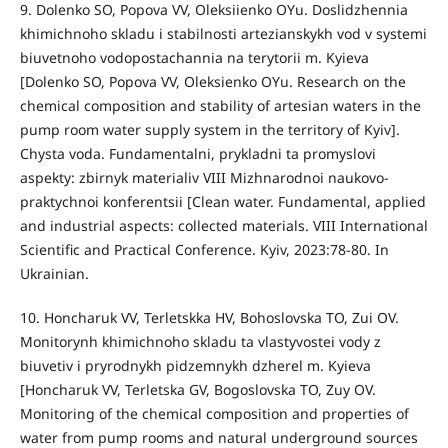
9. Dolenko SO, Popova VV, Oleksiienko OYu. Doslidzhennia
khimichnoho skladu i stabilnosti artezianskykh vod v systemi
biuvetnoho vodopostachannia na terytorii m. Kyieva
[Dolenko SO, Popova VV, Oleksienko OYu. Research on the
chemical composition and stability of artesian waters in the
pump room water supply system in the territory of Kyiv].
Chysta voda. Fundamentalni, prykladni ta promyslovi
aspekty: zbirnyk materialiv VIII Mizhnarodnoi naukovo-
praktychnoi konferentsii [Clean water. Fundamental, applied
and industrial aspects: collected materials. VIII International
Scientific and Practical Conference. Kyiv, 2023:78-80. In
Ukrainian.
10. Honcharuk VV, Terletskka HV, Bohoslovska TO, Zui OV.
Monitorynh khimichnoho skladu ta vlastyvostei vody z
biuvetiv i pryrodnykh pidzemnykh dzherel m. Kyieva
[Honcharuk VV, Terletska GV, Bogoslovska TO, Zuy OV.
Monitoring of the chemical composition and properties of
water from pump rooms and natural underground sources