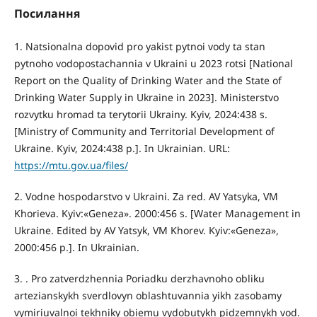
Посилання
1. Natsionalna dopovid pro yakist pytnoi vody ta stan
pytnoho vodopostachannia v Ukraini u 2023 rotsi [National
Report on the Quality of Drinking Water and the State of
Drinking Water Supply in Ukraine in 2023]. Ministerstvo
rozvytku hromad ta terytorii Ukrainy. Kyiv, 2024:438 s.
[Ministry of Community and Territorial Development of
Ukraine. Kyiv, 2024:438 p.]. In Ukrainian. URL:
https://mtu.gov.ua/files/
2. Vodne hospodarstvo v Ukraini. Za red. AV Yatsyka, VM
Khorieva. Kyiv:«Geneza». 2000:456 s. [Water Management in
Ukraine. Edited by AV Yatsyk, VM Khorev. Kyiv:«Geneza»,
2000:456 p.]. In Ukrainian.
3. . Pro zatverdzhennia Poriadku derzhavnoho obliku
artezianskykh sverdlovyn oblashtuvannia yikh zasobamy
vymiriuvalnoi tekhniky obiemu vydobutykh pidzemnykh vod.