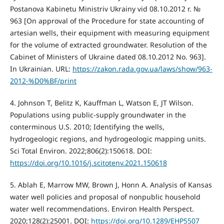
Postanova Kabinetu Ministriv Ukrainy vid 08.10.2012 r. №
963 [On approval of the Procedure for state accounting of
artesian wells, their equipment with measuring equipment
for the volume of extracted groundwater. Resolution of the
Cabinet of Ministers of Ukraine dated 08.10.2012 No. 963].
In Ukrainian. URL:
https://zakon.rada.gov.ua/laws/show/963-
2012-%D0%BF/print
4. Johnson T, Belitz K, Kauffman L, Watson E, JT Wilson.
Populations using public-supply groundwater in the
conterminous U.S. 2010; Identifying the wells,
hydrogeologic regions, and hydrogeologic mapping units.
Sci Total Environ. 2022;806(2):150618. DOI:
https://doi.org/10.1016/j.scitotenv.2021.150618
5. Ablah E, Marrow MW, Brown J, Honn A. Analysis of Kansas
water well policies and proposal of nonpublic household
water well recommendations. Environ Health Perspect.
2020;128(2):25001. DOI:
https://doi.org/10.1289/EHP5507