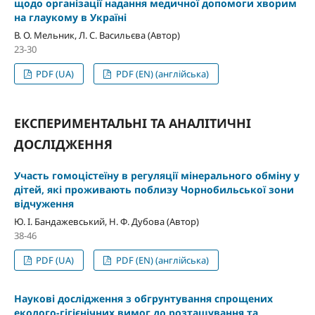
щодо організації надання медичної допомоги хворим
на глаукому в Україні
В. О. Мельник, Л. С. Васильєва (Автор)
23-30
PDF (UA)
PDF (EN) (англійська)
ЕКСПЕРИМЕНТАЛЬНІ ТА АНАЛІТИЧНІ
ДОСЛІДЖЕННЯ
Участь гомоцістеїну в регуляції мінерального обміну у
дітей, які проживають поблизу Чорнобильської зони
відчуження
Ю. І. Бандажевський, Н. Ф. Дубова (Автор)
38-46
PDF (UA)
PDF (EN) (англійська)
Наукові дослідження з обгрунтування спрощених
еколого-гігієнічних вимог до розташування та