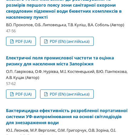
розмірів першого поясу зони санітарної охорони
свердловин підземної води бюветних комплексів в
населеному пункті
В.О. Прокопов, О.Б. Липовецька, Т.В. Куліш, В.А. Соболь (Автор)
47-56
PDF (UA)
PDF (EN) (англійська)
Електричні поля промислової частоти та оцінка
ризику для населення міста Запоріжжя
О.П. Гаврікова, О.Ф. Нурієва, М.І. Костенецький, В.Ю. Пантюхова,
А.В. Куцак (Автор)
57-62
PDF (UA)
PDF (EN) (англійська)
Бактерицидна ефективність розробленої портативної
системи УФ-випромінювання на основі світлодіодів
для знезараження води
Ю.І. Леонов, М.Р. Верголяс, О.М. Григорчук, О.В. Зоріна, О.І.