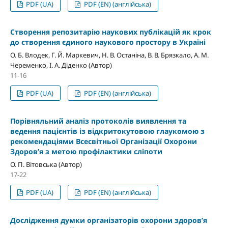
PDF (UA)
PDF (EN) (англійська)
Створення репозитарію наукових публікацій як крок
до створення єдиного наукового простору в Україні
О. Б. Влодек, Г. Й. Маркевич, Н. В. Останіна, В. В. Брязкало, А. М.
Череменко, І. А. Діденко (Автор)
11-16
PDF (UA)
PDF (EN) (англійська)
Порівняльний аналіз протоколів виявлення та
ведення пацієнтів із відкритокутовою глаукомою з
рекомендаціями Всесвітньої Організації Охорони
Здоров’я з метою профілактики сліпоти
О. П. Вітовська (Автор)
17-22
PDF (UA)
PDF (EN) (англійська)
Дослідження думки організаторів охорони здоровʼя