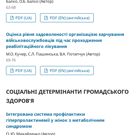
Балко, О.Б. Балко (Автор)
63-68
PDF (UA)
PDF (EN) (англійська)
Оцінка рівня задоволеності організацією харчування
військовослужбовців під час проходження
реабілітаційного лікування
М.О. Кучер, С.Л. Пашинська, В.А. Потапчук (Автор)
69-76
PDF (UA)
PDF (EN) (англійська)
СОЦІАЛЬНІ ДЕТЕРМІНАНТИ ГРОМАДСЬКОГО
ЗДОРОВ’Я
Інтегрована система профілактики
гіперпролактинемії у жінок з метаболічним
синдромом
О. Ю. Михайленко (Автор)