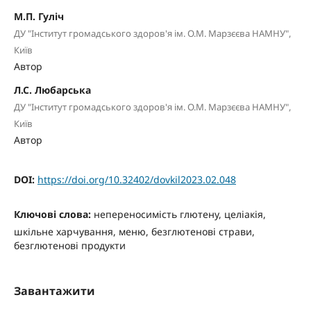
М.П. Гуліч
ДУ "Інститут громадського здоров'я ім. О.М. Марзєєва НАМНУ",
Київ
Автор
Л.С. Любарська
ДУ "Інститут громадського здоров'я ім. О.М. Марзєєва НАМНУ",
Київ
Автор
DOI:
https://doi.org/10.32402/dovkil2023.02.048
Ключові слова:
непереносимість глютену, целіакія,
шкільне харчування, меню, безглютенові страви,
безглютенові продукти
Завантажити