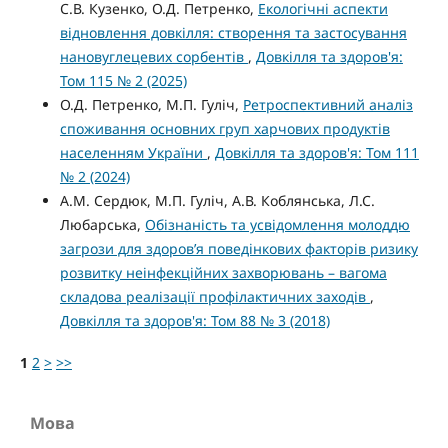
С.В. Кузенко, О.Д. Петренко,
Екологічні аспекти
відновлення довкілля: створення та застосування
нановуглецевих сорбентів
,
Довкілля та здоров'я:
Том 115 № 2 (2025)
О.Д. Петренко, М.П. Гуліч,
Ретроспективний аналіз
споживання основних груп харчових продуктів
населенням України
,
Довкілля та здоров'я: Том 111
№ 2 (2024)
А.М. Сердюк, М.П. Гуліч, А.В. Коблянська, Л.С.
Любарська,
Обізнаність та усвідомлення молоддю
загрози для здоров’я поведінкових факторів ризику
розвитку неінфекційних захворювань – вагома
складова реалізації профілактичних заходів
,
Довкілля та здоров'я: Том 88 № 3 (2018)
1
2
>
>>
Мова