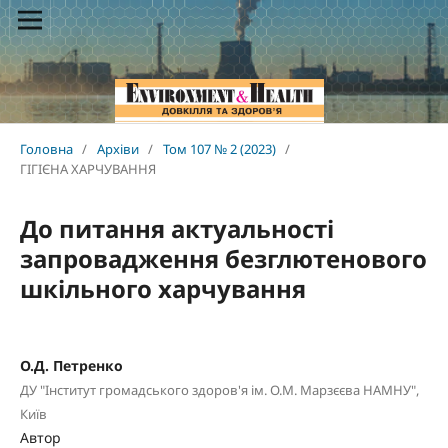
Головна
/
Архіви
/
Том 107 № 2 (2023)
/
ГІГІЄНА ХАРЧУВАННЯ
До питання актуальності
запровадження безглютенового
шкільного харчування
О.Д. Петренко
ДУ "Інститут громадського здоров'я ім. О.М. Марзєєва НАМНУ",
Київ
Автор