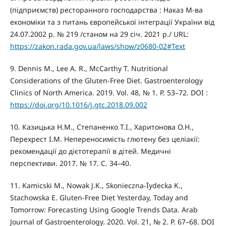
(підприємств) ресторанного господарства : Наказ М-ва
економіки та з питань європейської інтеграції України від
24.07.2002 р. № 219 /станом на 29 січ. 2021 р./ URL:
https://zakon.rada.gov.ua/laws/show/z0680-02#Text
9. Dennis M., Lee A. R., McCarthy T. Nutritional
Considerations of the Gluten-Free Diet. Gastroenterology
Clinics of North America. 2019. Vol. 48, № 1. P. 53–72. DOI :
https://doi.org/10.1016/j.gtc.2018.09.002
10. Казицька Н.М., Степаненко Т.І., Харитонова О.Н.,
Перехрест І.М. Непереносимість глютену без целіакії:
рекомендації до дієтотерапії в дітей. Медичні
перспективи. 2017. № 17. С. 34–40.
11. Kamiсski M., Nowak J.K., Skonieczna-Їydecka K.,
Stachowska E. Gluten-Free Diet Yesterday, Today and
Tomorrow: Forecasting Using Google Trends Data. Arab
Journal of Gastroenterology. 2020. Vol. 21, № 2. P. 67–68. DOI