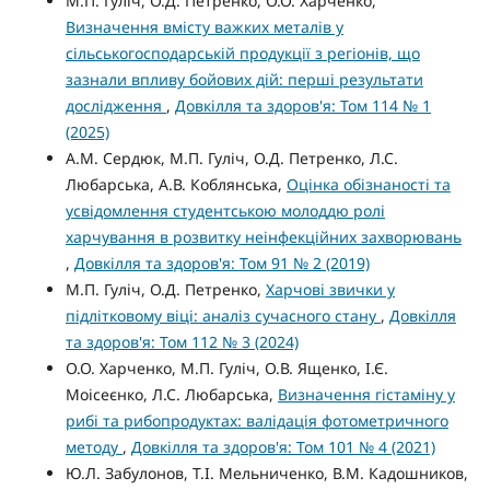
М.П. Гуліч, О.Д. Петренко, О.О. Харченко,
Визначення вмісту важких металів у
сільськогосподарській продукції з регіонів, що
зазнали впливу бойових дій: перші результати
дослідження
,
Довкілля та здоров'я: Том 114 № 1
(2025)
А.М. Сердюк, М.П. Гуліч, О.Д. Петренко, Л.С.
Любарська, А.В. Коблянська,
Оцінка обізнаності та
усвідомлення студентською молоддю ролі
харчування в розвитку неінфекційних захворювань
,
Довкілля та здоров'я: Том 91 № 2 (2019)
М.П. Гуліч, О.Д. Петренко,
Харчові звички у
підлітковому віці: аналіз сучасного стану
,
Довкілля
та здоров'я: Том 112 № 3 (2024)
О.О. Харченко, М.П. Гуліч, О.В. Ященко, І.Є.
Моісеєнко, Л.С. Любарська,
Визначення гістаміну у
рибі та рибопродуктах: валідація фотометричного
методу
,
Довкілля та здоров'я: Том 101 № 4 (2021)
Ю.Л. Забулонов, Т.І. Мельниченко, В.М. Кадошников,