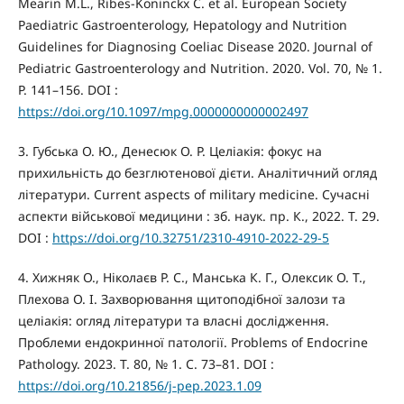
Mearin M.L., Ribes-Koninckx C. et al. European Society
Paediatric Gastroenterology, Hepatology and Nutrition
Guidelines for Diagnosing Coeliac Disease 2020. Journal of
Pediatric Gastroenterology and Nutrition. 2020. Vol. 70, № 1.
P. 141–156. DOI :
https://doi.org/10.1097/mpg.0000000000002497
3. Губська О. Ю., Денесюк О. Р. Целіакія: фокус на
прихильність до безглютенової дієти. Аналітичний огляд
літератури. Current aspects of military medicine. Сучасні
аспекти військової медицини : зб. наук. пр. К., 2022. Т. 29.
DOI :
https://doi.org/10.32751/2310-4910-2022-29-5
4. Хижняк О., Ніколаєв Р. С., Манська К. Г., Олексик О. Т.,
Плехова О. І. Захворювання щитоподібної залози та
целіакія: огляд літератури та власні дослідження.
Проблеми ендокринної патології. Problems of Endocrine
Pathology. 2023. Т. 80, № 1. С. 73–81. DOI :
https://doi.org/10.21856/j-pep.2023.1.09