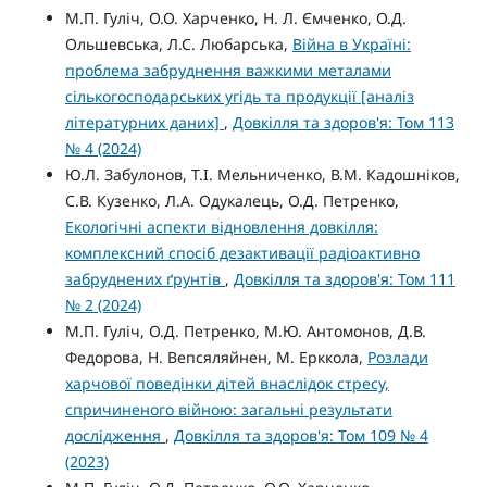
М.П. Гуліч, О.О. Харченко, Н. Л. Ємченко, О.Д.
Ольшевська, Л.С. Любарська,
Війна в Україні:
проблема забруднення важкими металами
сількогосподарських угідь та продукції [аналіз
літературних даних]
,
Довкілля та здоров'я: Том 113
№ 4 (2024)
Ю.Л. Забулонов, Т.І. Мельниченко, В.М. Кадошніков,
С.В. Кузенко, Л.А. Одукалець, О.Д. Петренко,
Екологічні аспекти відновлення довкілля:
комплексний спосіб дезактивації радіоактивно
забруднених ґрунтів
,
Довкілля та здоров'я: Том 111
№ 2 (2024)
М.П. Гуліч, О.Д. Петренко, М.Ю. Антомонов, Д.В.
Федорова, H. Вепсяляйнен, М. Ерккола,
Розлади
харчової поведінки дітей внаслідок стресу,
спричиненого війною: загальні результати
дослідження
,
Довкілля та здоров'я: Том 109 № 4
(2023)