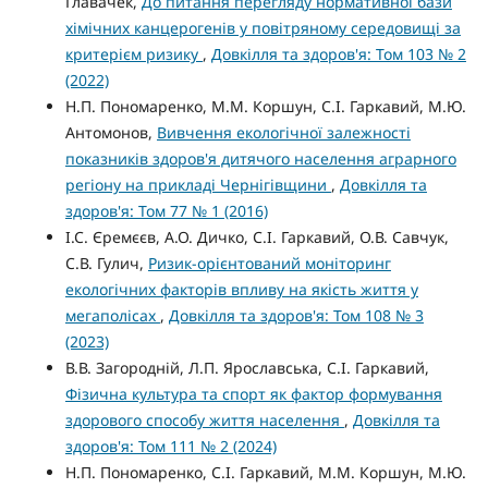
Главачек,
До питання перегляду нормативної бази
хімічних канцерогенів у повітряному середовищі за
критерієм ризику
,
Довкілля та здоров'я: Том 103 № 2
(2022)
Н.П. Пономаренко, М.М. Коршун, С.І. Гаркавий, М.Ю.
Антомонов,
Вивчення екологічної залежності
показників здоров'я дитячого населення аграрного
регіону на прикладі Чернігівщини
,
Довкілля та
здоров'я: Том 77 № 1 (2016)
І.С. Єремєєв, А.О. Дичко, С.І. Гаркавий, О.В. Савчук,
С.В. Гулич,
Ризик-орієнтований моніторинг
екологічних факторів впливу на якість життя у
мегаполісах
,
Довкілля та здоров'я: Том 108 № 3
(2023)
В.В. Загородній, Л.П. Ярославська, С.І. Гаркавий,
Фізична культура та спорт як фактор формування
здорового способу життя населення
,
Довкілля та
здоров'я: Том 111 № 2 (2024)
Н.П. Пономаренко, С.І. Гаркавий, М.М. Коршун, М.Ю.