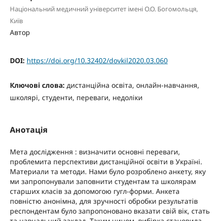
Національний медичний університет імені О.О. Богомольця,
Київ
Автор
DOI:
https://doi.org/10.32402/dovkil2020.03.060
Ключові слова:
дистанційна освіта, онлайн-навчання,
школярі, студенти, переваги, недоліки
Анотація
Мета дослідження : визначити основні переваги,
проблемита перспективи дистанційної освіти в Україні.
Материали та методи. Нами було розроблено анкету, яку
ми запропонували заповнити студентам та школярам
старших класів за допомогою гугл-форми. Анкета
повністю анонімна, для зручності обробки результатів
респондентам було запропоновано вказати свій вік, стать
та навчальний заклад. Таким чином, вибірка становила