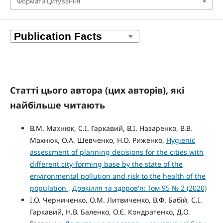
Формати цитування
Статті цього автора (цих авторів), які
найбільше читають
В.М. Махнюк, С.І. Гаркавий, В.І. Назаренко, В.В.
Махнюк, О.А. Шевченко, Н.О. Риженко,
Hygienic
assessment of planning decisions for the cities with
different city-forming base by the state of the
environmental pollution and risk to the health of the
population
,
Довкілля та здоров'я: Том 95 № 2 (2020)
І.О. Черниченко, О.М. Литвиченко, В.Ф. Бабій, С.І.
Гаркавий, Н.В. Баленко, О.Є. Кондратенко, Д.О.