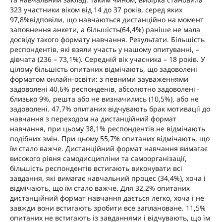
323 участники віком від 14 до 37 років, серед яких
97,8%відповіли, що навчаються дистанційно на момент
заповнення анкети, а більшість(64,4%) раніше не мала
досвіду такого формату навчання. Результати. Більшість
респондентів, які взяли участь у нашому опитуванні, –
дівчата (236 – 73,1%). Середній вік учасника – 18 років. У
цілому більшість опитаних відмічають, що задоволені
форматом онлайн-освіти: з певними зауваженнями
задоволені 40,6% респонденів, абсолютно задоволені -
близько 9%, решта або не визначились (10,5%), або не
задоволені. 47,7% опитаних відчувають брак мотивації до
навчання з переходом на дистанційний формат
навчання, при цьому 38,1% респондентів не відмічають
подібних змін. При цьому 55,7% опитаних відмічають, що
їм стало важче. Дистанційний формат навчання вимагає
високого рівня самодисципліни та самоорганізації,
більшість респондентів встигають виконувати всі
завдання, які вимагає навчальний процес (34,4%), хоча і
відмічають, що їм стало важче. Для 32,2% опитаних
дистанційний формат навчання дається легко, хоча і не
завжди вони встигають зробити все заплановане. 11,5%
опитаних не встигають із завданнями і відчувають, що їм