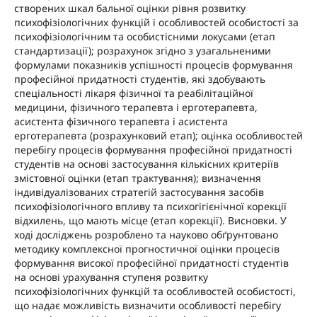
створених шкал бальної оцінки рівня розвитку
психофізіологічних функцій і особливостей особистості за
психофізіологічним та особистісними локусами (етап
стандартизації); розрахунок згідно з узагальненими
формулами показників успішності процесів формування
професійної придатності студентів, які здобувають
спеціальності лікаря фізичної та реабілітаційної
медицини, фізичного терапевта і ерготерапевта,
асистента фізичного терапевта і асистента
ерготерапевта (розрахунковий етап); оцінка особливостей
перебігу процесів формування професійної придатності
студентів на основі застосування кількісних критеріїв
змістовної оцінки (етап трактування); визначення
індивідуалізованих стратегій застосування засобів
психофізіологічного впливу та психогігієнічної корекції
відхилень, що мають місце (етап корекції). Висновки. У
ході досліджень розроблено та науково обґрунтовано
методику комплексної прогностичної оцінки процесів
формування високої професійної придатності студентів
на основі урахування ступеня розвитку
психофізіологічних функцій та особливостей особистості,
що надає можливість визначити особливості перебігу