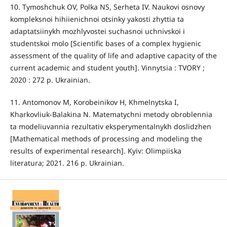
10. Tymoshchuk OV, Polka NS, Serheta IV. Naukovi osnovy
kompleksnoi hihiienichnoi otsinky yakosti zhyttia ta
adaptatsiinykh mozhlyvostei suchasnoi uchnivskoi i
studentskoi molo [Scientific bases of a complex hygienic
assessment of the quality of life and adaptive capacity of the
current academic and student youth]. Vinnytsia : TVORY ;
2020 : 272 p. Ukrainian.
11. Antomonov M, Korobeinikov H, Khmelnytska I,
Kharkovliuk-Balakina N. Matematychni metody obroblennia
ta modeliuvannia rezultativ eksperymentalnykh doslidzhen
[Mathematical methods of processing and modeling the
results of experimental research]. Kyiv: Olimpiiska
literatura; 2021. 216 p. Ukrainian.