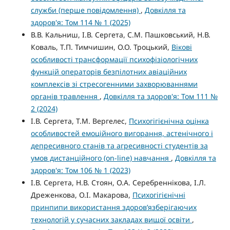
служби (перше повідомлення)
,
Довкілля та
здоров'я: Том 114 № 1 (2025)
В.В. Кальниш, І.В. Сергета, С.М. Пашковський, Н.В.
Коваль, Т.П. Тимчишин, О.О. Троцький,
Вікові
особливості трансформації психофізіологічних
функцій операторів безпілотних авіаційних
комплексів зі стресогенними захворюваннями
органів травлення
,
Довкілля та здоров'я: Том 111 №
2 (2024)
І.В. Сергета, Т.М. Вергелес,
Психогігієнічна оцінка
особливостей емоційного вигорання, астенічного і
депресивного станів та агресивності студентів за
умов дистанційного (on-line) навчання
,
Довкілля та
здоров'я: Том 106 № 1 (2023)
І.В. Сергета, Н.В. Стоян, О.А. Серебреннікова, І.Л.
Дреженкова, О.І. Макарова,
Психогігієнічні
принпипи використання здоров’язберігаючих
технологій у сучасних закладах вищої освіти
,