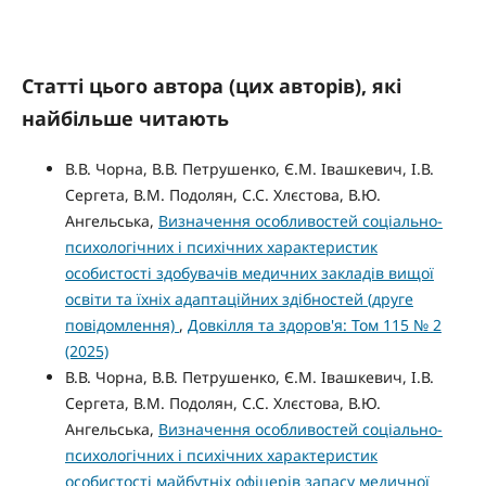
Статті цього автора (цих авторів), які
найбільше читають
В.В. Чорна, В.В. Петрушенко, Є.М. Івашкевич, І.В.
Сергета, В.М. Подолян, С.С. Хлєстова, В.Ю.
Ангельська,
Визначення особливостей соціально-
психологічних і психічних характеристик
особистості здобувачів медичних закладів вищої
освіти та їхніх адаптаційних здібностей (друге
повідомлення)
,
Довкілля та здоров'я: Том 115 № 2
(2025)
В.В. Чорна, В.В. Петрушенко, Є.М. Івашкевич, І.В.
Сергета, В.М. Подолян, С.С. Хлєстова, В.Ю.
Ангельська,
Визначення особливостей соціально-
психологічних і психічних характеристик
особистості майбутніх офіцерів запасу медичної