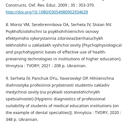
Constructs. Oxf. Rev. Educ. 2009 ; 35 : 353-370.
http://doi.org/10.1080/03054980902934639
8. Moroz VM, Serebrennikova OA, Serheta IV, Stoian NV.
Psykhofiziolohichni ta psykhohihiienichni osnovy
efektyvnoho vykorystannia zdoroviazberihaiuchykh
tekhnolohii u zakladakh vyshchoi osvity [Psychophysiological
and psychohygienic bases of effective use of health-
preserving technologies in institutions of higher education].
Vinnytsia : TVORY; 2021 : 208 p. Ukrainian.
9. Serheta IV, Panchuk OYu, Yavorovskyi OP. Hihiienichna
diahnostyka profesiinoi prydatnosti studentiv zakladiv
medychnoi osvity (na prykladi stomatolohichnykh
spetsialnostei) [Hygienic diagnostics of professional
suitability of students of medical education institutions (on
the example of dental specialties)]. Vinnytsia : TVORY; 2020 :
348 p. Ukrainian.