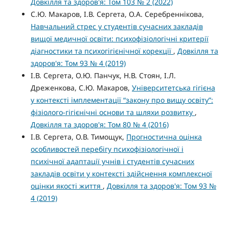
Довкілля та здоров'я: Том 103 № 2 (2022)
С.Ю. Макаров, І.В. Сергета, О.А. Серебреннікова,
Навчальний стрес у студентів сучасних закладів
вищої медичної освіти: психофізіологічні критерії
діагностики та психогігієнічної корекції
,
Довкілля та
здоров'я: Том 93 № 4 (2019)
І.В. Сергета, О.Ю. Панчук, Н.В. Стоян, І.Л.
Дреженкова, С.Ю. Макаров,
Університетська гігієна
у контексті імплементації “закону про вищу освіту”:
фізіолого-гігієнічні основи та шляхи розвитку
,
Довкілля та здоров'я: Том 80 № 4 (2016)
І.В. Сергета, О.В. Тимощук,
Прогностична оцінка
особливостей перебігу психофізіологічної і
психічної адаптації учнів і студентів сучасних
закладів освіти у контексті здійснення комплексної
оцінки якості життя
,
Довкілля та здоров'я: Том 93 №
4 (2019)