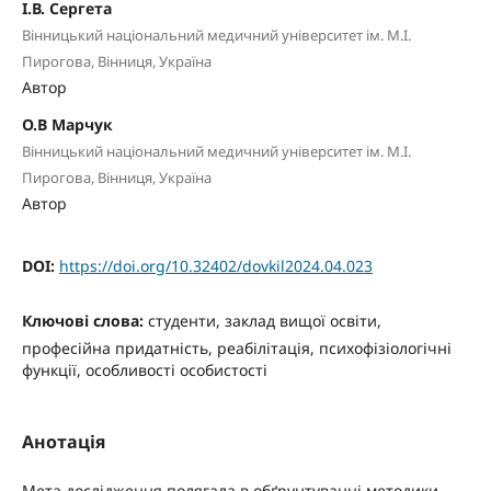
І.В. Сергета
Вінницький національний медичний університет ім. М.І.
Пирогова, Вінниця, Україна
Автор
О.В Марчук
Вінницький національний медичний університет ім. М.І.
Пирогова, Вінниця, Україна
Автор
DOI:
https://doi.org/10.32402/dovkil2024.04.023
Ключові слова:
студенти, заклад вищої освіти,
професійна придатність, реабілітація, психофізіологічні
функції, особливості особистості
Анотація
Мета дослідження полягала в обґрунтуванні методики