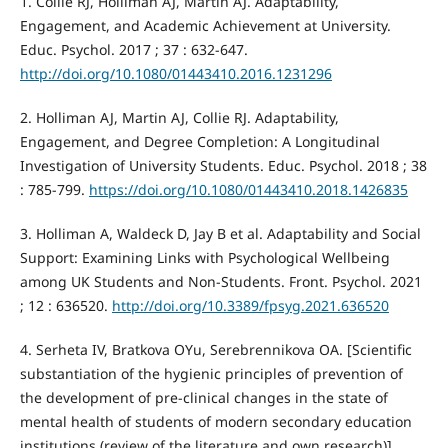
1. Collie RJ, Holliman AJ, Martin AJ. Adaptability,
Engagement, and Academic Achievement at University.
Educ. Psychol. 2017 ; 37 : 632-647.
http://doi.org/10.1080/01443410.2016.1231296
2. Holliman AJ, Martin AJ, Collie RJ. Adaptability,
Engagement, and Degree Completion: A Longitudinal
Investigation of University Students. Educ. Psychol. 2018 ; 38
: 785-799.
https://doi.org/10.1080/01443410.2018.1426835
3. Holliman A, Waldeck D, Jay B et al. Adaptability and Social
Support: Examining Links with Psychological Wellbeing
among UK Students and Non-Students. Front. Psychol. 2021
; 12 : 636520.
http://doi.org/10.3389/fpsyg.2021.636520
4. Serheta IV, Bratkova OYu, Serebrennikova ОA. [Scientific
substantiation of the hygienic principles of prevention of
the development of pre-clinical changes in the state of
mental health of students of modern secondary education
institutions (review of the literature and own research)].