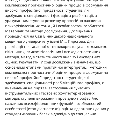
комплексної прогностичної оцінки процесів формування
високої професійної придатності студентів, які
здобувають спеціальності фахівців з реабілітації, з
урахуванням ступеня розвитку професійно важливих
психофізіологічних функцій і особливостей особистості.
Матеріали та методи дослідження. Дослідження
проводилися на базі Вінницького національного
медичного університету імені М.І. Пирогова. Для
реалізації поставленої мети використовувався комплекс
гігієнічних, психофізіологічних і психодіагностичних
методів, методів статистичного аналізу і експертних
оцінок. Результати. У ході досліджень визначено, що
основними етапами практичної інтерпретації методики
комплексної прогностичної оцінки процесів формування
високої професійної придатності студентів, які
здобувають спеціальності реабілітаційного профілю, є
визначення на підставі застосування сучасних
інструментальних і тестових (комп’ютеризованих)
методик ступеня вираження провідних професійно
важливих психофізіологічних функцій і особливостей
особистості (етап діагностики); оцінка одержаних даних у
стандартизованих балах відповідно до спеціально