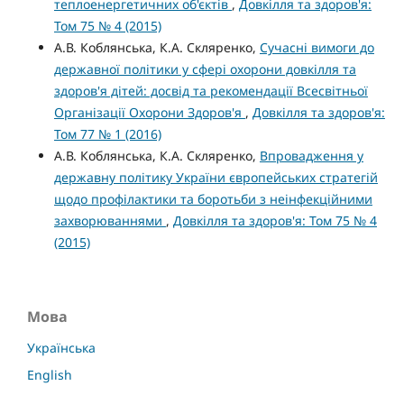
теплоенергетичних об'єктів
,
Довкілля та здоров'я:
Том 75 № 4 (2015)
А.В. Коблянська, К.А. Скляренко,
Сучасні вимоги до
державної політики у сфері охорони довкілля та
здоров'я дітей: досвід та рекомендації Всесвітньої
Організації Охорони Здоров'я
,
Довкілля та здоров'я:
Том 77 № 1 (2016)
А.В. Коблянська, К.А. Скляренко,
Впровадження у
державну політику України європейських стратегій
щодо профілактики та боротьби з неінфекційними
захворюваннями
,
Довкілля та здоров'я: Том 75 № 4
(2015)
Мова
Українська
English