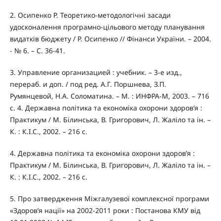
2. Осипенко Р. Теоретико-методологічні засади
удосконалення програмно-цільового методу планування
видатків бюджету / Р. Осипенко // Фінанси України. – 2004.
- № 6. – С. 36-41.
3. Управление организацией : учебник. – 3-е изд.,
перераб. и доп. / под ред. А.Г. Поршнева, З.П.
Румянцевой, Н.А. Соломатина. – М. : ИНФРА-М, 2003. – 716
с. 4. Державна політика та економіка охорони здоров’я :
Практикум / М. Білинська, В. Григорович, Л. Жаліло та ін. –
К. : К.І.С., 2002. – 216 с.
4. Державна політика та економіка охорони здоров’я :
Практикум / М. Білинська, В. Григорович, Л. Жаліло та ін. –
К. : К.І.С., 2002. – 216 с.
5. Про затвердження Міжгалузевої комплексної програми
«Здоров’я нації» на 2002-2011 роки : Постанова КМУ від