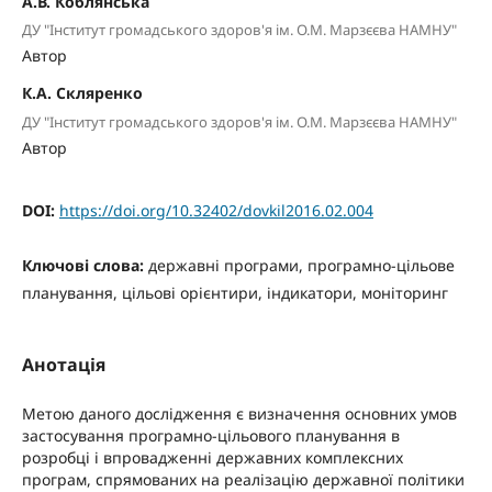
А.В. Коблянська
ДУ "Інститут громадського здоров'я ім. О.М. Марзєєва НАМНУ"
Автор
К.А. Скляренко
ДУ "Інститут громадського здоров'я ім. О.М. Марзєєва НАМНУ"
Автор
DOI:
https://doi.org/10.32402/dovkil2016.02.004
Ключові слова:
державні програми, програмно-цільове
планування, цільові орієнтири, індикатори, моніторинг
Анотація
Метою даного дослідження є визначення основних умов
застосування програмно-цільового планування в
розробці і впровадженні державних комплексних
програм, спрямованих на реалізацію державної політики