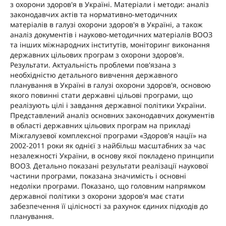
з охорони здоров'я в Україні. Матеріали і методи: аналіз
законодавчих актів та нормативно-методичних
матеріалів в галузі охорони здоров'я в Україні, а також
аналіз документів і науково-методичних матеріалів ВООЗ
та інших міжнародних інститутів, моніторинг виконання
державних цільових програм з охорони здоров'я.
Результати. Актуальність проблеми пов'язана з
необхідністю детального вивчення державного
планування в Україні в галузі охорони здоров'я, основою
якого повинні стати державні цільові програми, що
реалізують цілі і завдання державної політики України.
Представлений аналіз основних законодавчих документів
в області державних цільових програм на прикладі
Міжгалузевої комплексної програми «Здоров'я нації» на
2002-2011 роки як однієї з найбільш масштабних за час
незалежності України, в основу якої покладено принципи
ВООЗ. Детально показані результати реалізації наукової
частини програми, показана значимість і основні
недоліки програми. Показано, що головним напрямком
державної політики з охорони здоров'я має стати
забезпечення її цілісності за рахунок єдиних підходів до
планування.