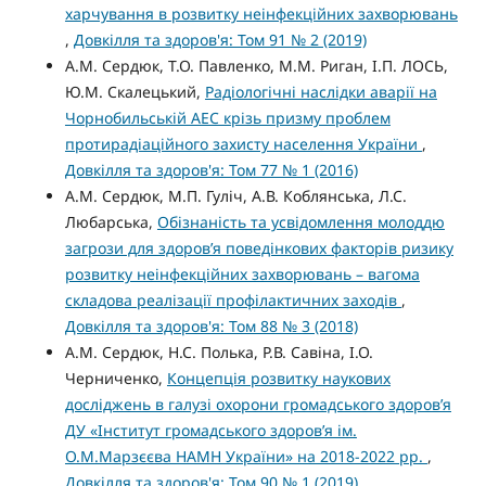
харчування в розвитку неінфекційних захворювань
,
Довкілля та здоров'я: Том 91 № 2 (2019)
А.М. Сердюк, Т.О. Павленко, М.М. Риган, І.П. ЛОСЬ,
Ю.М. Скалецький,
Радіологічні наслідки аварії на
Чорнобильській АЕС крізь призму проблем
протирадіаційного захисту населення України
,
Довкілля та здоров'я: Том 77 № 1 (2016)
А.М. Сердюк, М.П. Гуліч, А.В. Коблянська, Л.С.
Любарська,
Обізнаність та усвідомлення молоддю
загрози для здоров’я поведінкових факторів ризику
розвитку неінфекційних захворювань – вагома
складова реалізації профілактичних заходів
,
Довкілля та здоров'я: Том 88 № 3 (2018)
А.М. Сердюк, Н.С. Полька, Р.В. Савіна, І.О.
Черниченко,
Концепція розвитку наукових
досліджень в галузі охорони громадського здоров’я
ДУ «Інститут громадського здоров’я ім.
О.М.Марзєєва НАМН України» на 2018-2022 рр.
,
Довкілля та здоров'я: Том 90 № 1 (2019)