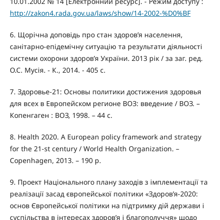
10.01.2002 № 14 [Електронний ресурс]. - Режим доступу :
http://zakon4.rada.gov.ua/laws/show/14-2002-%D0%BF
6. Щорічна доповідь про стан здоров’я населення,
санітарно-епідемічну ситуацію та результати діяльності
системи охорони здоров’я України. 2013 рік / за заг. ред.
О.С. Мусія. - К., 2014. - 405 с.
7. Здоровье-21: Основы политики достижения здоровья
для всех в Европейском регионе ВОЗ: введение / ВОЗ. –
Копенгаген : ВОЗ, 1998. – 44 с.
8. Health 2020. A European policy framework and strategy
for the 21-st century / World Health Organization. –
Copenhagen, 2013. – 190 p.
9. Проект Національного плану заходів з імплементації та
реалізації засад європейської політики «Здоров’я-2020:
основ Європейської політики на підтримку дій держави і
суспільства в інтересах здоров’я і благополуччя» щодо