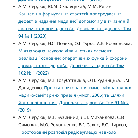
А.М. Сердюк, Ю.М. Скалецький, М.М. Риган,
Концепція формування стратегії попередження
дефектів надання медичної допомоги у вітчизняній
системі охорони здоров'я
,
Довкілля та здоров'я: Том
94 № 1 (2020)
А.М. Сердюк, Н.С. Полька, О.І. Турос, А.В. Коблянська,
Міжнародна наукова діяльність як елемент
реалізації основних оперативних функцій охорони
громадського здоров’я
,
Довкілля та здоров'я: Том
102 № 1 (2022)
А.М. Сердюк, М.І. Голуб’ятників, О.П. Рудницька, Г.М.
Давиденко,
Про стан виконання вимог міжнародних
медико-санітарних правил (ммсп, 2005) та шляхи
його поліпшення
,
Довкілля та здоров'я: Том 91 № 2
(2019)
А.М. Сердюк, М.Г. Бузинний, Л.Л. Михайлова, С.В.
Симович, М.О. Романченко, В.І. Сахно, В.С. Чирков,
Просторовий розподіл радіовуглецю навколо