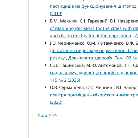
пестицидів на функціонування щитоподіб
(2019)
В.М. Махнюк, С.І. Гаркавий, В.І. Назарен
of planning decisions for the cities with d
and risk to the health of the population
,
Д
І.О. Черниченко, О.М. Литвиченко, В.Ф. Ба
До питання перегляду нормативної бази 
ризику
,
Довкілля та здоров'я: Том 103 № 
С.Л. Пашинська, М.Ю. Антомонов, Т.П. Ск
соціальному здоров’ї українців під впли
115 № 2 (2025)
О.В. Сурмашева, О.О. Черниш, В.І. Задо
повітря приміщень мікроскопічними гр
(2022)
1
2
3
>
>>