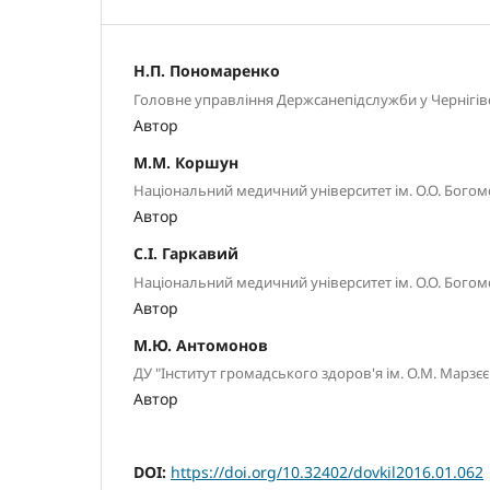
Н.П. Пономаренко
Головне управління Держсанепідслужби у Чернігівсь
Автор
М.М. Коршун
Національний медичний університет ім. О.О. Богомо
Автор
С.І. Гаркавий
Національний медичний університет ім. О.О. Богомо
Автор
М.Ю. Антомонов
ДУ "Інститут громадського здоров'я ім. О.М. Марз
Автор
DOI:
https://doi.org/10.32402/dovkil2016.01.062