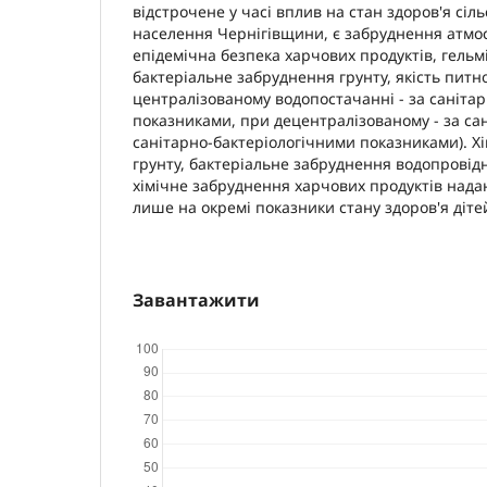
відстрочене у часі вплив на стан здоров'я сіл
населення Чернігівщини, є забруднення атмо
епідемічна безпека харчових продуктів, гельмі
бактеріальне забруднення грунту, якість питно
централізованому водопостачанні - за саніта
показниками, при децентралізованому - за са
санітарно-бактеріологічними показниками). Х
грунту, бактеріальне забруднення водопровідно
хімічне забруднення харчових продуктів нада
лише на окремі показники стану здоров'я діте
Завантажити