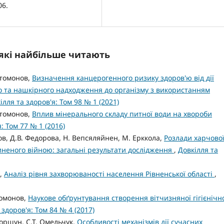
06.
, які найбільше читають
нтомонов,
Визначення канцерогенного ризику здоров'ю від дії
о та нашкірного надходження до організму з використанням
ілля та здоров'я: Том 98 № 1 (2021)
нтомонов,
Вплив мінерального складу питної води на хвороби
: Том 77 № 1 (2016)
ов, Д.В. Федорова, H. Вепсяляйнен, М. Ерккола,
Розлади харчово
чиненого війною: загальні результати дослідження
,
Довкілля та
к,
Аналіз рівня захворюваності населення Рівненської області
,
томонов,
Наукове обґрунтування створення вітчизняної гігієнічн
 здоров'я: Том 84 № 4 (2017)
оршун, С.Т. Омельчук,
Особливості механізмів дії сучасних