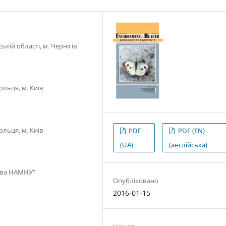
кій області, м. Чернігів
льця, м. Київ
льця, м. Київ
PDF
PDF (EN)
(UA)
(англійська)
єєва НАМНУ"
Опубліковано
2016-01-15