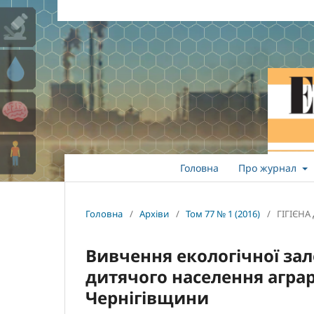
Головна
Про журнал
Головна
/
Архіви
/
Том 77 № 1 (2016)
/
ГІГІЄНА 
Вивчення екологічної зал
дитячого населення аграр
Чернігівщини