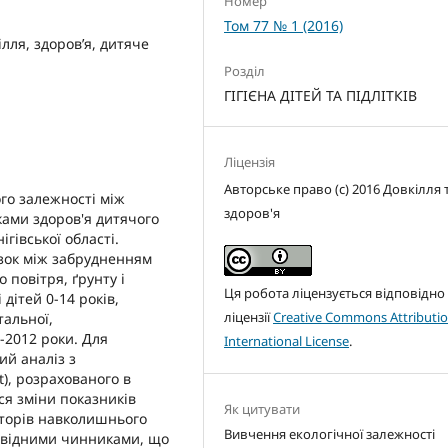
Номер
Том 77 № 1 (2016)
лля, здоров’я, дитяче
Розділ
ГІГІЄНА ДІТЕЙ ТА ПІДЛІТКІВ
Ліцензія
Авторське право (c) 2016 Довкілля 
го залежності між
здоров'я
ами здоров'я дитячого
гівської області.
язок між забрудненням
 повітря, ґрунту і
Ця робота ліцензується відповідно
дітей 0-14 років,
ліцензії
Creative Commons Attributio
альної,
-2012 роки. Для
International License
.
ий аналіз з
t), розрахованого в
ся зміни показників
Як цитувати
кторів навколишнього
Вивчення екологічної залежності
овідними чинниками, що