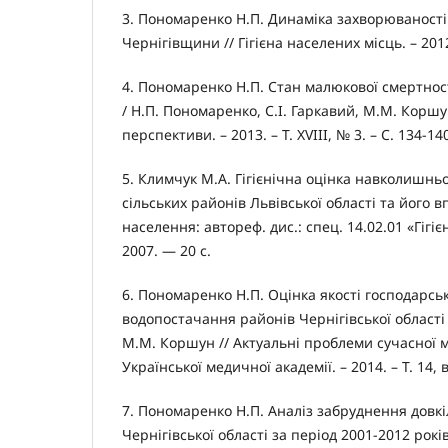
3. Пономаренко Н.П. Динаміка захворюваності
Чернігівщини // Гігієна населених місць. – 2012.
4. Пономаренко Н.П. Стан малюкової смертності
/ Н.П. Пономаренко, С.І. Гаркавий, М.М. Коршу
перспективи. – 2013. – Т. XVIII, № 3. – С. 134-14
5. Климчук М.А. Гігієнічна оцінка навколишн
сільських районів Львівської області та його в
населення: автореф. дис.: спец. 14.02.01 «Гігіє
2007. — 20 с.
6. Пономаренко Н.П. Оцінка якості господарсь
водопостачання районів Чернігівської області
М.М. Коршун // Актуальні проблеми сучасної 
Української медичної академії. – 2014. – Т. 14, ви
7. Пономаренко Н.П. Аналіз забруднення довкі
Чернігівської області за період 2001-2012 рокі