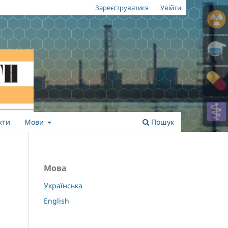
Зареєструватися
Увійти
кти
Мови
Пошук
Мова
Українська
English