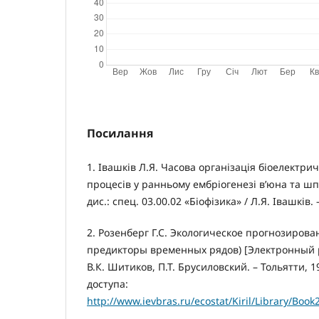
Посилання
1. Івашків Л.Я. Часова організація біоелектри
процесів у ранньому ембріогенезі в’юна та ш
дис.: спец. 03.00.02 «Біофізика» / Л.Я. Івашків. 
2. Розенберг Г.С. Экологическое прогнозиров
предикторы временных рядов) [Электронный рес
В.К. Шитиков, П.Т. Брусиловский. – Тольятти, 1
доступа:
http://www.ievbras.ru/ecostat/Kiril/Library/Boo