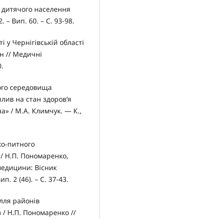
 дитячого населення
 – Вип. 60. – С. 93-98.
 у Чернігівській області
н // Медичні
0.
ього середовища
плив на стан здоров’я
на» / М.А. Климчук. — К.,
ко-питного
 / Н.П. Пономаренко,
медицини: Вісник
п. 2 (46). – С. 37-43.
лля районів
в / Н.П. Пономаренко //