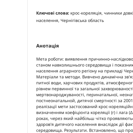
Ключові слова:
крос-кореляція, чинники довкі
населення, Чернігівська область
Анотація
Мета роботи: виявлення причинно-наслідково
станом навколишнього середовища і показник
населення аграрного регіону на прикладі Черні
Матеріали та методи. Вивчено динамічна зв'
питної води, харчових продуктів, атмосферного
рівнем первинної та загальної захворюваності 
мертвонароджуваності, перинатальної, неонат
постнеонатальной, дитячої смертності за 2001
реалізації мети застосований крос-кореляційн
визначенням коефіцієнта кореляції (r) і лага (Δ
роках, через який найбільш чітко проявляють
здоров'я дитячого населення внаслідок дії фа
середовища. Результати. Встановлено, що пр