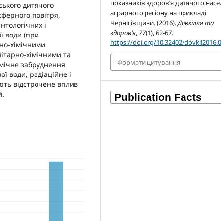
показників здоров’я дитячого нас
ьського дитячого
аграрного регіону на прикладі
сферного повітря,
Чернігівщини. (2016).
Довкілля та
нтологічних і
здоров’я
,
77
(1), 62-67.
ї води (при
https://doi.org/10.32402/dovkil2016.
рно-хімічними
нітарно-хімічними та
Формати цитування
імічне забруднення
ї води, радіаційне і
ють відстрочене вплив
й.