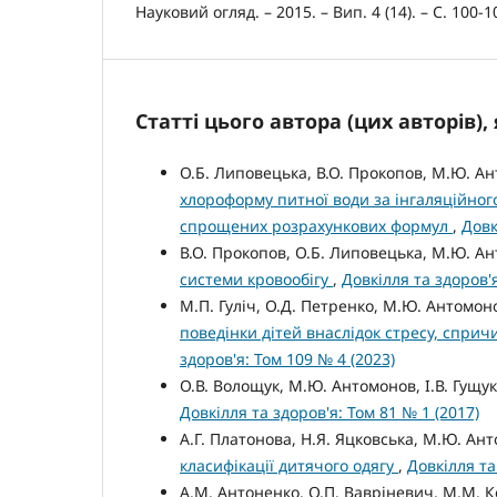
Науковий огляд. – 2015. – Вип. 4 (14). – С. 100-1
Статті цього автора (цих авторів)
О.Б. Липовецька, В.О. Прокопов, М.Ю. А
хлороформу питної води за інгаляційног
спрощених розрахункових формул
,
Довк
В.О. Прокопов, О.Б. Липовецька, М.Ю. А
системи кровообігу
,
Довкілля та здоров'я
М.П. Гуліч, О.Д. Петренко, М.Ю. Антомон
поведінки дітей внаслідок стресу, спри
здоров'я: Том 109 № 4 (2023)
О.В. Волощук, М.Ю. Антомонов, І.В. Гущу
Довкілля та здоров'я: Том 81 № 1 (2017)
А.Г. Платонова, Н.Я. Яцковська, М.Ю. Ан
класифікації дитячого одягу
,
Довкілля та
А.М. Антоненко, О.П. Вавріневич, М.М. К