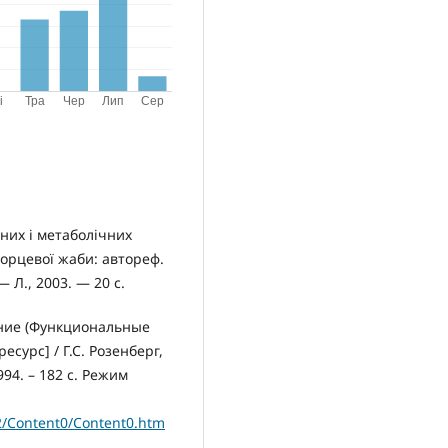
чних і метаболічних
порцевої жаби: автореф.
— Л., 2003. — 20 с.
ание (Функциональные
урс] / Г.С. Розенберг,
994. – 182 с. Режим
k2/Content0/Content0.htm