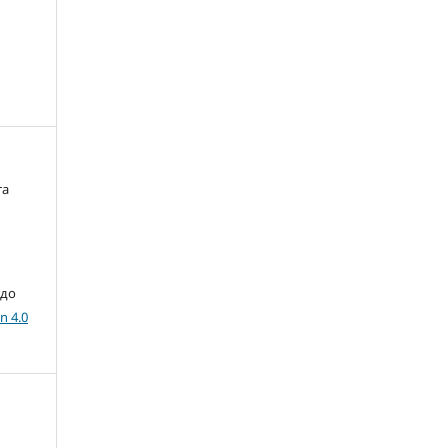
та
 до
n 4.0