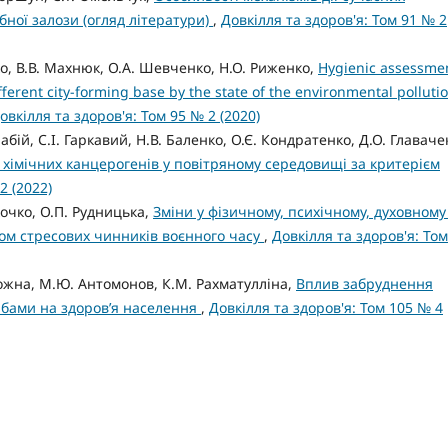
ної залози (огляд літератури)
,
Довкілля та здоров'я: Том 91 № 2
ко, В.В. Махнюк, О.А. Шевченко, Н.О. Риженко,
Hygienic assessme
ifferent city-forming base by the state of the environmental polluti
овкілля та здоров'я: Том 95 № 2 (2020)
бій, С.І. Гаркавий, Н.В. Баленко, О.Є. Кондратенко, Д.О. Главаче
хімічних канцерогенів у повітряному середовищі за критерієм
2 (2022)
очко, О.П. Рудницька,
Зміни у фізичному, психічному, духовному
вом стресових чинників воєнного часу
,
Довкілля та здоров'я: Том
рожна, М.Ю. Антомонов, К.М. Рахматулліна,
Вплив забруднення
ибами на здоров’я населення
,
Довкілля та здоров'я: Том 105 № 4